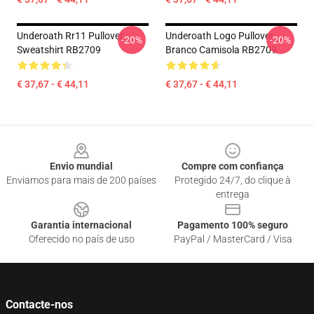
Underoath Rr11 Pullover
Underoath Logo Pullover
-20%
-20%
Sweatshirt RB2709
Branco Camisola RB2709
€ 37,67 - € 44,11
€ 37,67 - € 44,11
Footer
Envio mundial
Compre com confiança
Enviamos para mais de 200 países
Protegido 24/7, do clique à
entrega
Garantia internacional
Pagamento 100% seguro
Oferecido no país de uso
PayPal / MasterCard / Visa
Contacte-nos