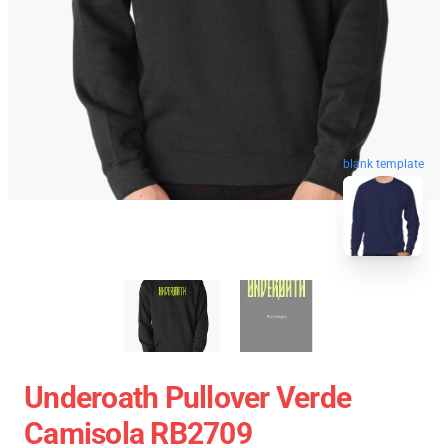
blank template
Underoath Pullover Verde
Camisola RB2709