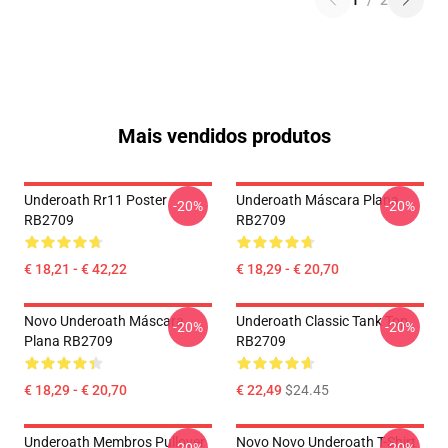
1
/
2
Mais vendidos produtos
Underoath Rr11 Poster
Underoath Máscara Plana
-20%
-20%
RB2709
RB2709
€ 18,21 - € 42,22
€ 18,29 - € 20,70
Novo Underoath Máscara
Underoath Classic Tank Top
-20%
-20%
Plana RB2709
RB2709
€ 18,29 - € 20,70
€ 22,49
$24.45
Underoath Membros Pullover
Novo Novo Underoath T-Shirt