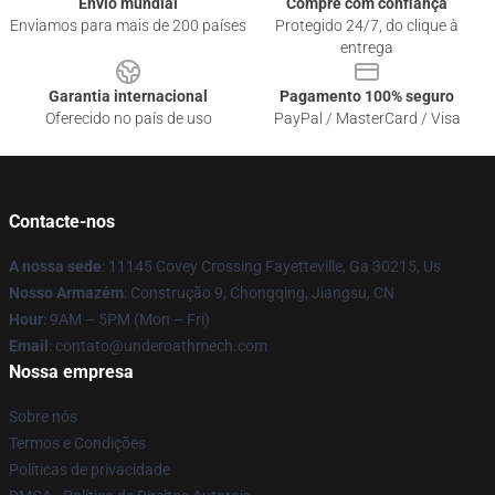
Envio mundial
Compre com confiança
Enviamos para mais de 200 países
Protegido 24/7, do clique à
entrega
Garantia internacional
Pagamento 100% seguro
Oferecido no país de uso
PayPal / MasterCard / Visa
Contacte-nos
A nossa sede
: 11145 Covey Crossing Fayetteville, Ga 30215, Us
Nosso Armazém
: Construção 9, Chongqing, Jiangsu, CN
Hour
: 9AM – 5PM (Mon – Fri)
Email
: contato@underoathmech.com
Nossa empresa
Sobre nós
Termos e Condições
Políticas de privacidade