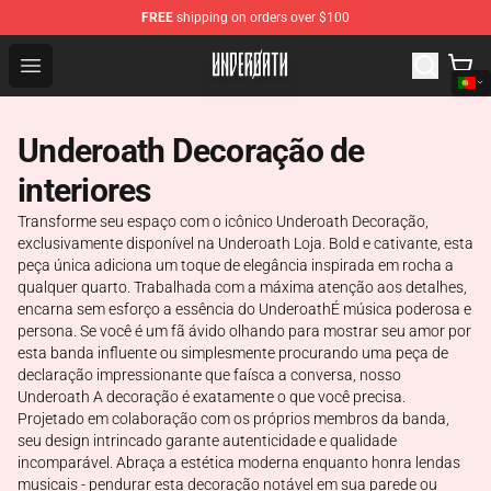
FREE
shipping on orders over $100
Underoath Store - Official Underoath Merchandise Shop
Open menu
Underoath Decoração de
interiores
Transforme seu espaço com o icônico Underoath Decoração,
exclusivamente disponível na Underoath Loja. Bold e cativante, esta
peça única adiciona um toque de elegância inspirada em rocha a
qualquer quarto. Trabalhada com a máxima atenção aos detalhes,
encarna sem esforço a essência do UnderoathÉ música poderosa e
persona. Se você é um fã ávido olhando para mostrar seu amor por
esta banda influente ou simplesmente procurando uma peça de
declaração impressionante que faísca a conversa, nosso
Underoath A decoração é exatamente o que você precisa.
Projetado em colaboração com os próprios membros da banda,
seu design intrincado garante autenticidade e qualidade
incomparável. Abraça a estética moderna enquanto honra lendas
musicais - pendurar esta decoração notável em sua parede ou