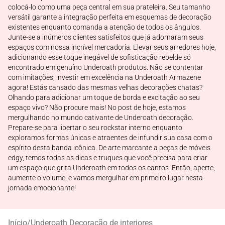
colocá-lo como uma peça central em sua prateleira. Seu tamanho
versátil garante a integração perfeita em esquemas de decoração
existentes enquanto comanda a atenção de todos os ângulos.
Junte-se a inúmeros clientes satisfeitos que já adornaram seus
espaços com nossa incrível mercadoria. Elevar seus arredores hoje,
adicionando esse toque inegável de sofisticação rebelde só
encontrado em genuíno Underoath produtos. Não se contentar
com imitações; investir em excelência na Underoath Armazene
agora! Estás cansado das mesmas velhas decorações chatas?
Olhando para adicionar um toque de borda e excitação ao seu
espaço vivo? Não procure mais! No post de hoje, estamos
mergulhando no mundo cativante de Underoath decoração.
Prepare-se para libertar o seu rockstar interno enquanto
exploramos formas únicas e atraentes de infundir sua casa com o
espírito desta banda icônica. De arte marcante a peças de móveis
edgy, temos todas as dicas e truques que você precisa para criar
um espaço que grita Underoath em todos os cantos. Então, aperte,
aumente o volume, e vamos mergulhar em primeiro lugar nesta
jornada emocionante!
Início
/
Underoath Decoração de interiores