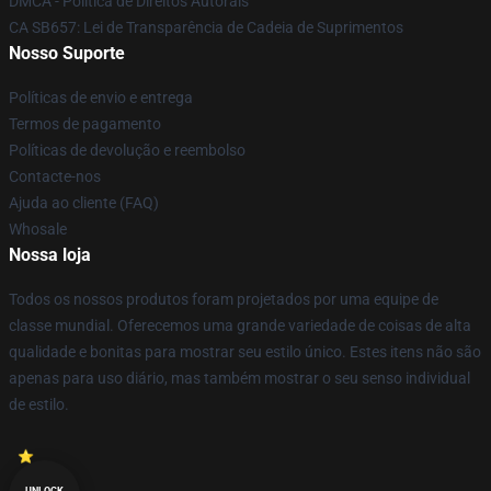
DMCA - Política de Direitos Autorais
CA SB657: Lei de Transparência de Cadeia de Suprimentos
Nosso Suporte
Políticas de envio e entrega
Termos de pagamento
Políticas de devolução e reembolso
Contacte-nos
Ajuda ao cliente (FAQ)
Whosale
Nossa loja
Todos os nossos produtos foram projetados por uma equipe de
classe mundial. Oferecemos uma grande variedade de coisas de alta
qualidade e bonitas para mostrar seu estilo único. Estes itens não são
apenas para uso diário, mas também mostrar o seu senso individual
de estilo.
UNLOCK