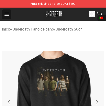
FREE
shipping on orders over $100
Underoath Store - Official Underoath Merchandise Shop
Open menu
Início
/
Underoath Pano de pano
/
Underoath Suor