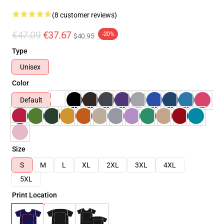
(8 customer reviews)
€47.09
€37.67
-20%
$40.95
Type
Unisex
Color
Default
Size
S
M
L
XL
2XL
3XL
4XL
5XL
Print Location