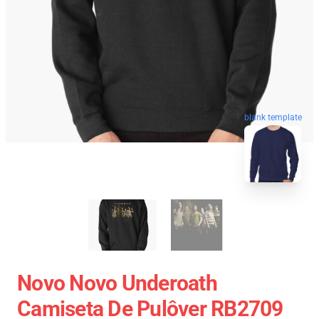
blank template
Novo Novo Underoath
Camiseta De Pulôver RB2709