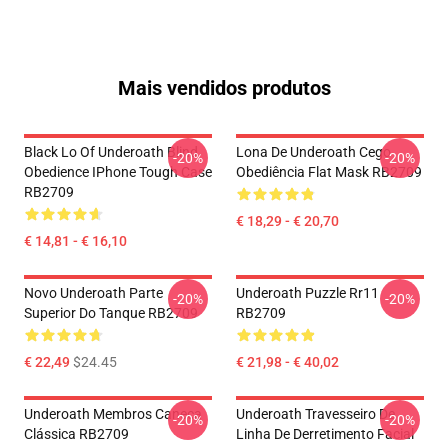
Mais vendidos produtos
Black Lo Of Underoath Blind
Lona De Underoath Cego
-20%
-20%
Obedience IPhone Tough Case
Obediência Flat Mask RB2709
RB2709
€ 18,29 - € 20,70
€ 14,81 - € 16,10
Novo Underoath Parte
Underoath Puzzle Rr11
-20%
-20%
Superior Do Tanque RB2709
RB2709
€ 22,49
$24.45
€ 21,98 - € 40,02
Underoath Membros Caneca
Underoath Travesseiro De
-20%
-20%
Clássica RB2709
Linha De Derretimento Facial