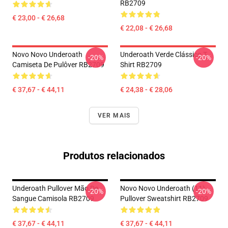
RB2709
€ 23,00 - € 26,68
€ 22,08 - € 26,68
Novo Novo Underoath
Underoath Verde Clássico T-
-20%
-20%
Camiseta De Pulôver RB2709
Shirt RB2709
€ 37,67 - € 44,11
€ 24,38 - € 28,06
VER MAIS
Produtos relacionados
Underoath Pullover Mão De
Novo Novo Underoath (11)
-20%
-20%
Sangue Camisola RB2709
Pullover Sweatshirt RB2709
€ 37,67 - € 44,11
€ 37,67 - € 44,11