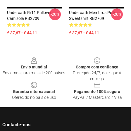
Underoath Rr11 Pullover
Underoath Membros Pullover
-20%
-20%
Camisola RB2709
Sweatshirt RB2709
€ 37,67 - € 44,11
€ 37,67 - € 44,11
Footer
Envio mundial
Compre com confiança
Enviamos para mais de 200 países
Protegido 24/7, do clique à
entrega
Garantia internacional
Pagamento 100% seguro
Oferecido no país de uso
PayPal / MasterCard / Visa
Contacte-nos