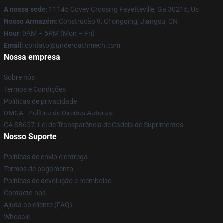
A nossa sede
: 11145 Covey Crossing Fayetteville, Ga 30215, Us
Nosso Armazém
: Construção 9, Chongqing, Jiangsu, CN
Hour
: 9AM – 5PM (Mon – Fri)
Email
: contato@underoathmech.com
Nossa empresa
Sobre nós
Termos e Condições
Políticas de privacidade
DMCA - Política de Direitos Autorais
CA SB657: Lei de Transparência de Cadeia de Suprimentos
Nosso Suporte
Políticas de envio e entrega
Termos de pagamento
Políticas de devolução e reembolso
Contacte-nos
Ajuda ao cliente (FAQ)
Whosale