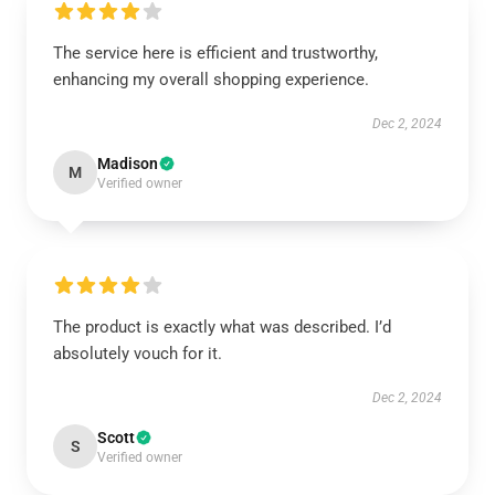
The service here is efficient and trustworthy,
enhancing my overall shopping experience.
Dec 2, 2024
Madison
M
Verified owner
The product is exactly what was described. I’d
absolutely vouch for it.
Dec 2, 2024
Scott
S
Verified owner