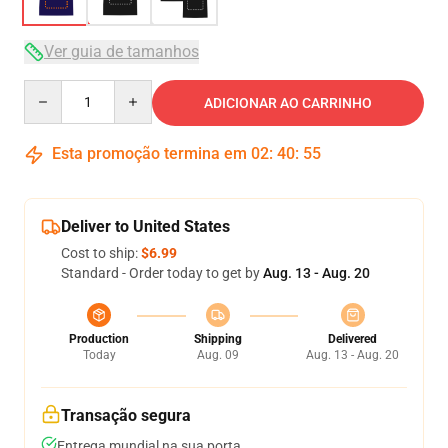
Ver guia de tamanhos
Quantity
ADICIONAR AO CARRINHO
Esta promoção termina em
02
:
40
:
54
Deliver to United States
Cost to ship:
$6.99
Standard - Order today to get by
Aug. 13 - Aug. 20
Production
Shipping
Delivered
Today
Aug. 09
Aug. 13 - Aug. 20
Transação segura
Entrega mundial na sua porta