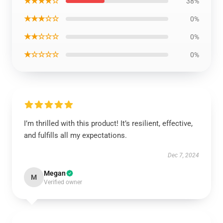
★★★★☆
38%
★★★☆☆
0%
★★☆☆☆
0%
★☆☆☆☆
0%
I’m thrilled with this product! It’s resilient, effective,
and fulfills all my expectations.
Dec 7, 2024
Megan
M
Verified owner