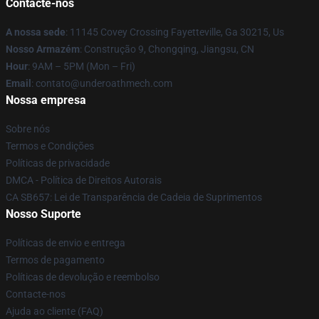
Contacte-nos
A nossa sede
: 11145 Covey Crossing Fayetteville, Ga 30215, Us
Nosso Armazém
: Construção 9, Chongqing, Jiangsu, CN
Hour
: 9AM – 5PM (Mon – Fri)
Email
: contato@underoathmech.com
Nossa empresa
Sobre nós
Termos e Condições
Políticas de privacidade
DMCA - Política de Direitos Autorais
CA SB657: Lei de Transparência de Cadeia de Suprimentos
Nosso Suporte
Políticas de envio e entrega
Termos de pagamento
Políticas de devolução e reembolso
Contacte-nos
Ajuda ao cliente (FAQ)