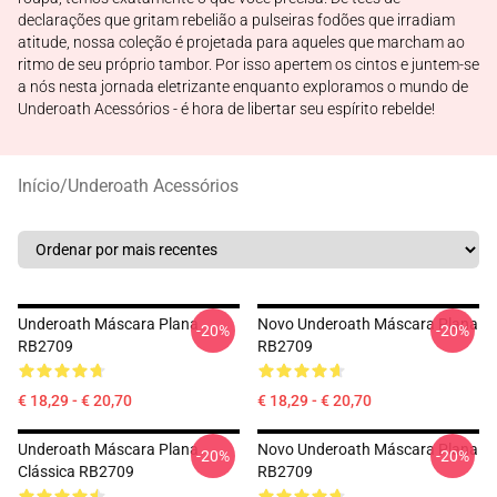
declarações que gritam rebelião a pulseiras fodões que irradiam
atitude, nossa coleção é projetada para aqueles que marcham ao
ritmo de seu próprio tambor. Por isso apertem os cintos e juntem-se
a nós nesta jornada eletrizante enquanto exploramos o mundo de
Underoath Acessórios - é hora de libertar seu espírito rebelde!
Início
/
Underoath Acessórios
Underoath Máscara Plana
Novo Underoath Máscara Plana
-20%
-20%
RB2709
RB2709
€ 18,29 - € 20,70
€ 18,29 - € 20,70
Underoath Máscara Plana
Novo Underoath Máscara Plana
-20%
-20%
Clássica RB2709
RB2709