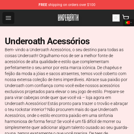
FREE
shipping on orders over $100
Underoath Store - Official Underoath Merchandise Shop
Open menu
Underoath Acessórios
Bem- vindo a Underoath Acessórios, o seu destino para todas as
coisas Underoath! Orgulhamo-nos de ser a melhor fonte de
acessórios de alta qualidade e estilo que complementam
perfeitamente o seu amor por esta marca icónica. De chapéus e
feijão da moda a jóias e sacos atraentes, temos você coberto com
nossa extensa coleção de itens imperdíveis. Abrace sua paixão por
Underoath com confiança como você exibe nossos acessórios
exclusivos projetados para elevar o seu jogo de estilo. Prepare-se
para virar cabeças onde quer que você vá – loja agora em
Underoath Acessórios! Estás pronto para trazer o trovão e abraçar
o teu rockstar interior? Não procurem mais do que Underoath
Acessórios, onde o estilo encontra paixão em uma sinfonia
harmoniosa de forma feroz! Se você é um fã difícil de morrer ou
simplesmente quer adicionar algum talento ousado ao seu guarda-
roupa, temos exatamente o que você precisa. De tees de