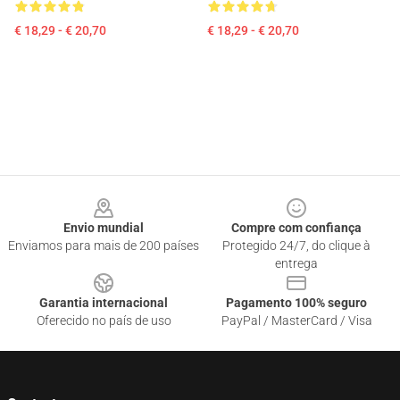
€ 18,29 - € 20,70
€ 18,29 - € 20,70
Footer
Envio mundial
Compre com confiança
Enviamos para mais de 200 países
Protegido 24/7, do clique à
entrega
Garantia internacional
Pagamento 100% seguro
Oferecido no país de uso
PayPal / MasterCard / Visa