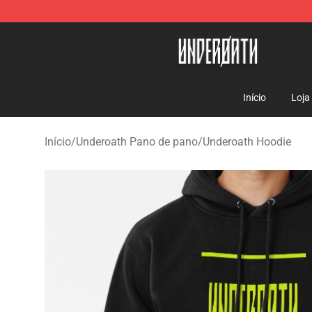
Underoath Store - Official Underoath Merchandise Sho
Início
Loja
Início
/
Underoath Pano de pano
/
Underoath Hoodie