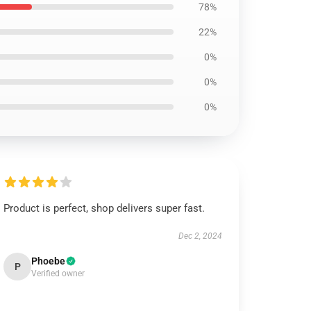
78%
22%
0%
0%
0%
Product is perfect, shop delivers super fast.
Dec 2, 2024
Phoebe
P
Verified owner