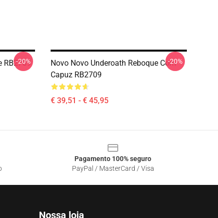
-20%
-20%
ie RB2709
Novo Novo Underoath Reboque Com
Capuz RB2709
€ 39,51 - € 45,95
Pagamento 100% seguro
o
PayPal / MasterCard / Visa
Nossa loja