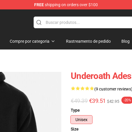
FREE
shipping on orders over $100
p
Compre por categoria
Rastreamento de pedido
Blog
Underoath Ades
(9 customer reviews
€49.39
€39.51
-20%
$42.95
Type
Unisex
Size