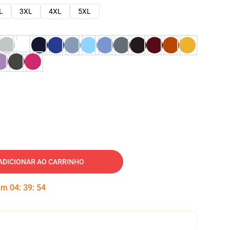
L
3XL
4XL
5XL
ADICIONAR AO CARRINHO
 em
04
:
39
:
53