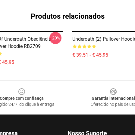
Produtos relacionados
-20%
Of Underoath Obediência
Underoath (2) Pullover Hood
ver Hoodie RB2709
€ 39,51 - € 45,95
€ 45,95
Compre com confiança
Garantia internacional
gido 24/7, do clique à entrega
Oferecido no país de us
mpresa
Nosso Suporte