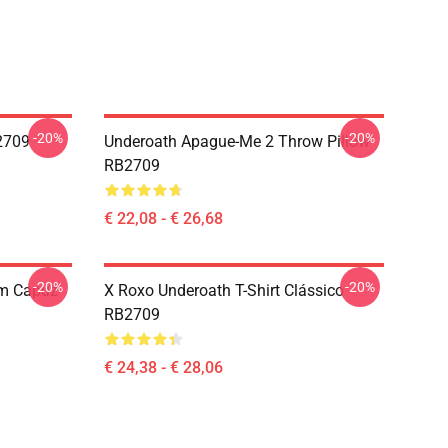
-20%
-20%
2709
Underoath Apague-Me 2 Throw Pillow
RB2709
€ 22,08 - € 26,68
-20%
-20%
m Capuz
X Roxo Underoath T-Shirt Clássico
RB2709
€ 24,38 - € 28,06