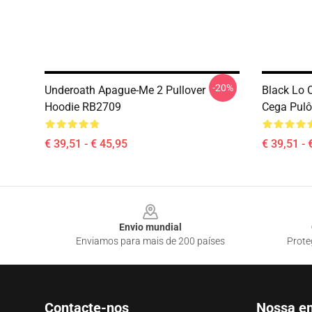
-20%
Underoath Apague-Me 2 Pullover
Black Lo 
Hoodie RB2709
Cega Pulô
€ 39,51 - € 45,95
€ 39,51 - 
Footer
Envio mundial
Enviamos para mais de 200 países
Prote
Contacte-nos
Nossa e