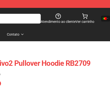
Atendimento ao cliente
Ver carrinho
Contato
ivo2 Pullover Hoodie RB2709
)