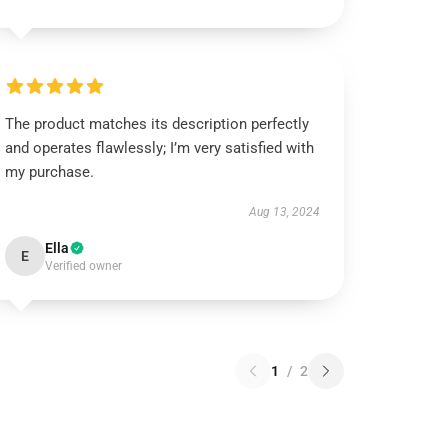
The product matches its description perfectly
and operates flawlessly; I’m very satisfied with
my purchase.
Aug 13, 2024
Ella
E
Verified owner
1
/
2