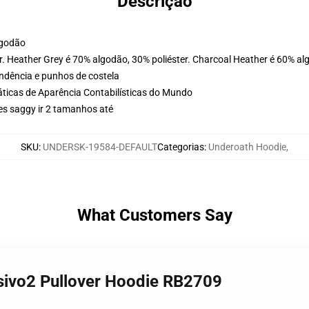
Descrição
lgodão
. Heather Grey é 70% algodão, 30% poliéster. Charcoal Heather é 60% al
ondência e punhos de costela
ticas de Aparência Contabilísticas do Mundo
es saggy ir 2 tamanhos até
SKU
:
UNDERSK-19584-DEFAULT
Categorias
:
Underoath Hoodie
,
What Customers Say
sivo2 Pullover Hoodie RB2709