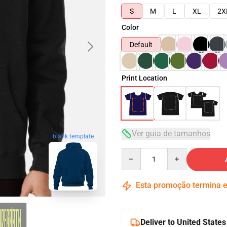
S
M
L
XL
2X
Color
Default
Print Location
Ver guia de tamanhos
blank template
Quantity
Esta promoção termina
Deliver to United States