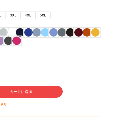
L
3XL
4XL
5XL
カートに追加
:
53