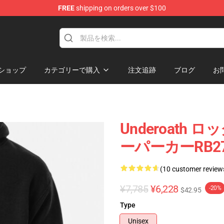
FREE
shipping on orders over $100
p
ショップ
カテゴリーで購入
注文追跡
ブログ
お
Underoat
ーパーカーRB27
(10 customer review
¥7,785
¥6,228
-20%
$42.95
Type
Unisex