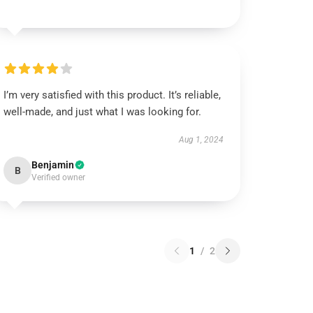
I’m very satisfied with this product. It’s reliable,
well-made, and just what I was looking for.
Aug 1, 2024
Benjamin
B
Verified owner
1
/
2