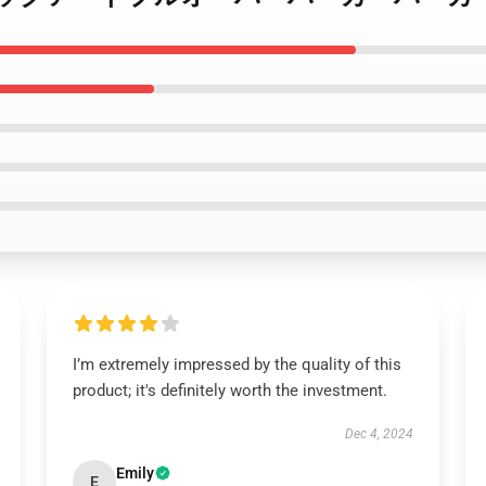
I’m extremely impressed by the quality of this
product; it's definitely worth the investment.
Dec 4, 2024
Emily
E