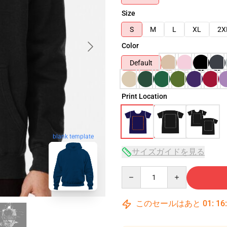
Size
S
M
L
XL
2X
Color
Default
Print Location
blank template
サイズガイドを見る
Quantity
このセールはあと
01
:
16