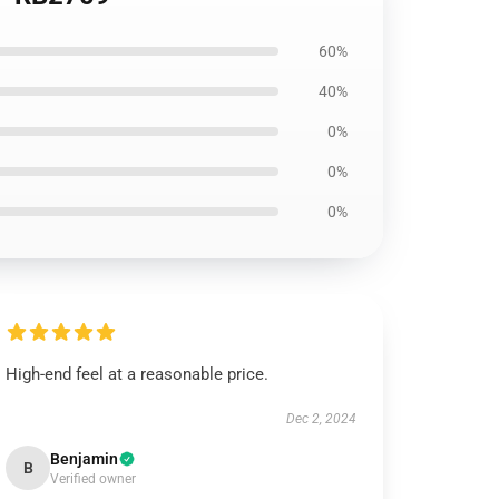
60%
40%
0%
0%
0%
High-end feel at a reasonable price.
Dec 2, 2024
Benjamin
B
Verified owner