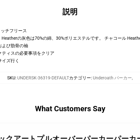
説明
トンリッチフリース
eatherの灰色は70%の綿、30%ポリエステルです。 チャコール Heat
および肋骨の袖
クティスの必要事項をクリア
サイズ行く
SKU
:
UNDERSK-36319-DEFAULT
カテゴリー
:
Underoath パーカー
,
What Customers Say
eroath ロックアートプルオーバーパーカーパーカー