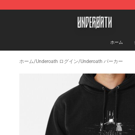
Underoath Store - Official Underoath Merchandise Sho
ホーム
ホーム
/
Underoath ログイン
/
Underoath パーカー