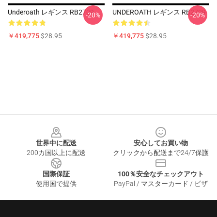
Underoath レギンス RB2709
UNDEROATH レギンス RB2709
-20%
-20%
￥419,775
$28.95
￥419,775
$28.95
Footer
世界中に配送
安心してお買い物
200カ国以上に配送
クリックから配送まで24/7保護
国際保証
100％安全なチェックアウト
使用国で提供
PayPal / マスターカード / ビザ