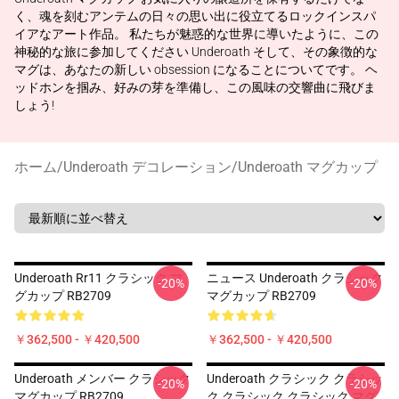
く、魂を刻むアンテムの日々の思い出に役立てるロックインスパ
イアなアート作品。 私たちが魅惑的な世界に導いたように、この
神秘的な旅に参加してください Underoath そして、その象徴的な
マグは、あなたの新しい obsession になることについてです。 ヘ
ッドホンを掴み、好みの芽を準備し、この風味の交響曲に飛びま
しょう!
ホーム
/
Underoath デコレーション
/
Underoath マグカップ
Underoath Rr11 クラシック マ
ニュース Underoath クラシック
-20%
-20%
グカップ RB2709
マグカップ RB2709
￥362,500 - ￥420,500
￥362,500 - ￥420,500
Underoath メンバー クラシック
Underoath クラシック クラシッ
-20%
-20%
マグカップ RB2709
ク クラシック クラシック マグ