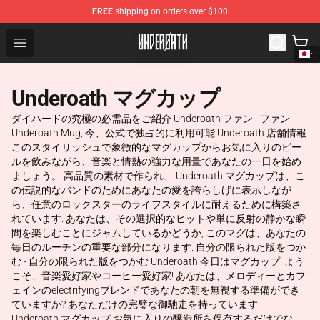
FREE
shipping on orders over $100
Underoath Store - Official Underoath Merchandise Shop
Open menu
Underoath マグカップ
ダイハードの究極の必需品をご紹介 Underoath ファン - ファン
Underoath Mug, 今、公式で独占的に利用可能 Underoath 店舗情報
このスタイリッシュで象徴的なマグカップからお気に入りのビー
ルを飲みながら、音楽と情熱の強力な用量であなたの一日を始め
ましょう。 高品質の素材で作られ、 Underoath マグカップは、こ
の伝説的なバンドのためにあなたの愛を誇らしげに表示しなが
ら、任意のロックスターのライフスタイルに耐えるために構築さ
れています. あなたは、その選択的なヒットや単に反射の静かな瞬
間を楽しむことにジャムしているかどうか, このマグは、あなたの
毎日のルーチンの重要な部分になります. 自分の限られた版をつか
む - 自分の限られた版をつかむ Underoath 今日はマグカップ! よう
こそ、音楽愛好家やコーヒー愛好家! あなたは、メロディーとカフ
ェインのelectrifyingブレンドであなたの朝を無視する準備ができ
ていますか? あなただけの完璧な御馳走を持っています –
Underoath マグカップ お気に入りの醸造所を保有するだけでな