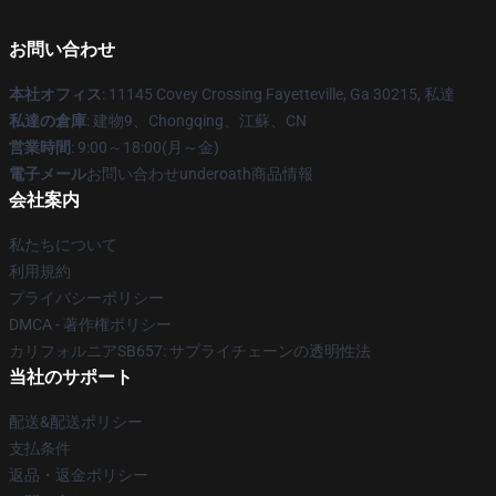
お問い合わせ
本社オフィス
: 11145 Covey Crossing Fayetteville, Ga 30215, 私達
私達の倉庫
: 建物9、Chongqing、江蘇、CN
営業時間
: 9:00～18:00(月～金)
電子メール
お問い合わせunderoath商品情報
会社案内
私たちについて
利用規約
プライバシーポリシー
DMCA - 著作権ポリシー
カリフォルニアSB657: サプライチェーンの透明性法
当社のサポート
配送&配送ポリシー
支払条件
返品・返金ポリシー