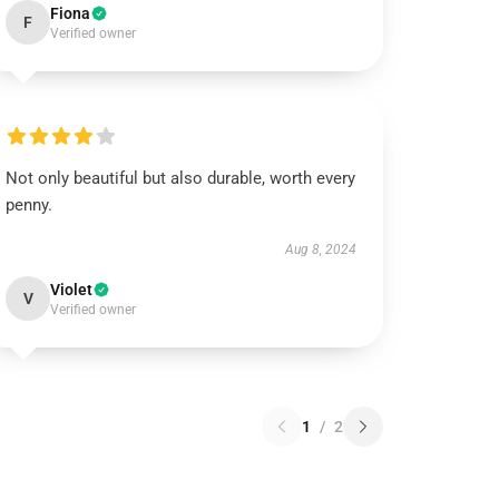
Fiona
F
Verified owner
Not only beautiful but also durable, worth every
penny.
Aug 8, 2024
Violet
V
Verified owner
1
/
2