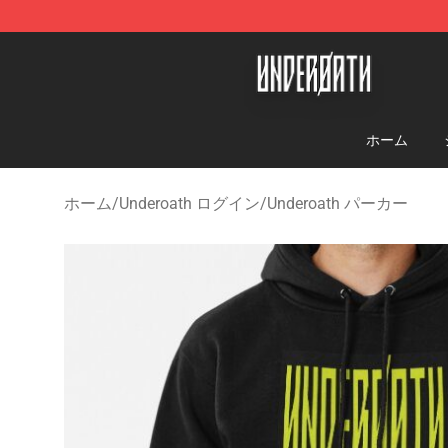
Underoath Store - Official Underoath Merchandise Sho
ホーム
ホーム
/
Underoath ログイン
/
Underoath パーカー