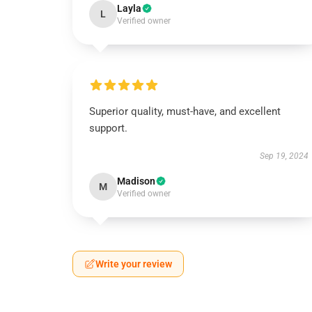
Layla
L
Verified owner
Superior quality, must-have, and excellent
support.
Sep 19, 2024
Madison
M
Verified owner
Write your review