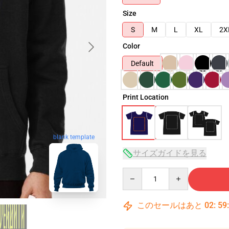
Size
S
M
L
XL
2X
Color
Default
Print Location
blank template
サイズガイドを見る
Quantity
このセールはあと
02
:
59