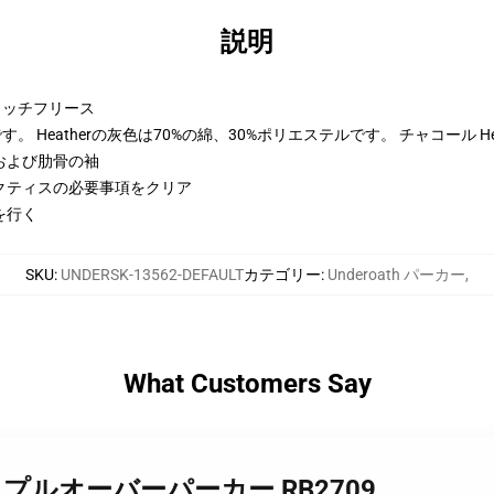
説明
トンリッチフリース
 Heatherの灰色は70%の綿、30%ポリエステルです。 チャコール He
および肋骨の袖
クティスの必要事項をクリア
を行く
SKU
:
UNDERSK-13562-DEFAULT
カテゴリー
:
Underoath パーカー
,
What Customers Say
th rr11 プルオーバーパーカー RB2709