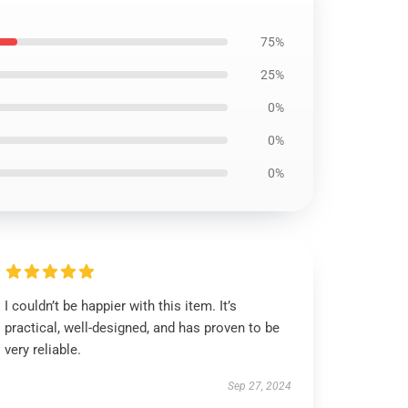
75%
25%
0%
0%
0%
I couldn’t be happier with this item. It’s
practical, well-designed, and has proven to be
very reliable.
Sep 27, 2024