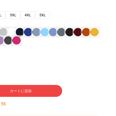
L
3XL
4XL
5XL
カートに追加
:
54