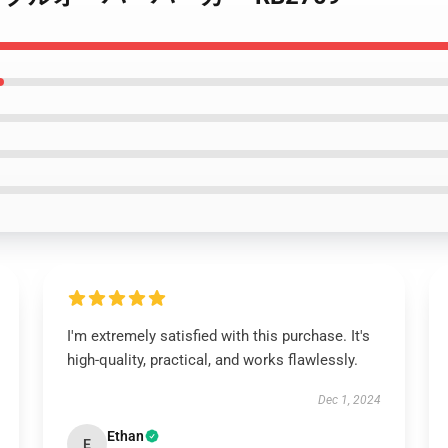
I'm extremely satisfied with this purchase. It's
high-quality, practical, and works flawlessly.
Dec 1, 2024
Ethan
E