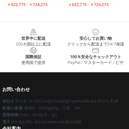
￥622,775 - ￥724,275
￥622,775 - ￥724,275
Footer
世界中に配送
安心してお買い物
200カ国以上に配送
クリックから配送まで24/7保護
国際保証
100％安全なチェックアウト
使用国で提供
PayPal / マスターカード / ビザ
お問い合わせ
本社オフィス
: 11145 Covey Crossing Fayetteville, Ga 30215, 私達
私達の倉庫
: 建物9、Chongqing、江蘇、CN
営業時間
: 9:00～18:00(月～金)
電子メール
お問い合わせunderoath商品情報
会社案内