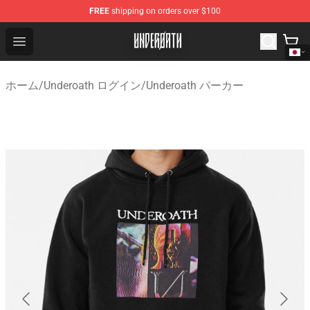
FREE
shipping on orders over $100
Underoath Store - Official Underoath Merchandise Shop
Open menu
ホーム
/
Underoath ログイン
/
Underoath パーカー