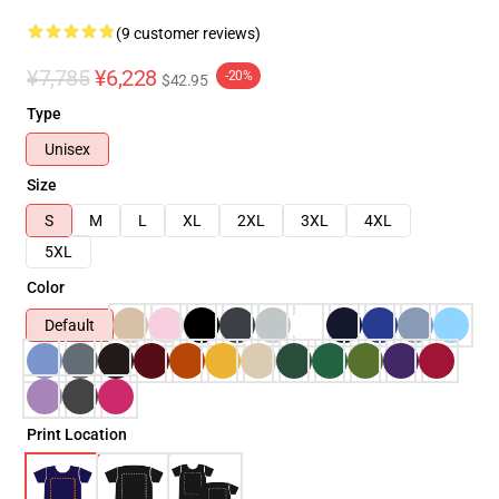
(9 customer reviews)
¥7,785
¥6,228
-20%
$42.95
Type
Unisex
Size
S
M
L
XL
2XL
3XL
4XL
5XL
Color
Default
Print Location