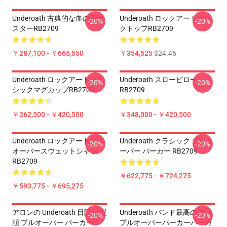
Underoath 古典的な血の手ポ
Underoath ロックアートタン
-20%
-20%
スターRB2709
クトップRB2709
￥287,100 - ￥665,550
￥354,525
$24.45
Underoath ロックアートクラ
Underoath スローピロー
-20%
-20%
シックマグカップRB2709
RB2709
￥362,500 - ￥420,500
￥348,000 - ￥420,500
Underoath ロックアートプル
Underoath クラシック プルオ
-20%
-20%
オーバースウェットシャツ
ーバー パーカー RB2709
RB2709
￥622,775 - ￥724,275
￥593,775 - ￥695,275
アロンの Underoath 目隠し 従
Underoath バンド最高のロゴ
-20%
-20%
順 プルオーバー パーカー
プルオーバーパーカーパーカ