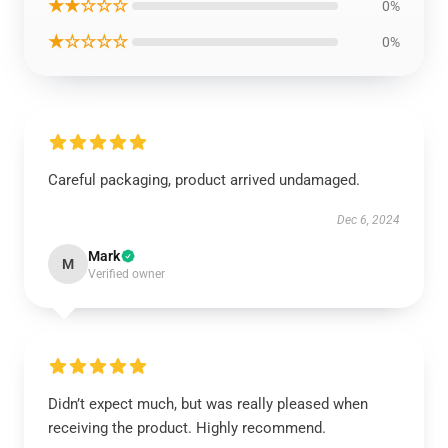
★★☆☆☆
0%
★☆☆☆☆
0%
Careful packaging, product arrived undamaged.
Dec 6, 2024
Mark
M
Verified owner
Didn’t expect much, but was really pleased when
receiving the product. Highly recommend.