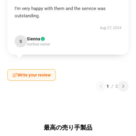
I’m very happy with them and the service was
outstanding.
Aug 27, 2024
Sienna
S
Verified owner
Write your review
1
/
2
最高の売り手製品