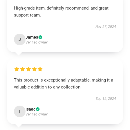
High-grade item, definitely recommend, and great
support team.
Nov 27, 2024
James
J
Verified owner
This product is exceptionally adaptable, making it a
valuable addition to any collection.
Sep 12, 2024
Isaac
I
Verified owner