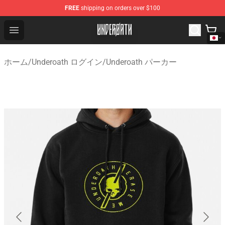
FREE
shipping on orders over $100
Underoath Store - Official Underoath Merchandise Shop
Open menu
ホーム
/
Underoath ログイン
/
Underoath パーカー