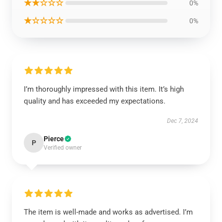
★★☆☆☆
0%
★☆☆☆☆
0%
I’m thoroughly impressed with this item. It’s high
quality and has exceeded my expectations.
Dec 7, 2024
Pierce
P
Verified owner
The item is well-made and works as advertised. I’m