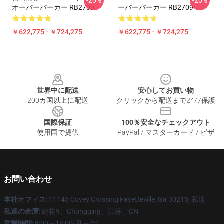
-20%
-20%
オーバーパーカー RB2709
ーバーパーカー RB2709
￥622,775 - ￥724,275
￥622,775 - ￥724,275
Footer
世界中に配送
安心してお買い物
200カ国以上に配送
クリックから配送まで24/7保護
国際保証
100％安全なチェックアウト
使用国で提供
PayPal / マスターカード / ビザ
お問い合わせ
本社オフィス
: 11145 Covey Crossing Fayetteville, Ga 30215, 私達
私達の倉庫
: 建物9、Chongqing、江蘇、CN
営業時間
: 9:00～18:00(月～金)