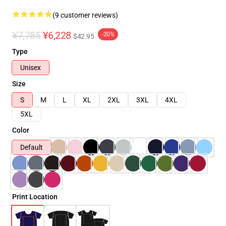
(9 customer reviews)
¥7,785
¥6,228
-20%
$42.95
Type
Unisex
Size
S
M
L
XL
2XL
3XL
4XL
5XL
Color
Default
Print Location