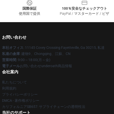
国際保証
100％安全なチェックアウト
使用国で提供
PayPal / マスターカード / ビザ
お問い合わせ
本社オフィス
: 11145 Covey Crossing Fayetteville, Ga 30215, 私達
私達の倉庫
: 建物9、Chongqing、江蘇、CN
営業時間
: 9:00～18:00(月～金)
電子メール
お問い合わせunderoath商品情報
会社案内
私たちについて
利用規約
プライバシーポリシー
DMCA - 著作権ポリシー
カリフォルニアSB657: サプライチェーンの透明性法
当社のサポート