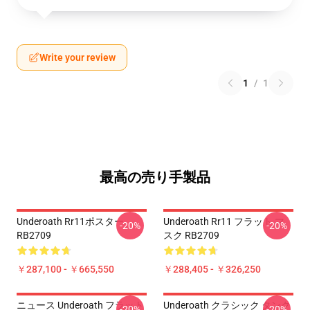
Write your review
1
/
1
最高の売り手製品
Underoath Rr11ポスター
Underoath Rr11 フラット マ
-20%
-20%
RB2709
スク RB2709
￥287,100 - ￥665,550
￥288,405 - ￥326,250
ニュース Underoath フラット
Underoath クラシック タンク
-20%
-20%