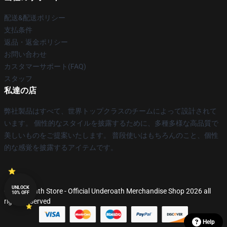
配送&配送ポリシー
支払条件
返品・返金ポリシー
お問い合わせ
カスタマーサポート(FAQ)
スタッフ
私達の店
弊社製品はすべて、世界トップクラスのチームによって設計されて
います。 個性的なスタイルを披露するために、多種多様な高品質で
美しいものをご提案いたします。 普段使いはもちろんのこと、個性
的な感覚を披露するアイテムです。
UNLOCK
© Underoath Store - Official Underoath Merchandise Shop 2026 all
10% OFF
rights reserved
Help