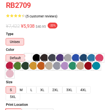
RB2709
(5 customer reviews)
¥7,422
¥5,938
-20%
$40.95
Type
Unisex
Color
Default
Size
S
M
L
XL
2XL
3XL
4XL
5XL
Print Location