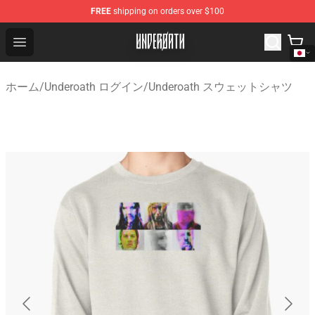
FREE
shipping on orders over $100
Underoath Store - Official Underoath Merchandise Shop
Open menu
ホーム
/
Underoath ログイン
/
Underoath スウェットシャツ