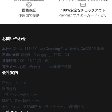
国際保証
100％安全なチェックアウト
使用国で提供
PayPal / マスターカード / ビザ
お問い合わせ
本社オフィス
: 11145 Covey Crossing Fayetteville, Ga 30215, 私達
私達の倉庫
: 建物9、Chongqing、江蘇、CN
営業時間
: 9:00～18:00(月～金)
電子メール
お問い合わせunderoath商品情報
会社案内
私たちについて
利用規約
プライバシーポリシー
DMCA - 著作権ポリシー
カリフォルニアSB657: サプライチェーンの透明性法