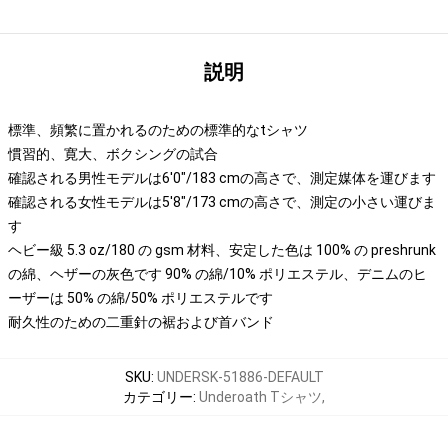
説明
標準、頻繁に置かれるのための標準的なtシャツ
慣習的、寛大、ボクシングの試合
確認される男性モデルは6'0"/183 cmの高さで、測定媒体を運びます
確認される女性モデルは5'8"/173 cmの高さで、測定の小さい運びま
す
ヘビー級 5.3 oz/180 の gsm 材料、安定した色は 100% の preshrunk
の綿、ヘザーの灰色です 90% の綿/10% ポリエステル、デニムのヒ
ーザーは 50% の綿/50% ポリエステルです
耐久性のための二重針の裾および首バンド
SKU
:
UNDERSK-51886-DEFAULT
カテゴリー
:
Underoath Tシャツ
,