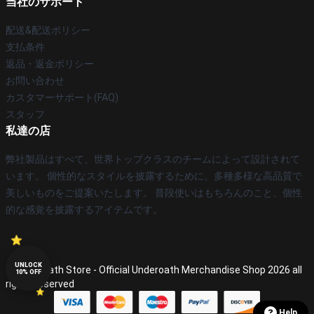
当社のサポート
配送&配送ポリシー
支払条件
返品・返金ポリシー
お問い合わせ
カスタマーサポート(FAQ)
スタッフ
私達の店
弊社製品はすべて、世界トップクラスのチームによって設計されて
います。 個性的なスタイルを披露するために、多種多様な高品質で
美しいものをご提案いたします。 普段使いはもちろんのこと、個性
的な感覚を披露するアイテムです。
UNLOCK
© Underoath Store - Official Underoath Merchandise Shop 2026 all
10% OFF
rights reserved
Help