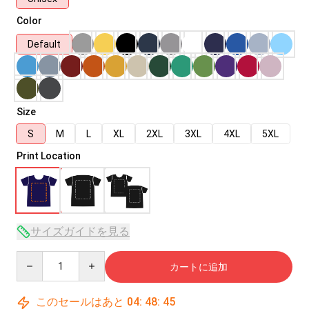
Color
Default
Size
S
M
L
XL
2XL
3XL
4XL
5XL
Print Location
サイズガイドを見る
Quantity
カートに追加
このセールはあと
04
:
48
:
45