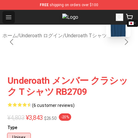
FREE
shipping on orders over $100
blank template
Open menu
Underoath Store - Official Undero
ホーム
/
Underoath ログイン
/
Underoath Tシャツ
Underoath メンバー クラシッ
ク T シャツ RB2709
(6 customer reviews)
¥4,803
¥3,843
-20%
$26.50
Type
Unisex