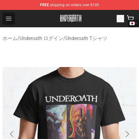
FREE
shipping on orders over $100
Underoath Store - Official Underoath Merchandise Shop
Open menu
ホーム
/
Underoath ログイン
/
Underoath Tシャツ