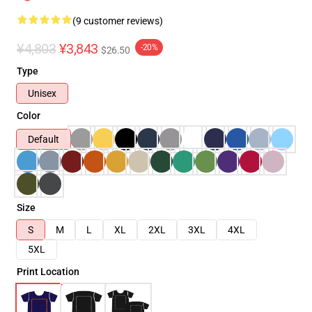
(9 customer reviews)
¥4,803
¥3,843
-20%
$26.50
Type
Unisex
Color
Default
Size
S
M
L
XL
2XL
3XL
4XL
5XL
Print Location