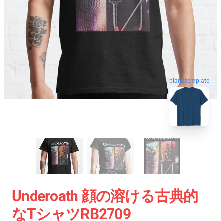
blank template
Underoath 顔の溶ける古典的
なTシャツRB2709