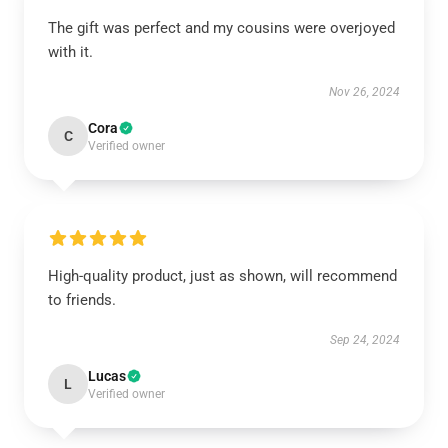
The gift was perfect and my cousins were overjoyed
with it.
Nov 26, 2024
Cora
C
Verified owner
High-quality product, just as shown, will recommend
to friends.
Sep 24, 2024
Lucas
L
Verified owner