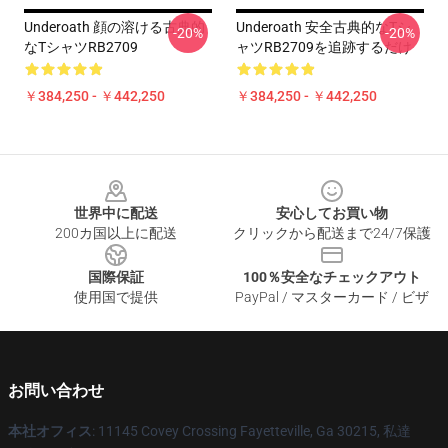
Underoath 顔の溶ける古典的
Underoath 安全古典的なTシ
-20%
-20%
なTシャツRB2709
ャツRB2709を追跡するだけ
￥384,250 - ￥442,250
￥384,250 - ￥442,250
Footer
世界中に配送
安心してお買い物
200カ国以上に配送
クリックから配送まで24/7保護
国際保証
100％安全なチェックアウト
使用国で提供
PayPal / マスターカード / ビザ
お問い合わせ
本社オフィス
: 11145 Covey Crossing Fayetteville, Ga 30215, 私達