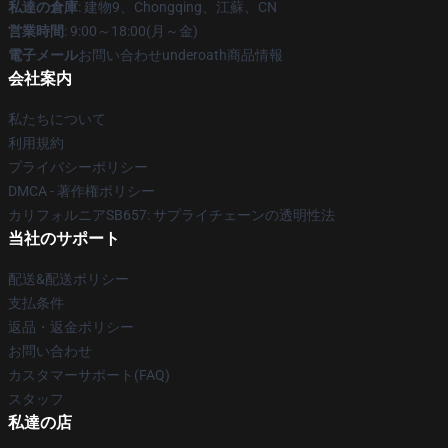
私達の倉庫
: 建物9、Chongqing、江蘇、CN
営業時間
: 9:00～18:00(月～金)
電子メール
お問い合わせunderoath商品情報
会社案内
私たちについて
利用規約
プライバシーポリシー
DMCA - 著作権ポリシー
カリフォルニアSB657: サプライチェーンの透明性法
当社のサポート
配送&配送ポリシー
支払条件
返品・返金ポリシー
お問い合わせ
カスタマーサポート(FAQ)
スタッフ
私達の店