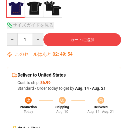
サイズガイドを見る
Quantity
カートに追加
このセールはあと
02
:
49
:
54
Deliver to United States
Cost to ship:
$6.99
Standard - Order today to get by
Aug. 14 - Aug. 21
Production
Shipping
Delivered
Today
Aug. 10
Aug. 14 - Aug. 21