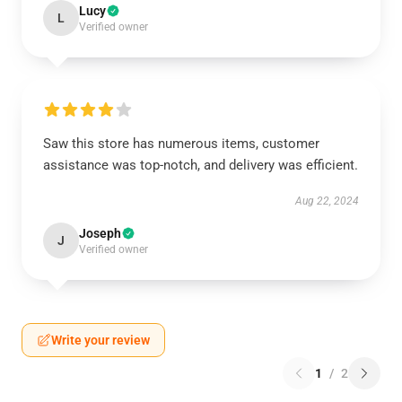
Lucy
L
Verified owner
Saw this store has numerous items, customer
assistance was top-notch, and delivery was efficient.
Aug 22, 2024
Joseph
J
Verified owner
Write your review
1
/
2