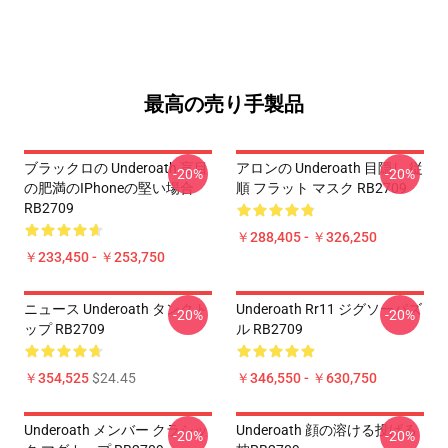
最高の売り手製品
ブラックロの Underoath 盲目
アロンの Underoath 目隠し 従
-20%
-20%
の肥満のiPhoneの堅い場合
順 フラット マスク RB2709
RB2709
￥288,405 - ￥326,250
￥233,450 - ￥253,750
ニュース Underoath タンクト
Underoath Rr11 ジグソーパズ
-20%
-20%
ップ RB2709
ル RB2709
￥354,525
$24.45
￥346,550 - ￥630,750
Underoath メンバー クラシッ
Underoath 顔の溶ける投げる
-20%
-20%