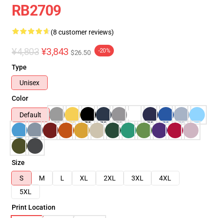
RB2709
(8 customer reviews)
¥4,803
¥3,843
-20%
$26.50
Type
Unisex
Color
Default
Size
S
M
L
XL
2XL
3XL
4XL
5XL
Print Location