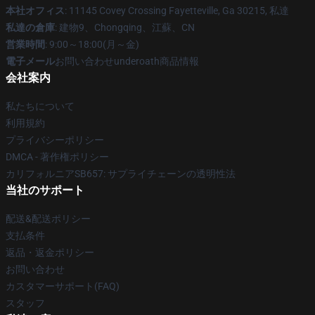
本社オフィス
: 11145 Covey Crossing Fayetteville, Ga 30215, 私達
私達の倉庫
: 建物9、Chongqing、江蘇、CN
営業時間
: 9:00～18:00(月～金)
電子メール
お問い合わせunderoath商品情報
会社案内
私たちについて
利用規約
プライバシーポリシー
DMCA - 著作権ポリシー
カリフォルニアSB657: サプライチェーンの透明性法
当社のサポート
配送&配送ポリシー
支払条件
返品・返金ポリシー
お問い合わせ
カスタマーサポート(FAQ)
スタッフ