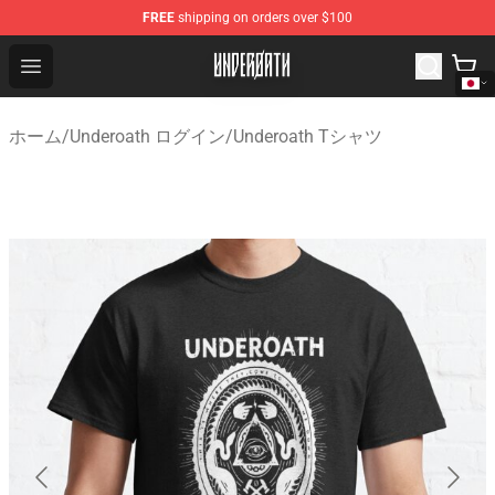
FREE
shipping on orders over $100
Underoath Store - Official Underoath Merchandise Shop
Open menu
ホーム
/
Underoath ログイン
/
Underoath Tシャツ