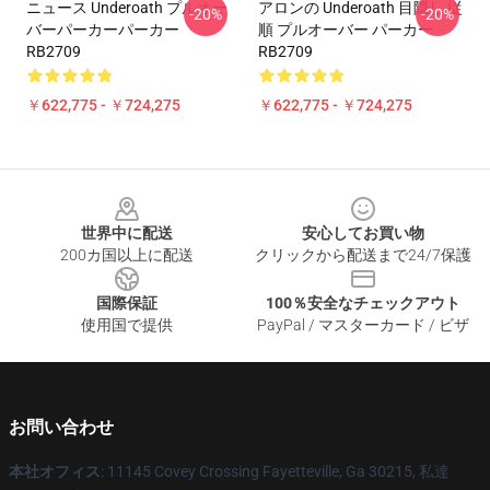
ニュース Underoath プルオー
アロンの Underoath 目隠し 従
-20%
-20%
バーパーカーパーカー
順 プルオーバー パーカー
RB2709
RB2709
￥622,775 - ￥724,275
￥622,775 - ￥724,275
Footer
世界中に配送
安心してお買い物
200カ国以上に配送
クリックから配送まで24/7保護
国際保証
100％安全なチェックアウト
使用国で提供
PayPal / マスターカード / ビザ
お問い合わせ
本社オフィス
: 11145 Covey Crossing Fayetteville, Ga 30215, 私達