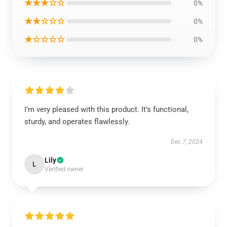
★★★☆☆
0%
★★☆☆☆
0%
★☆☆☆☆
0%
I’m very pleased with this product. It’s functional,
sturdy, and operates flawlessly.
Dec 7, 2024
Lily
L
Verified owner