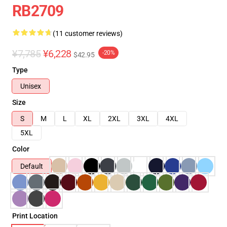
RB2709
(11 customer reviews)
¥7,785
¥6,228
-20%
$42.95
Type
Unisex
Size
S
M
L
XL
2XL
3XL
4XL
5XL
Color
Default
Print Location