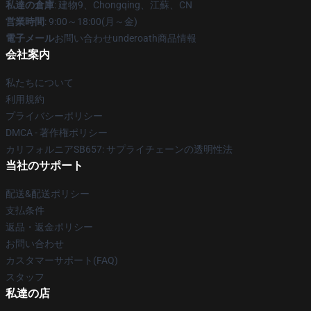
私達の倉庫
: 建物9、Chongqing、江蘇、CN
営業時間
: 9:00～18:00(月～金)
電子メール
お問い合わせunderoath商品情報
会社案内
私たちについて
利用規約
プライバシーポリシー
DMCA - 著作権ポリシー
カリフォルニアSB657: サプライチェーンの透明性法
当社のサポート
配送&配送ポリシー
支払条件
返品・返金ポリシー
お問い合わせ
カスタマーサポート(FAQ)
スタッフ
私達の店