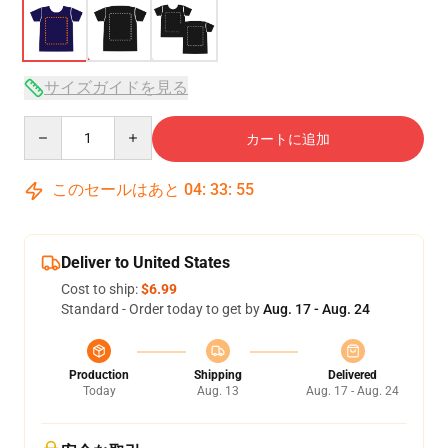
サイズガイドを見る
Quantity
カートに追加
このセールはあと
04
:
33
:
54
Deliver to United States
Cost to ship:
$6.99
Standard - Order today to get by
Aug. 17 - Aug. 24
Production
Shipping
Delivered
Today
Aug. 13
Aug. 17 - Aug. 24