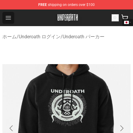
FREE
shipping on orders over $100
Underoath Store - Official Underoath Merchandise Shop
Open menu
ホーム
/
Underoath ログイン
/
Underoath パーカー