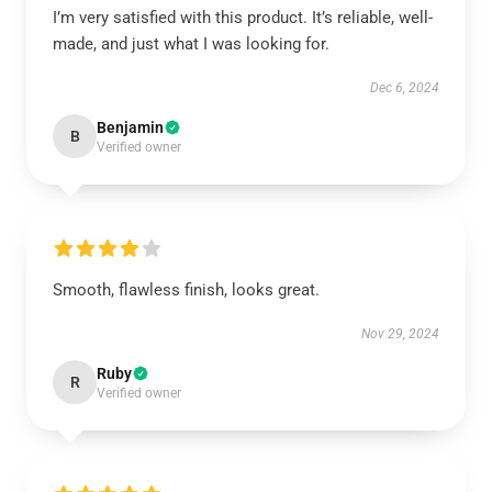
I’m very satisfied with this product. It’s reliable, well-
made, and just what I was looking for.
Dec 6, 2024
Benjamin
B
Verified owner
Smooth, flawless finish, looks great.
Nov 29, 2024
Ruby
R
Verified owner