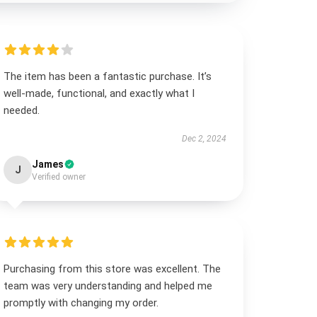
The item has been a fantastic purchase. It’s
well-made, functional, and exactly what I
needed.
Dec 2, 2024
James
J
Verified owner
Purchasing from this store was excellent. The
team was very understanding and helped me
promptly with changing my order.