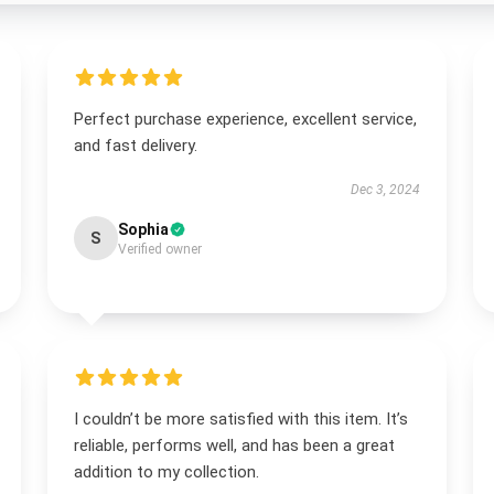
Perfect purchase experience, excellent service,
and fast delivery.
Dec 3, 2024
Sophia
S
Verified owner
I couldn’t be more satisfied with this item. It’s
reliable, performs well, and has been a great
addition to my collection.