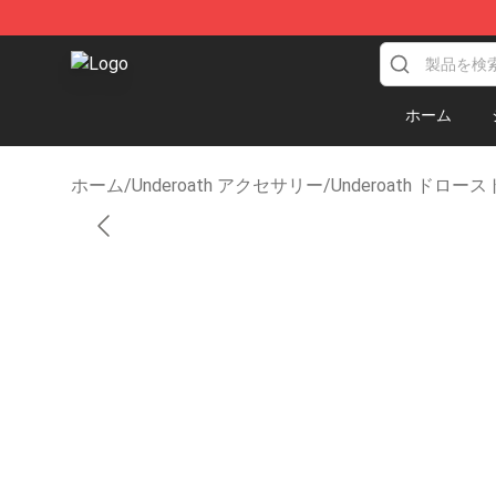
Underoath Store - Official Underoath Merchandise Sho
ホーム
ホーム
/
Underoath アクセサリー
/
Underoath ドロ