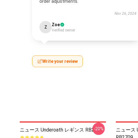
order adjustments.
Nov 26, 2024
Zoe
Z
Verified owner
Write your review
-20%
ニュース Underoath レギンス RB2709
ニュース U
RB2709