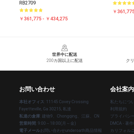
RB2709
￥361,775
￥361,775 - ￥434,275
Footer
世界中に配送
200カ国以上に配送
クリ
お問い合わせ
会社案内
本社オフィス
: 11145 Covey Crossing
私たちにつ
Fayetteville, Ga 30215, 私達
利用規約
私達の倉庫
: 建物9、Chongqing、江蘇、CN
プライバシ
営業時間
: 9:00～18:00(月～金)
DMCA - 
電子メール
お問い合わせunderoath商品情報
カリフォルニ