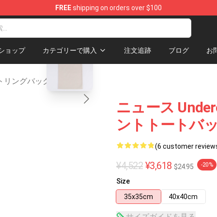
FREE
shipping on orders over $100
p
blank template
ショップ
カテゴリーで購入
注文追跡
ブログ
お
ーストリングバッグ
ニュース Unde
ントトートバッグ
(6 customer review
¥4,522
¥3,618
-20%
$24.95
Size
35x35cm
40x40cm
サイズガイドを見る