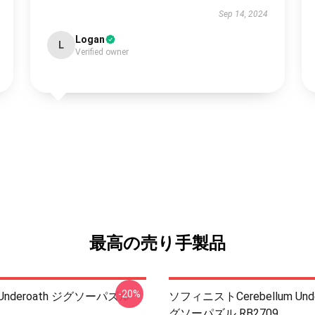
Sep 14, 2024
Logan
L
Verified owner
最高の売り手製品
-20%
nderoath ジグソーパズル
ソフィニストCerebellum Unde
グソーパズル RB2709