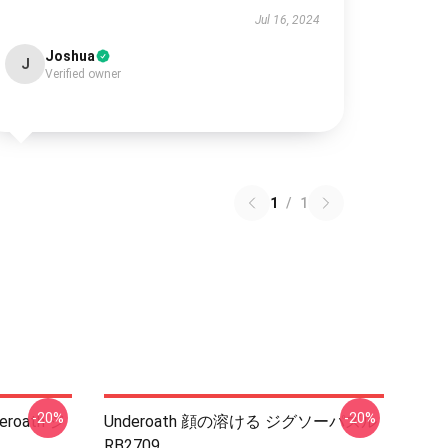
Jul 16, 2024
Joshua
J
Verified owner
1
/
1
-20%
-20%
roath ジ
Underoath 顔の溶ける ジグソーパズル
RB2709