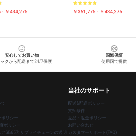
 - ￥434,275
￥361,775 - ￥434,275
安心してお買い物
国際保証
ックから配送まで24/7保護
使用国で提供
当社のサポート
いて
配送&配送ポリシー
支払条件
ーポリシー
返品・返金ポリシー
著作権ポリシー
お問い合わせ
アSB657: サプライチェーンの透明
カスタマーサポート(FAQ)