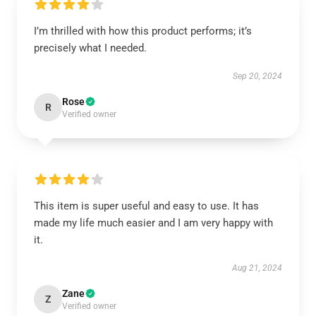
I’m thrilled with how this product performs; it’s
precisely what I needed.
Sep 20, 2024
Rose
R
Verified owner
This item is super useful and easy to use. It has
made my life much easier and I am very happy with
it.
Aug 21, 2024
Zane
Z
Verified owner