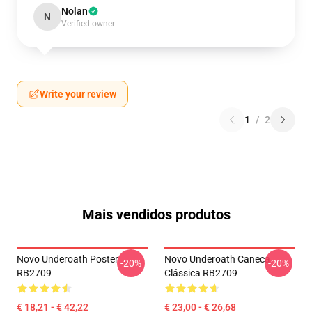
Nolan
N
Verified owner
Write your review
1
/
2
Mais vendidos produtos
Novo Underoath Poster
Novo Underoath Caneca
-20%
-20%
RB2709
Clássica RB2709
€ 18,21 - € 42,22
€ 23,00 - € 26,68