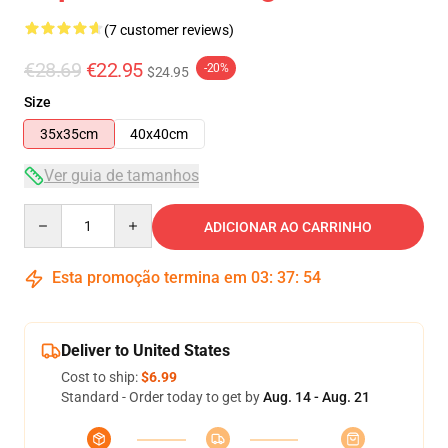
(7 customer reviews)
€28.69
€22.95
-20%
$24.95
Size
35x35cm
40x40cm
Ver guia de tamanhos
Quantity
ADICIONAR AO CARRINHO
Esta promoção termina em
03
:
37
:
54
Deliver to United States
Cost to ship:
$6.99
Standard - Order today to get by
Aug. 14 - Aug. 21