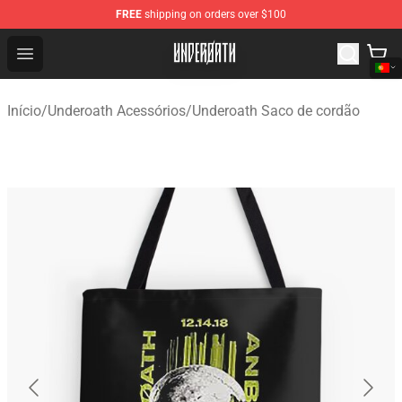
FREE
shipping on orders over $100
Underoath Store - Official Underoath Merchandise Shop
Open menu
Início
/
Underoath Acessórios
/
Underoath Saco de cordão