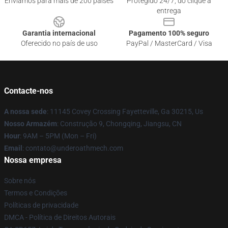
Enviamos para mais de 200 países
Protegido 24/7, do clique à
entrega
Garantia internacional
Pagamento 100% seguro
Oferecido no país de uso
PayPal / MasterCard / Visa
Contacte-nos
A nossa sede
: 11145 Covey Crossing Fayetteville, Ga 30215, Us
Nosso Armazém
: Construção 9, Chongqing, Jiangsu, CN
Hour
: 9AM – 5PM (Mon – Fri)
Email
: contato@underoathmech.com
Nossa empresa
Sobre nós
Termos e Condições
Políticas de privacidade
DMCA - Política de Direitos Autorais