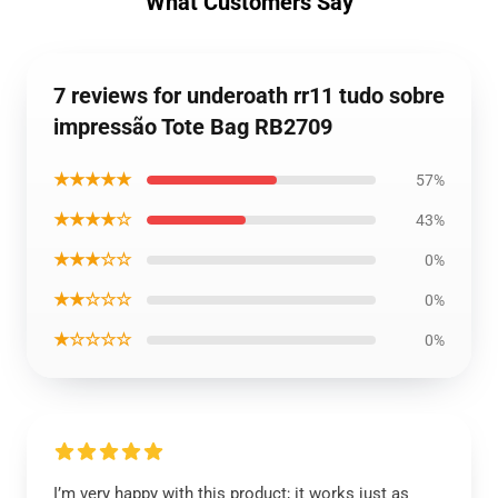
What Customers Say
7 reviews for underoath rr11 tudo sobre
impressão Tote Bag RB2709
★★★★★
57%
★★★★☆
43%
★★★☆☆
0%
★★☆☆☆
0%
★☆☆☆☆
0%
I’m very happy with this product; it works just as