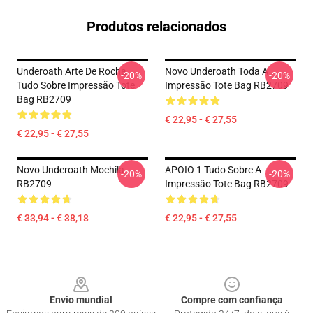
Produtos relacionados
Underoath Arte De Rocha
Novo Underoath Toda A
-20%
-20%
Tudo Sobre Impressão Tote
Impressão Tote Bag RB2709
Bag RB2709
€ 22,95 - € 27,55
€ 22,95 - € 27,55
Novo Underoath Mochila
APOIO 1 Tudo Sobre A
-20%
-20%
RB2709
Impressão Tote Bag RB2709
€ 33,94 - € 38,18
€ 22,95 - € 27,55
Footer
Envio mundial
Compre com confiança