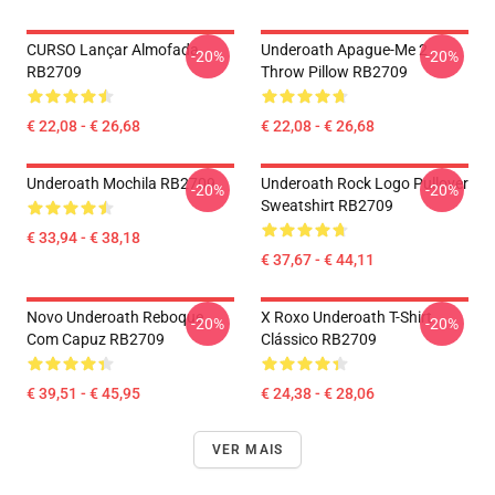
CURSO Lançar Almofada
Underoath Apague-Me 2
-20%
-20%
RB2709
Throw Pillow RB2709
€ 22,08 - € 26,68
€ 22,08 - € 26,68
Underoath Mochila RB2709
Underoath Rock Logo Pullover
-20%
-20%
Sweatshirt RB2709
€ 33,94 - € 38,18
€ 37,67 - € 44,11
Novo Underoath Reboque
X Roxo Underoath T-Shirt
-20%
-20%
Com Capuz RB2709
Clássico RB2709
€ 39,51 - € 45,95
€ 24,38 - € 28,06
VER MAIS