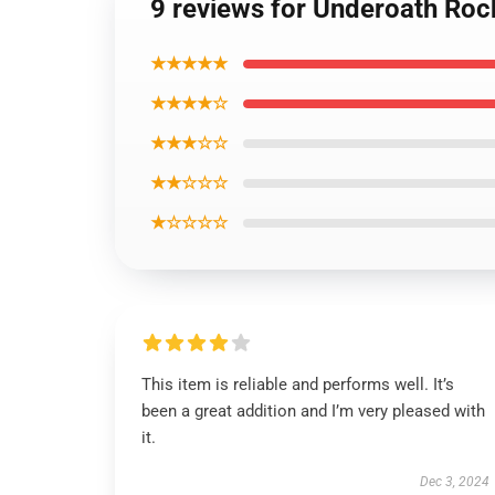
9 reviews for Underoath Rock
★★★★★
★★★★☆
★★★☆☆
★★☆☆☆
★☆☆☆☆
This item is reliable and performs well. It’s
been a great addition and I’m very pleased with
it.
Dec 3, 2024