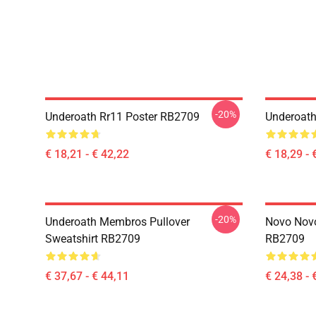
-20%
Underoath Rr11 Poster RB2709
Underoat
€ 18,21 - € 42,22
€ 18,29 - 
-20%
Underoath Membros Pullover
Novo Novo
Sweatshirt RB2709
RB2709
€ 37,67 - € 44,11
€ 24,38 - 