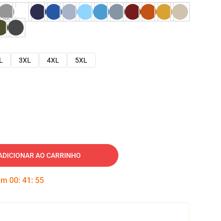
L
3XL
4XL
5XL
ADICIONAR AO CARRINHO
 em
00
:
41
:
54