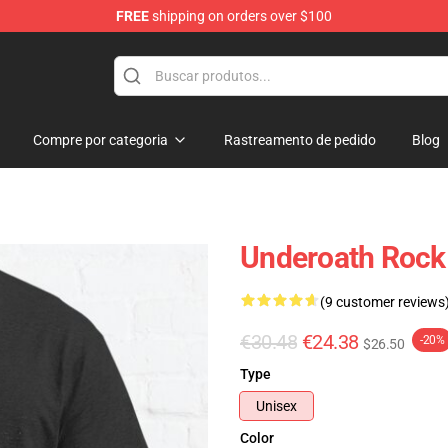
FREE
shipping on orders over $100
p
Compre por categoria
Rastreamento de pedido
Blog
Underoath Rock 
(9 customer reviews
€30.48
€24.38
-20%
$26.50
Type
Unisex
Color