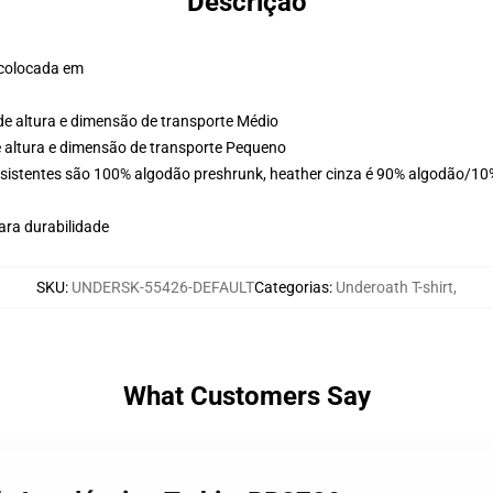
Descrição
 colocada em
de altura e dimensão de transporte Médio
e altura e dimensão de transporte Pequeno
esistentes são 100% algodão preshrunk, heather cinza é 90% algodão/10%
ara durabilidade
SKU
:
UNDERSK-55426-DEFAULT
Categorias
:
Underoath T-shirt
,
What Customers Say