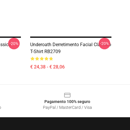
-20%
-20%
ássica
Underoath Derretimento Facial Clássico
T-Shirt RB2709
€ 24,38 - € 28,06
Pagamento 100% seguro
o
PayPal / MasterCard / Visa