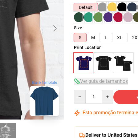
Default
Size
S
M
L
XL
2X
Print Location
Ver guia de tamanhos
blank template
Quantity
Esta promoção termina
Deliver to United States