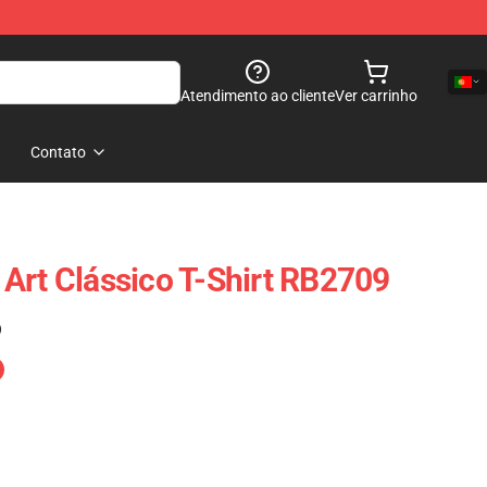
Atendimento ao cliente
Ver carrinho
Contato
Art Clássico T-Shirt RB2709
)