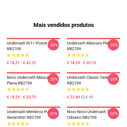
Mais vendidos produtos
Underoath Rr11 Poster
Underoath Máscara Plana
-20%
-20%
RB2709
RB2709
€ 18,21 - € 42,22
€ 18,29 - € 20,70
Novo Underoath Máscara
Underoath Classic Tank Top
-20%
-20%
Plana RB2709
RB2709
€ 18,29 - € 20,70
€ 22,49
$24.45
Underoath Membros Pullover
Novo Novo Underoath T-Shirt
-20%
-20%
Sweatshirt RB2709
Clássico RB2709