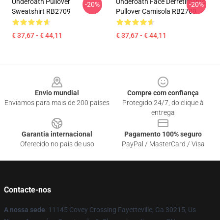
Underoath Pullover
Underoath Face Derretimento
-20%
-20%
Sweatshirt RB2709
Pullover Camisola RB2709
€ 37,67 - € 44,11
€ 37,67 - € 44,11
Footer
Envio mundial
Compre com confiança
Enviamos para mais de 200 países
Protegido 24/7, do clique à
entrega
Garantia internacional
Pagamento 100% seguro
Oferecido no país de uso
PayPal / MasterCard / Visa
Contacte-nos
A nossa sede
: 11145 Covey Crossing Fayetteville, Ga 30215, Us