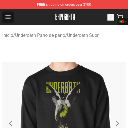
FREE
shipping on orders over $100
Underoath Store - Official Underoath Merchandise Shop
Open menu
Início
/
Underoath Pano de pano
/
Underoath Suor