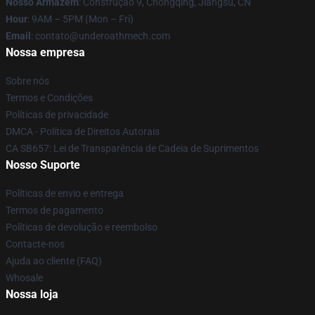
Nosso Armazém
: Construção 9, Chongqing, Jiangsu, CN
Hour
: 9AM – 5PM (Mon – Fri)
Email
: contato@underoathmech.com
Nossa empresa
Sobre nós
Termos e Condições
Políticas de privacidade
DMCA - Política de Direitos Autorais
CA SB657: Lei de Transparência de Cadeia de Suprimentos
Nosso Suporte
Políticas de envio e entrega
Termos de pagamento
Políticas de devolução e reembolso
Contacte-nos
Ajuda ao cliente (FAQ)
Whosale
Nossa loja