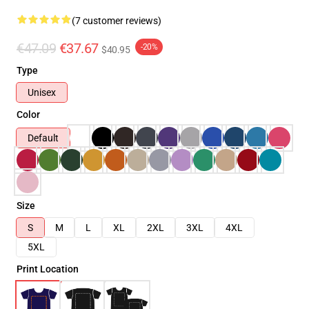
(7 customer reviews)
€47.09
€37.67
-20%
$40.95
Type
Unisex
Color
Default
Size
S
M
L
XL
2XL
3XL
4XL
5XL
Print Location