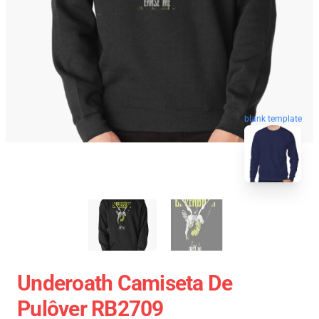
blank template
Underoath Camiseta De
Pulôver RB2709