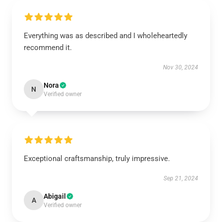
Everything was as described and I wholeheartedly
recommend it.
Nov 30, 2024
Nora
N
Verified owner
Exceptional craftsmanship, truly impressive.
Sep 21, 2024
Abigail
A
Verified owner