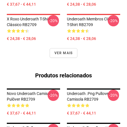
€ 37,67 - € 44,11
€ 24,38 - € 28,06
X Roxo Underoath T-Shirt
Underoath Membros Clássico
-20%
-20%
Clássico RB2709
T-Shirt RB2709
€ 24,38 - € 28,06
€ 24,38 - € 28,06
VER MAIS
Produtos relacionados
Novo Underoath Camiseta De
Underoath .png Pullover
-20%
-20%
Pulôver RB2709
Camisola RB2709
€ 37,67 - € 44,11
€ 37,67 - € 44,11