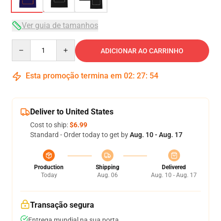
Ver guia de tamanhos
Quantity
ADICIONAR AO CARRINHO
Esta promoção termina em
02
:
27
:
53
Deliver to United States
Cost to ship:
$6.99
Standard - Order today to get by
Aug. 10 - Aug. 17
Production
Shipping
Delivered
Today
Aug. 06
Aug. 10 - Aug. 17
Transação segura
Entrega mundial na sua porta