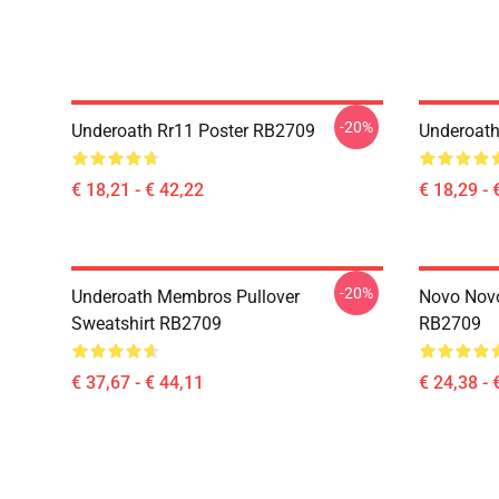
-20%
Underoath Rr11 Poster RB2709
Underoat
€ 18,21 - € 42,22
€ 18,29 - 
-20%
Underoath Membros Pullover
Novo Novo
Sweatshirt RB2709
RB2709
€ 37,67 - € 44,11
€ 24,38 - 