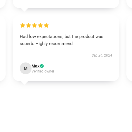
Had low expectations, but the product was
superb. Highly recommend.
Sep 24, 2024
Max
M
Verified owner