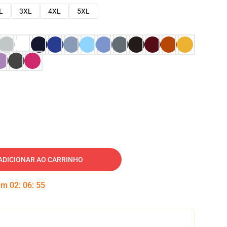
L
3XL
4XL
5XL
ADICIONAR AO CARRINHO
 em
02
:
06
:
54