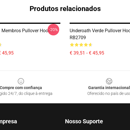
Produtos relacionados
-20%
 Membros Pullover Hoodie
Underoath Verde Pullover Ho
RB2709
€ 45,95
€ 39,51 - € 45,95
Compre com confiança
Garantia internacional
gido 24/7, do clique à entrega
Oferecido no país de us
mpresa
Nosso Suporte