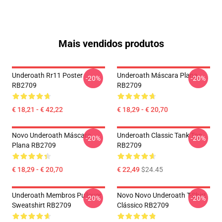
Mais vendidos produtos
Underoath Rr11 Poster
Underoath Máscara Plana
-20%
-20%
RB2709
RB2709
€ 18,21 - € 42,22
€ 18,29 - € 20,70
Novo Underoath Máscara
Underoath Classic Tank Top
-20%
-20%
Plana RB2709
RB2709
€ 18,29 - € 20,70
€ 22,49
$24.45
Underoath Membros Pullover
Novo Novo Underoath T-Shirt
-20%
-20%
Sweatshirt RB2709
Clássico RB2709