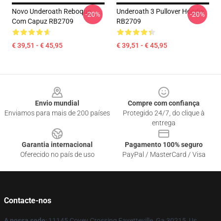
Novo Underoath Reboque
Underoath 3 Pullover Hoodie
-20%
-20%
Com Capuz RB2709
RB2709
€ 39,51 - € 45,95
€ 39,51 - € 45,95
Footer
Envio mundial
Compre com confiança
Enviamos para mais de 200 países
Protegido 24/7, do clique à
entrega
Garantia internacional
Pagamento 100% seguro
Oferecido no país de uso
PayPal / MasterCard / Visa
Contacte-nos
A nossa sede
: 11145 Covey Crossing Fayetteville, Ga 30215, Us