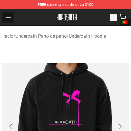
FREE
shipping on orders over $100
Underoath Store - Official Underoath Merchandise Shop
Open menu
Início
/
Underoath Pano de pano
/
Underoath Hoodie