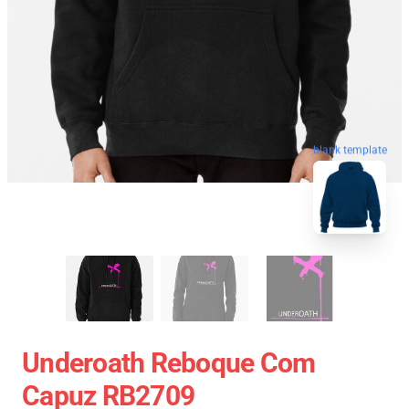
blank template
Underoath Reboque Com
Capuz RB2709