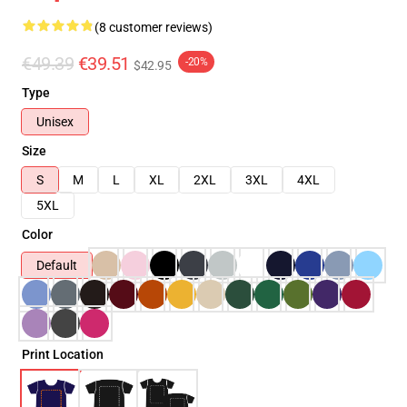
(8 customer reviews)
€49.39
€39.51
-20%
$42.95
Type
Unisex
Size
S
M
L
XL
2XL
3XL
4XL
5XL
Color
Default
Print Location