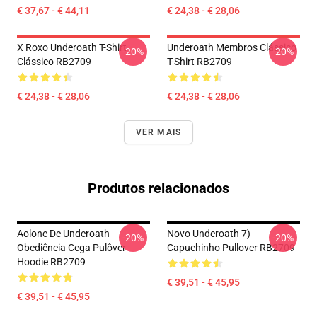
€ 37,67 - € 44,11
€ 24,38 - € 28,06
X Roxo Underoath T-Shirt
Underoath Membros Clássico
-20%
-20%
Clássico RB2709
T-Shirt RB2709
€ 24,38 - € 28,06
€ 24,38 - € 28,06
VER MAIS
Produtos relacionados
Aolone De Underoath
Novo Underoath 7)
-20%
-20%
Obediência Cega Pulôver
Capuchinho Pullover RB2709
Hoodie RB2709
€ 39,51 - € 45,95
€ 39,51 - € 45,95