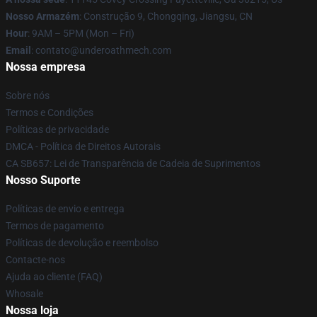
Nosso Armazém
: Construção 9, Chongqing, Jiangsu, CN
Hour
: 9AM – 5PM (Mon – Fri)
Email
: contato@underoathmech.com
Nossa empresa
Sobre nós
Termos e Condições
Políticas de privacidade
DMCA - Política de Direitos Autorais
CA SB657: Lei de Transparência de Cadeia de Suprimentos
Nosso Suporte
Políticas de envio e entrega
Termos de pagamento
Políticas de devolução e reembolso
Contacte-nos
Ajuda ao cliente (FAQ)
Whosale
Nossa loja