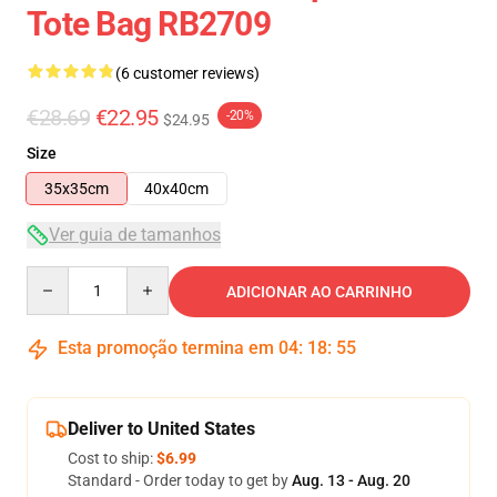
Tote Bag RB2709
(6 customer reviews)
€28.69
€22.95
-20%
$24.95
Size
35x35cm
40x40cm
Ver guia de tamanhos
Quantity
ADICIONAR AO CARRINHO
Esta promoção termina em
04
:
18
:
54
Deliver to United States
Cost to ship:
$6.99
Standard - Order today to get by
Aug. 13 - Aug. 20