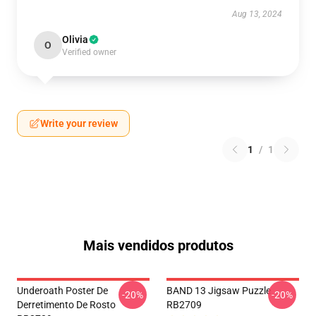
Aug 13, 2024
Olivia
O
Verified owner
Write your review
1
/
1
Mais vendidos produtos
Underoath Poster De
BAND 13 Jigsaw Puzzle
-20%
-20%
Derretimento De Rosto
RB2709