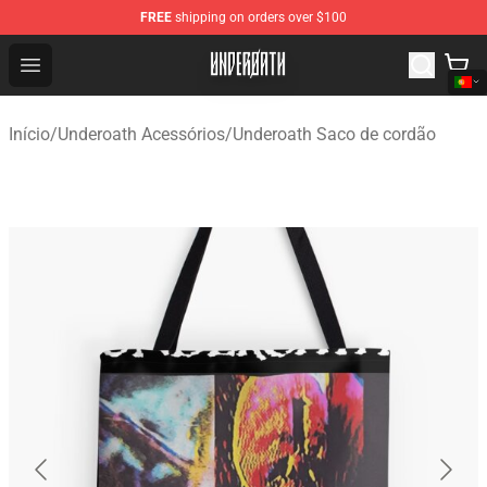
FREE
shipping on orders over $100
Underoath Store - Official Underoath Merchandise Shop
Open menu
Início
/
Underoath Acessórios
/
Underoath Saco de cordão