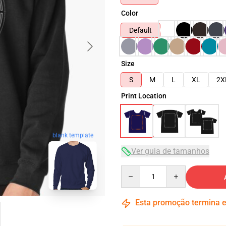
Color
Default
Size
S
M
L
XL
2X
Print Location
blank template
Ver guia de tamanhos
Quantity
Esta promoção termina