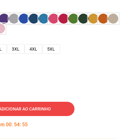
L
3XL
4XL
5XL
ADICIONAR AO CARRINHO
 em
00
:
54
:
54