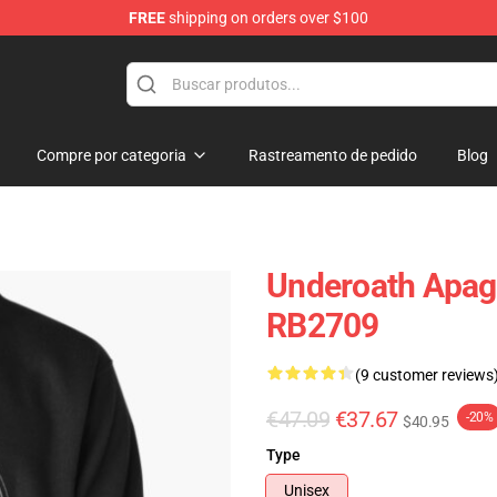
FREE
shipping on orders over $100
p
Compre por categoria
Rastreamento de pedido
Blog
Underoath Apag
RB2709
(9 customer reviews
€47.09
€37.67
-20%
$40.95
Type
Unisex