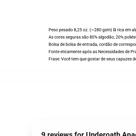
Peso pesado 8,25 oz. (~280 gsm) lã rica em a
As cores seguras são 80% algodão, 20% poliést
Bolsa de bolsa de entrada, cordão de corresp
Fonte eticamente após as Necessidades de Prá
Frase: Você tem que gostar de seus capuzes d
9 reviews for Underoath Ap