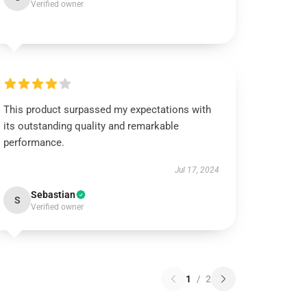
Verified owner
This product surpassed my expectations with
its outstanding quality and remarkable
performance.
Jul 17, 2024
Sebastian
S
Verified owner
1
/
2