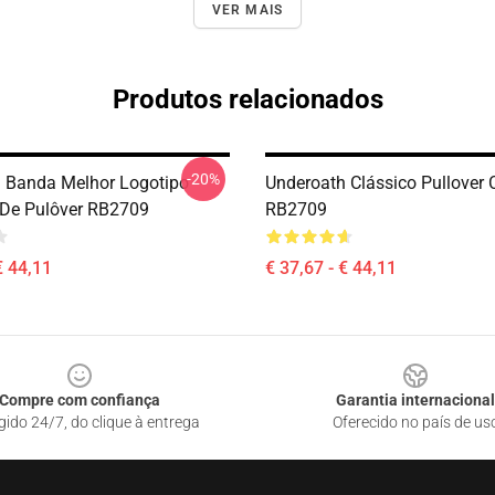
VER MAIS
Produtos relacionados
-20%
 Banda Melhor Logotipo
Underoath Clássico Pullover
De Pulôver RB2709
RB2709
€ 44,11
€ 37,67 - € 44,11
Compre com confiança
Garantia internacional
gido 24/7, do clique à entrega
Oferecido no país de us