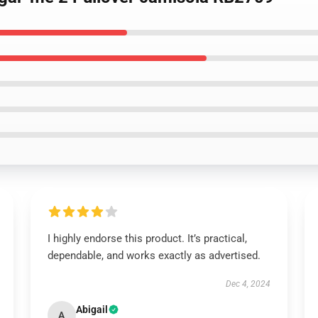
I highly endorse this product. It’s practical,
dependable, and works exactly as advertised.
Dec 4, 2024
Abigail
A