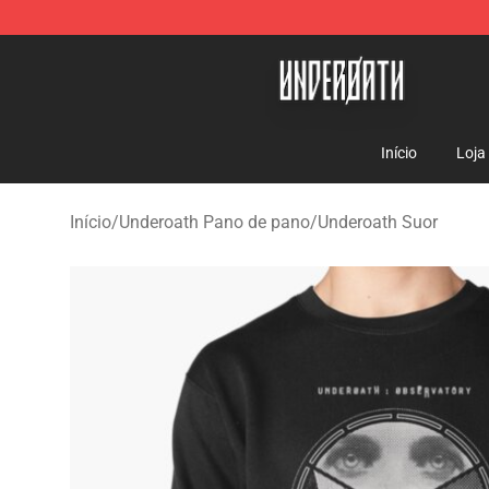
Underoath Store - Official Underoath Merchandise Sho
Início
Loja
Início
/
Underoath Pano de pano
/
Underoath Suor