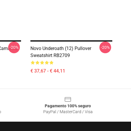
-20%
-20%
 Camisola
Novo Underoath (12) Pullover
Sweatshirt RB2709
€ 37,67 - € 44,11
Pagamento 100% seguro
o
PayPal / MasterCard / Visa