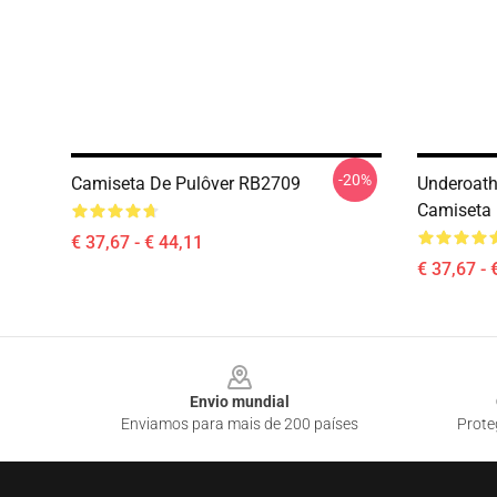
-20%
Camiseta De Pulôver RB2709
Underoath
Camiseta 
€ 37,67 - € 44,11
€ 37,67 - 
Footer
Envio mundial
Enviamos para mais de 200 países
Prote