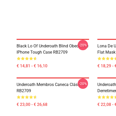
-20%
Black Lo Of Underoath Blind Obedience
Lona De U
IPhone Tough Case RB2709
Flat Mas
€ 14,81 - € 16,10
€ 18,29 - 
-20%
Underoath Membros Caneca Clássica
Underoath
RB2709
Derretime
€ 23,00 - € 26,68
€ 22,08 - 