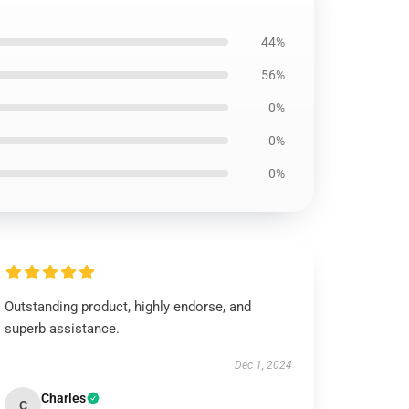
44%
56%
0%
0%
0%
Outstanding product, highly endorse, and
superb assistance.
Dec 1, 2024
Charles
C