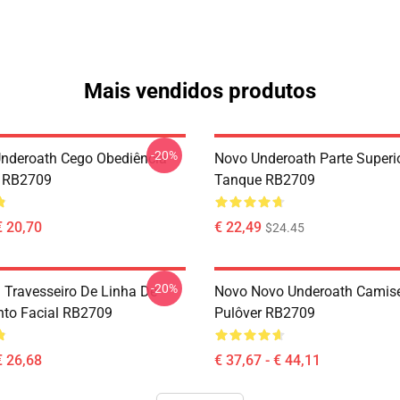
Mais vendidos produtos
-20%
nderoath Cego Obediência
Novo Underoath Parte Superi
k RB2709
Tanque RB2709
€ 20,70
€ 22,49
$24.45
-20%
 Travesseiro De Linha De
Novo Novo Underoath Camis
nto Facial RB2709
Pulôver RB2709
€ 26,68
€ 37,67 - € 44,11