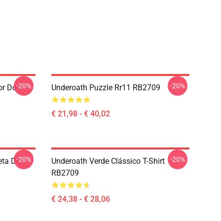
-20%
-20%
or Do
Underoath Puzzle Rr11 RB2709
€ 21,98 - € 40,02
-20%
-20%
eta De
Underoath Verde Clássico T-Shirt
RB2709
€ 24,38 - € 28,06