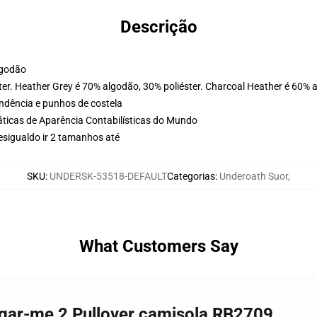
Descrição
lgodão
er. Heather Grey é 70% algodão, 30% poliéster. Charcoal Heather é 60% a
ondência e punhos de costela
ticas de Aparência Contabilísticas do Mundo
esigualdo ir 2 tamanhos até
SKU
:
UNDERSK-53518-DEFAULT
Categorias
:
Underoath Suor
,
What Customers Say
agar-me 2 Pullover camisola RB2709