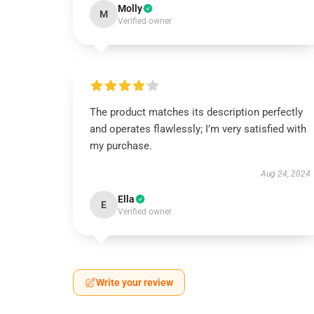
Molly
M
Verified owner
The product matches its description perfectly
and operates flawlessly; I’m very satisfied with
my purchase.
Aug 24, 2024
Ella
E
Verified owner
Write your review