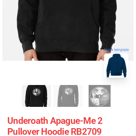
blank template
Underoath Apague-Me 2
Pullover Hoodie RB2709