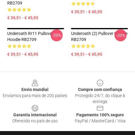
RB2709
€ 39,51 - € 45,95
€ 39,51 - € 45,95
Underoath Rr11 Pullover
Underoath (2) Pullover Hoodie
-20%
-20%
Hoodie RB2709
RB2709
€ 39,51 - € 45,95
€ 39,51 - € 45,95
Footer
Envio mundial
Compre com confiança
Enviamos para mais de 200 países
Protegido 24/7, do clique à
entrega
Garantia internacional
Pagamento 100% seguro
Oferecido no país de uso
PayPal / MasterCard / Visa