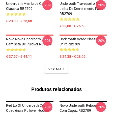
Underoath Membros Caneca
Underoath Travesseiro De
-20%
-20%
Clássica RB2709
Linha De Derretimento Facial
RB2709
€ 23,00 - € 26,68
€ 22,08 - € 26,68
Novo Novo Underoath
Underoath Verde Clássico T-
-20%
-20%
Camiseta De Pulôver RB2709
Shirt RB2709
€ 37,67 - € 44,11
€ 24,38 - € 28,06
VER MAIS
Produtos relacionados
Red Lo Of Underoath Cego
Novo Underoath Reboque
-20%
-20%
Obediência Pullover Hoodie
Com Capuz RB2709