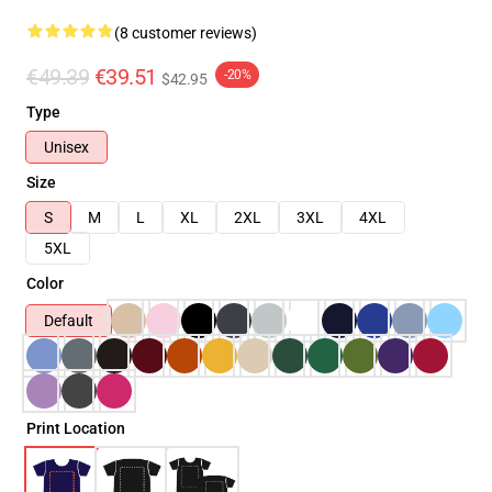
(8 customer reviews)
€49.39
€39.51
-20%
$42.95
Type
Unisex
Size
S
M
L
XL
2XL
3XL
4XL
5XL
Color
Default
Print Location