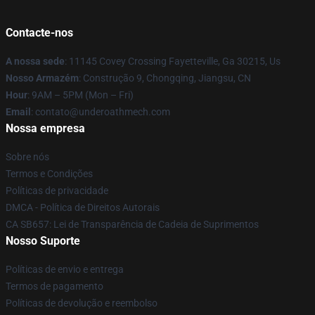
Contacte-nos
A nossa sede
: 11145 Covey Crossing Fayetteville, Ga 30215, Us
Nosso Armazém
: Construção 9, Chongqing, Jiangsu, CN
Hour
: 9AM – 5PM (Mon – Fri)
Email
: contato@underoathmech.com
Nossa empresa
Sobre nós
Termos e Condições
Políticas de privacidade
DMCA - Política de Direitos Autorais
CA SB657: Lei de Transparência de Cadeia de Suprimentos
Nosso Suporte
Políticas de envio e entrega
Termos de pagamento
Políticas de devolução e reembolso