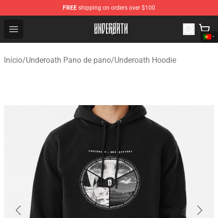
FREE
shipping on orders over $100
Underoath Store - Official Underoath Merchandise Shop
Open menu
Início
/
Underoath Pano de pano
/
Underoath Hoodie