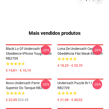
1
/
2
Mais vendidos produtos
Black Lo Of Underoath Blind
Lona De Underoath Cego
-20%
-20%
Obedience IPhone Tough Case
Obediência Flat Mask RB2709
RB2709
€ 18,29 - € 20,70
€ 14,81 - € 16,10
Novo Underoath Parte
Underoath Puzzle Rr11
-20%
-20%
Superior Do Tanque RB2709
RB2709
€ 22,49
$24.45
€ 21,98 - € 40,02