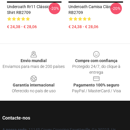
Underoath Rr11 Clássico T-
Underoath Camisa Clássica
-20%
-20%
Shirt RB2709
RB2709
€ 24,38 - € 28,06
€ 24,38 - € 28,06
Footer
Envio mundial
Compre com confiança
Enviamos para mais de 200 países
Protegido 24/7, do clique à
entrega
Garantia internacional
Pagamento 100% seguro
Oferecido no país de uso
PayPal / MasterCard / Visa
Contacte-nos
A nossa sede
: 11145 Covey Crossing Fayetteville, Ga 30215, Us