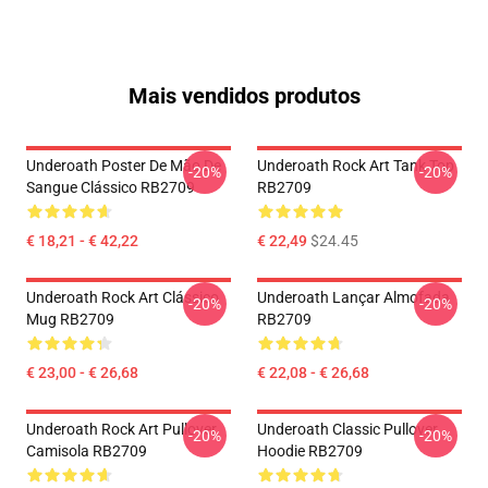
Mais vendidos produtos
Underoath Poster De Mão De
Underoath Rock Art Tank Top
-20%
-20%
Sangue Clássico RB2709
RB2709
€ 18,21 - € 42,22
€ 22,49
$24.45
Underoath Rock Art Clássico
Underoath Lançar Almofada
-20%
-20%
Mug RB2709
RB2709
€ 23,00 - € 26,68
€ 22,08 - € 26,68
Underoath Rock Art Pullover
Underoath Classic Pullover
-20%
-20%
Camisola RB2709
Hoodie RB2709