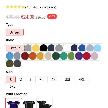
(7 customer reviews)
€30.48
€24.38
-20%
$26.50
Type
Unisex
Color
Default
Size
S
M
L
XL
2XL
3XL
4XL
5XL
Print Location