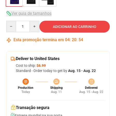
Ver guia de tamanhos
Quantity
ADICIONAR AO CARRINHO
Esta promoção termina em
04
:
20
:
53
Deliver to United States
Cost to ship:
$6.99
Standard - Order today to get by
Aug. 15 - Aug. 22
Production
Shipping
Delivered
Today
Aug. 11
Aug. 15 - Aug. 22
Transação segura
Entrega mundial na sua porta