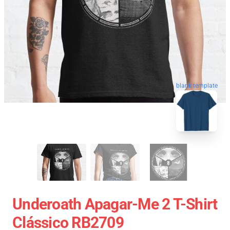
blank template
Underoath Apagar-Me 2 T-Shirt
Clássico RB2709