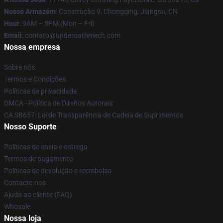
Nosso Armazém
: Construção 9, Chongqing, Jiangsu, CN
Hour
: 9AM – 5PM (Mon – Fri)
Email
: contato@underoathmech.com
Nossa empresa
Sobre nós
Termos e Condições
Políticas de privacidade
DMCA - Política de Direitos Autorais
CA SB657: Lei de Transparência de Cadeia de Suprimentos
Nosso Suporte
Políticas de envio e entrega
Termos de pagamento
Políticas de devolução e reembolso
Contacte-nos
Ajuda ao cliente (FAQ)
Whosale
Nossa loja