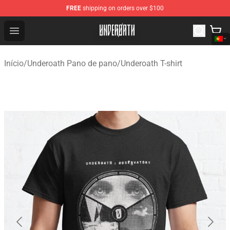
FREE
shipping on orders over $100
Underoath Store - Official Underoath Merchandise Shop
Open menu
Início
/
Underoath Pano de pano
/
Underoath T-shirt