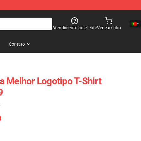
Atendimento ao cliente
Ver carrinho
Contato
 Melhor Logotipo T-Shirt
9
)