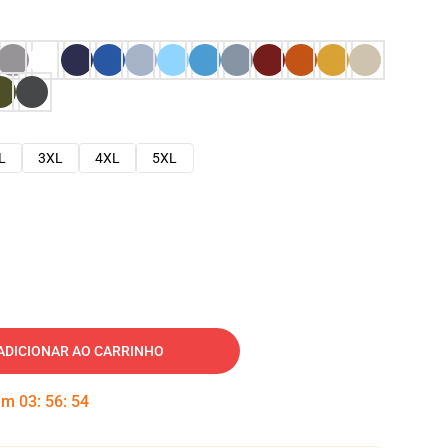
L
3XL
4XL
5XL
ADICIONAR AO CARRINHO
 em
03
:
56
:
53