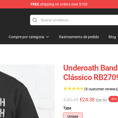
FREE
shipping on orders over $100
p
Compre por categoria
Rastreamento de pedido
Blog
Underoath Banda
Clássico RB270
(9 customer reviews
€30.48
€24.38
-20%
$26.50
Type
Unisex