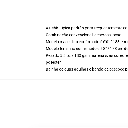
A t-shirt típica padrão para frequentemente c
Combinação convencional, generosa, boxe
Modelo masculino confirmado é 6'0" / 183 cm 
Modelo feminino confirmado é 5'8" / 173 cm d
Pesado 5.3 oz / 180 gsm materiais, as cores r
poliéster
Bainha de duas agulhas e banda de pescoço p