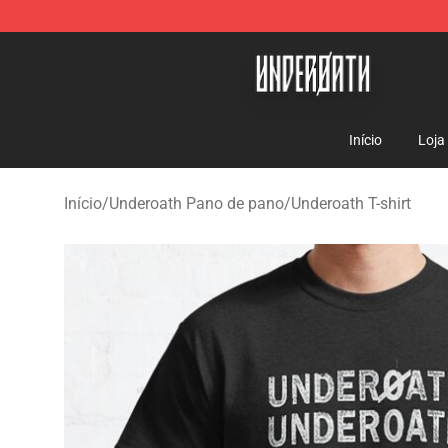
Underoath Store - Official Underoath Merchandise Sho
Início
Loja
Início
/
Underoath Pano de pano
/
Underoath T-shirt