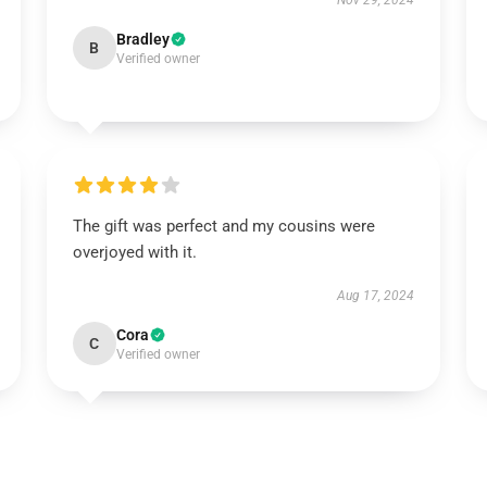
Nov 29, 2024
Bradley
B
Verified owner
The gift was perfect and my cousins were
overjoyed with it.
Aug 17, 2024
Cora
C
Verified owner