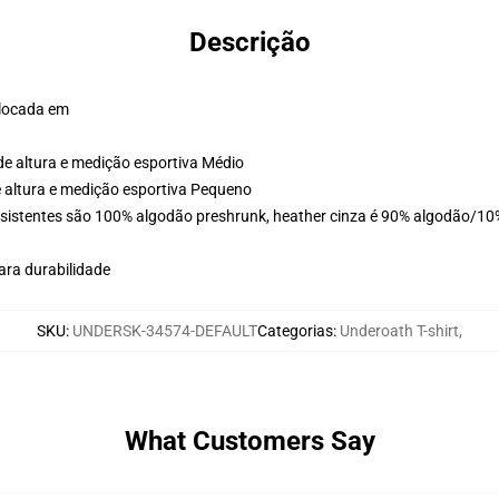
Descrição
olocada em
de altura e medição esportiva Médio
e altura e medição esportiva Pequeno
esistentes são 100% algodão preshrunk, heather cinza é 90% algodão/10%
ara durabilidade
SKU
:
UNDERSK-34574-DEFAULT
Categorias
:
Underoath T-shirt
,
What Customers Say