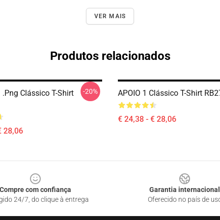
VER MAIS
Produtos relacionados
-20%
.png Clássico T-Shirt
APOIO 1 Clássico T-Shirt RB
€ 24,38 - € 28,06
€ 28,06
Compre com confiança
Garantia internacional
gido 24/7, do clique à entrega
Oferecido no país de us