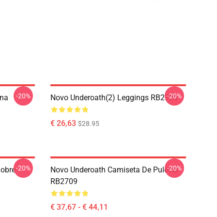
-20%
-20%
ana
Novo Underoath(2) Leggings RB2709
€ 26,63
$28.95
-20%
-20%
obre
Novo Underoath Camiseta De Pulôver
RB2709
€ 37,67 - € 44,11