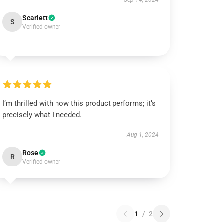
Sep 14, 2024
Scarlett
S
Verified owner
I’m thrilled with how this product performs; it’s
precisely what I needed.
Aug 1, 2024
Rose
R
Verified owner
1
/
2