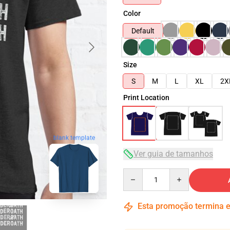
Color
Default
Size
S
M
L
XL
2X
Print Location
blank template
Ver guia de tamanhos
Quantity
Esta promoção termina