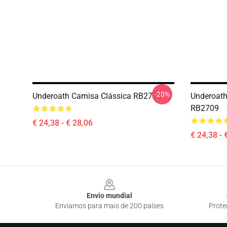
-20%
Underoath Camisa Clássica RB2709
Underoath 
RB2709
€ 24,38 - € 28,06
€ 24,38 - 
Footer
Envio mundial
Enviamos para mais de 200 países
Prote