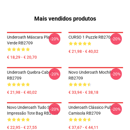
Mais vendidos produtos
Underoath Máscara Plana
CURSO 1 Puzzle RB2709
-20%
-20%
Verde RB2709
€ 21,98 - € 40,02
€ 18,29 - € 20,70
Underoath Quebra-Cabeça
Novo Underoath Mochila
-20%
-20%
RB2709
RB2709
€ 21,98 - € 40,02
€ 33,94 - € 38,18
Novo Underoath Tudo Sobre
Underoath Clássico Pullover
-20%
-20%
Impressão Tote Bag RB2709
Camisola RB2709
€ 22,95 - € 27,55
€ 37,67 - € 44,11