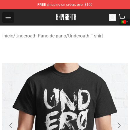
FREE
shipping on orders over $100
Underoath Store - Official Underoath Merchandise Shop
Open menu
Início
/
Underoath Pano de pano
/
Underoath T-shirt