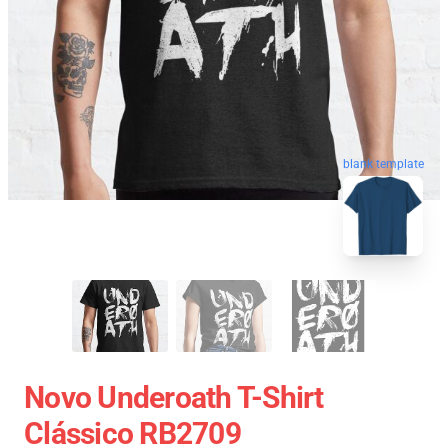
blank template
Novo Underoath T-Shirt
Clássico RB2709