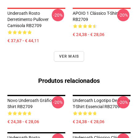
Underoath Rosto
APOIO 1 Clássico T-Shirt
-20%
-20%
Derretimento Pullover
RB2709
Camisola RB2709
€ 24,38 - € 28,06
€ 37,67 - € 44,11
VER MAIS
Produtos relacionados
Novo Underoath Gráfico T-
Underoath Logotipo De Rocha
-20%
-20%
Shirt RB2709
T-Shirt Essencial RB2709
€ 24,38 - € 28,06
€ 24,38 - € 28,06
Underoath Rosto
Underoath Clássico Clássico