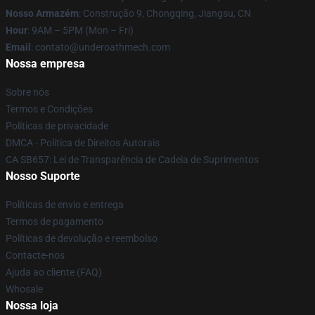
Nosso Armazém
: Construção 9, Chongqing, Jiangsu, CN
Hour
: 9AM – 5PM (Mon – Fri)
Email
: contato@underoathmech.com
Nossa empresa
Sobre nós
Termos e Condições
Políticas de privacidade
DMCA - Política de Direitos Autorais
CA SB657: Lei de Transparência de Cadeia de Suprimentos
Nosso Suporte
Políticas de envio e entrega
Termos de pagamento
Políticas de devolução e reembolso
Contacte-nos
Ajuda ao cliente (FAQ)
Whosale
Nossa loja