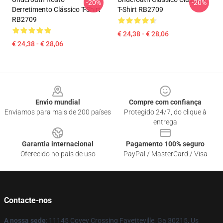
-20%
-20%
Derretimento Clássico T-Shirt
T-Shirt RB2709
RB2709
€ 24,38 - € 28,06
€ 24,38 - € 28,06
Footer
Envio mundial
Compre com confiança
Enviamos para mais de 200 países
Protegido 24/7, do clique à
entrega
Garantia internacional
Pagamento 100% seguro
Oferecido no país de uso
PayPal / MasterCard / Visa
Contacte-nos
A nossa sede
: 11145 Covey Crossing Fayetteville, Ga 30215, Us