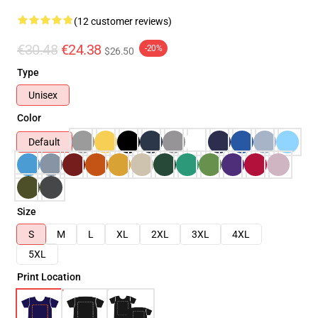
(12 customer reviews)
€30.48
€24.38
-20%
$26.50
Type
Unisex
Color
Default
Size
S
M
L
XL
2XL
3XL
4XL
5XL
Print Location