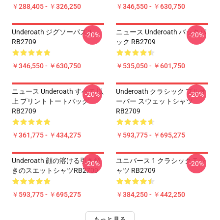
￥288,405 - ￥326,250
￥346,550 - ￥630,750
Underoath ジグソーパズル
ニュース Underoath バックパ
-20%
-20%
RB2709
ック RB2709
￥346,550 - ￥630,750
￥535,050 - ￥601,750
ニュース Underoath すべて 以
Underoath クラシック プルオ
-20%
-20%
上 プリントトートバッグ
ーバー スウェットシャツ
RB2709
RB2709
￥361,775 - ￥434,275
￥593,775 - ￥695,275
Underoath 顔の溶ける引き裂
ユニバース 1 クラシック T シ
-20%
-20%
きのスエットシャツRB2709
ャツ RB2709
￥593,775 - ￥695,275
￥384,250 - ￥442,250
もっと見る