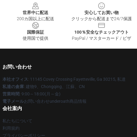
世界中に配送
安心してお買い物
200カ国以上に配送
クリックから配送まで24/7保護
国際保証
100％安全なチェックアウト
使用国で提供
PayPal / マスターカード / ビザ
お問い合わせ
本社オフィス
: 11145 Covey Crossing Fayetteville, Ga 30215, 私達
私達の倉庫
: 建物9、Chongqing、江蘇、CN
営業時間
: 9:00～18:00(月～金)
電子メール
お問い合わせunderoath商品情報
会社案内
私たちについて
利用規約
プライバシーポリシー