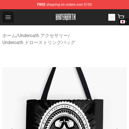
FREE
shipping on orders over $100
Underoath Store - Official Underoath Merchandise Shop
Open menu
ホーム
/
Underoath アクセサリー
/
Underoath ドローストリングバッグ