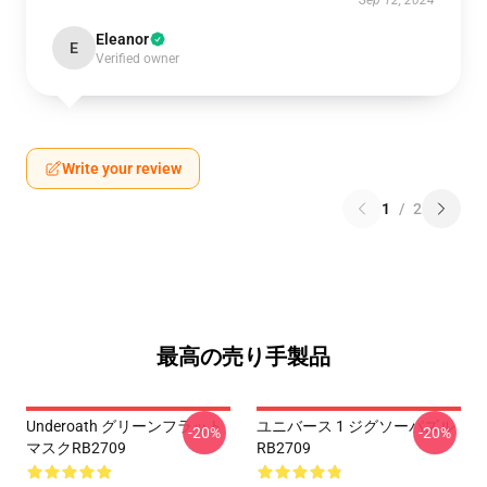
Sep 12, 2024
Eleanor
E
Verified owner
Write your review
1
/
2
最高の売り手製品
Underoath グリーンフラット
ユニバース 1 ジグソーパズル
-20%
-20%
マスクRB2709
RB2709