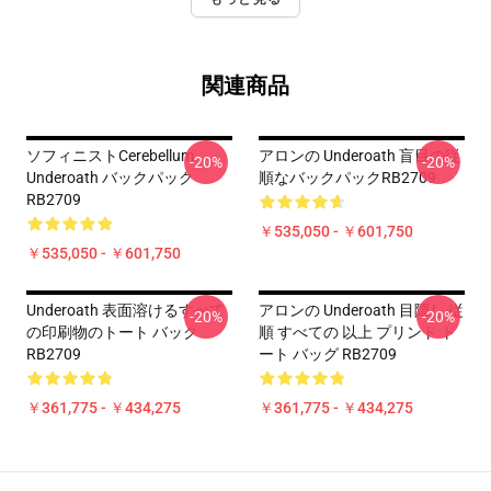
関連商品
ソフィニストCerebellum
アロンの Underoath 盲目の従
-20%
-20%
Underoath バックパック
順なバックパックRB2709
RB2709
￥535,050 - ￥601,750
￥535,050 - ￥601,750
Underoath 表面溶けるすべて
アロンの Underoath 目隠し 従
-20%
-20%
の印刷物のトート バック
順 すべての 以上 プリント ト
RB2709
ート バッグ RB2709
￥361,775 - ￥434,275
￥361,775 - ￥434,275
Footer