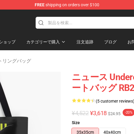
FREE
shipping on orders over $100
p
ショップ
カテゴリーで購入
注文追跡
ブログ
お
ーストリングバッグ
ニュース Unde
ートバッグ RB2
(5 customer reviews
¥4,522
¥3,618
-20%
$24.95
Size
35x35cm
40x40cm