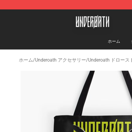
Underoath Store - Official Underoath Merchandise Sho
ホーム
ホーム
/
Underoath アクセサリー
/
Underoath ドロ