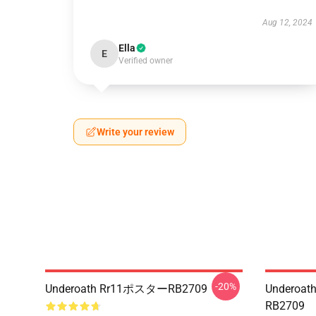
Aug 12, 2024
Ella
E
Verified owner
Write your review
-20%
Underoath Rr11ポスターRB2709
Underoa
RB2709