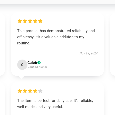
This product has demonstrated reliability and
efficiency; it’s a valuable addition to my
routine.
Nov 29, 2024
Caleb
C
Verified owner
The item is perfect for daily use. It’s reliable,
well-made, and very useful.