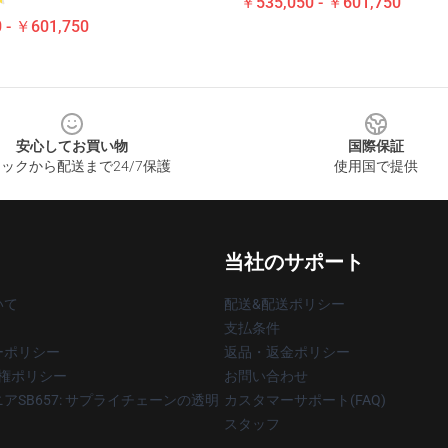
￥535,050 - ￥601,750
 - ￥601,750
安心してお買い物
国際保証
ックから配送まで24/7保護
使用国で提供
当社のサポート
いて
配送&配送ポリシー
支払条件
ーポリシー
返品・返金ポリシー
著作権ポリシー
お問い合わせ
アSB657: サプライチェーンの透明
カスタマーサポート(FAQ)
スタッフ