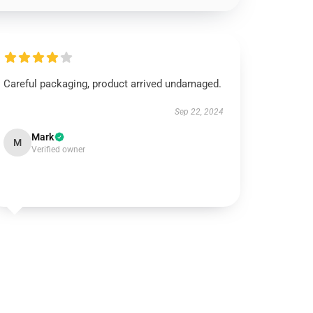
Careful packaging, product arrived undamaged.
Sep 22, 2024
Mark
M
Verified owner