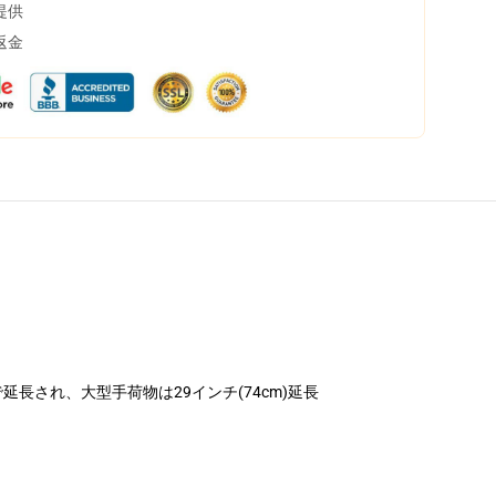
提供
返金
で延長され、大型手荷物は29インチ(74cm)延長