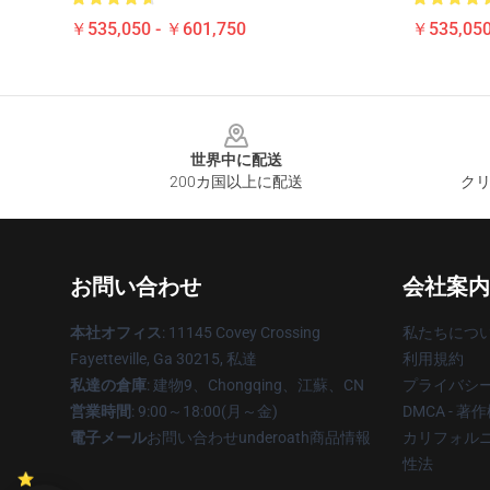
￥535,050 - ￥601,750
￥535,050
Footer
世界中に配送
200カ国以上に配送
クリ
お問い合わせ
会社案内
本社オフィス
: 11145 Covey Crossing
私たちにつ
Fayetteville, Ga 30215, 私達
利用規約
私達の倉庫
: 建物9、Chongqing、江蘇、CN
プライバシ
営業時間
: 9:00～18:00(月～金)
DMCA - 
電子メール
お問い合わせunderoath商品情報
カリフォルニ
性法