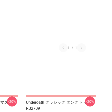
1
/
1
-20%
-20%
ットマスク
Underoath クラシック タンク トップ
RB2709