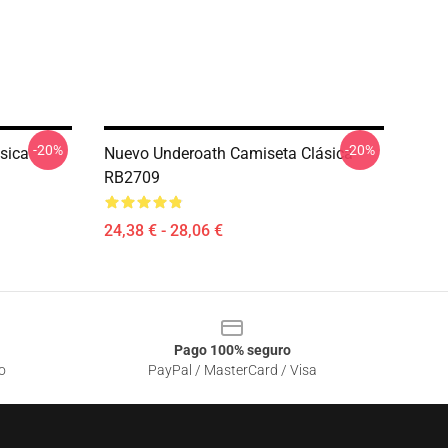
-20%
-20%
sica
Nuevo Underoath Camiseta Clásica
RB2709
24,38 € - 28,06 €
Pago 100% seguro
o
PayPal / MasterCard / Visa