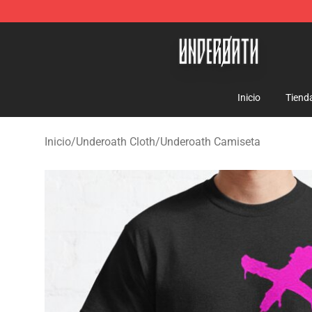
Underoath Store - Official Underoath Merchandise Sho
Inicio
Tiend
Inicio
/
Underoath Cloth
/
Underoath Camiseta