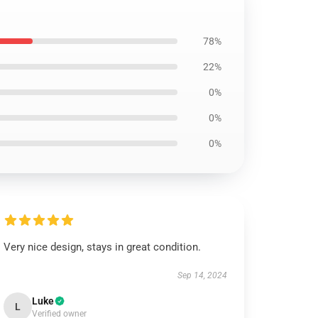
78%
22%
0%
0%
0%
Very nice design, stays in great condition.
Sep 14, 2024
Luke
L
Verified owner