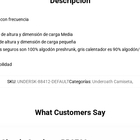
Descripción
 con frecuencia
 de altura y dimensión de carga Media
de altura y dimensión de carga pequeña
es seguros son 100% algodón preshrunk, gris calentador es 90% algodón/
ilidad
SKU
:
UNDERSK-88412-DEFAULT
Categorías
:
Underoath Camiseta
,
What Customers Say