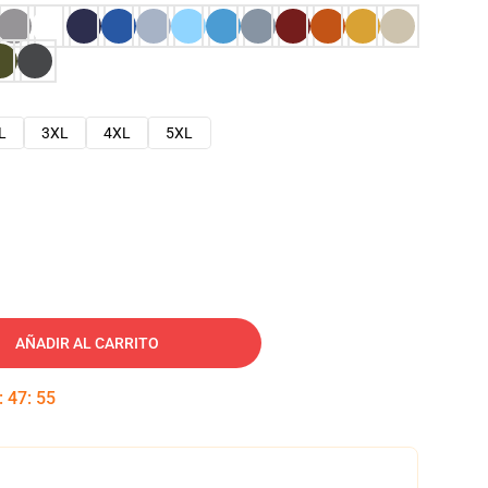
L
3XL
4XL
5XL
AÑADIR AL CARRITO
:
47
:
53