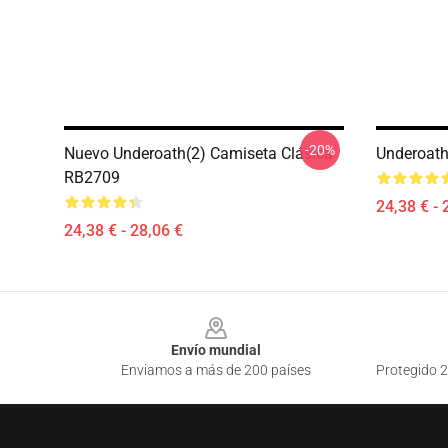
-20%
Nuevo Underoath(2) Camiseta Clásica
Underoath
RB2709
24,38 € - 
24,38 € - 28,06 €
Footer
Envío mundial
Enviamos a más de 200 países
Protegido 2