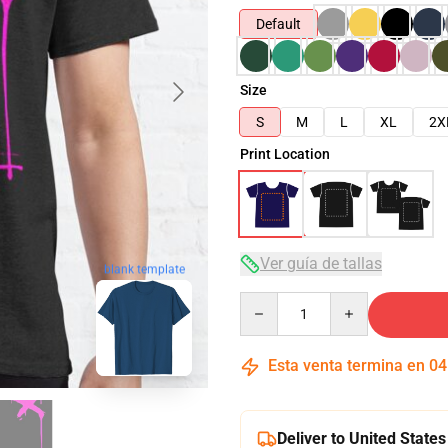
Default
Size
S
M
L
XL
2X
Print Location
Ver guía de tallas
blank template
Quantity
Esta venta termina en
04
Deliver to United States