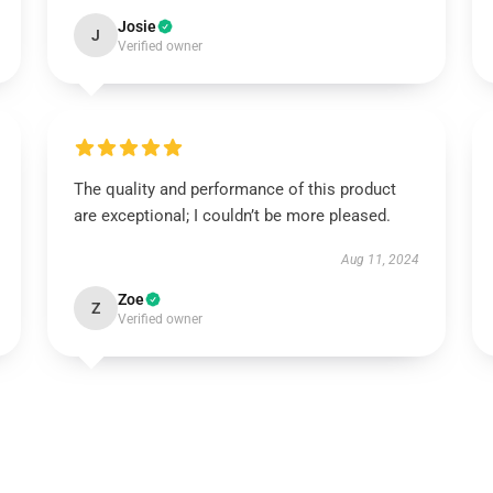
Josie
J
Verified owner
The quality and performance of this product
are exceptional; I couldn’t be more pleased.
Aug 11, 2024
Zoe
Z
Verified owner