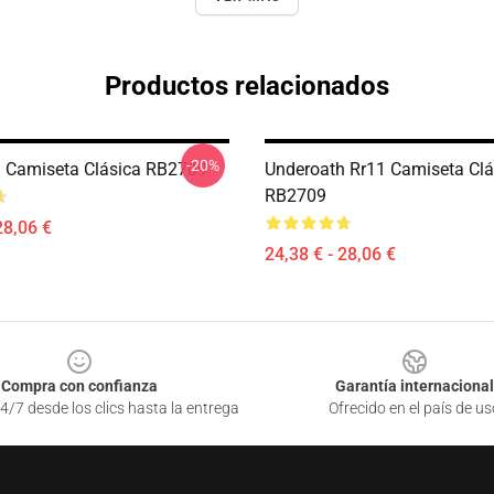
Productos relacionados
-20%
 Camiseta Clásica RB2709
Underoath Rr11 Camiseta Clá
RB2709
28,06 €
24,38 € - 28,06 €
Compra con confianza
Garantía internacional
4/7 desde los clics hasta la entrega
Ofrecido en el país de us