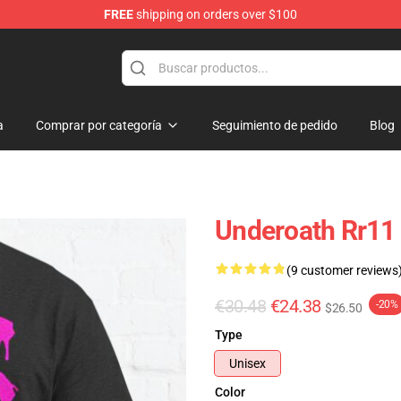
FREE
shipping on orders over $100
p
a
Comprar por categoría
Seguimiento de pedido
Blog
Underoath Rr11
(9 customer reviews
€30.48
€24.38
-20%
$26.50
Type
Unisex
Color