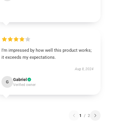
I’m impressed by how well this product works;
it exceeds my expectations.
Aug 8, 2024
Gabriel
G
Verified owner
1
/
2