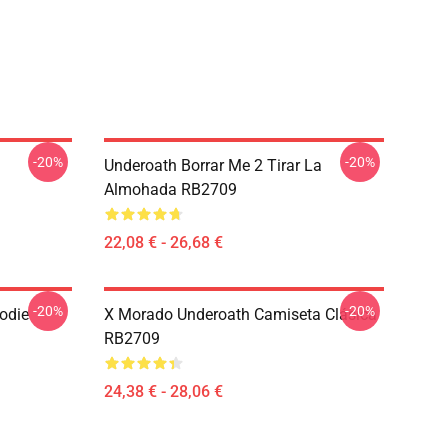
-20%
-20%
Underoath Borrar Me 2 Tirar La
Almohada RB2709
22,08 € - 26,68 €
-20%
-20%
odie
X Morado Underoath Camiseta Clásica
RB2709
24,38 € - 28,06 €