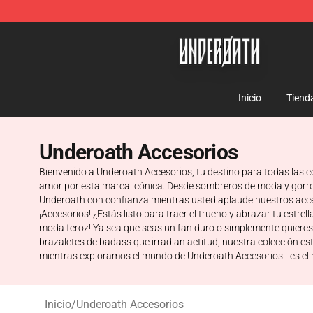
Underoath Store - Official Underoath Merchandise Sho
Inicio
Tiend
Underoath Accesorios
Bienvenido a Underoath Accesorios, tu destino para todas las c
amor por esta marca icónica. Desde sombreros de moda y gorros 
Underoath con confianza mientras usted aplaude nuestros acces
¡Accesorios! ¿Estás listo para traer el trueno y abrazar tu est
moda feroz! Ya sea que seas un fan duro o simplemente quieres a
brazaletes de badass que irradian actitud, nuestra colección est
mientras exploramos el mundo de Underoath Accesorios - es el
Inicio
/
Underoath Accesorios