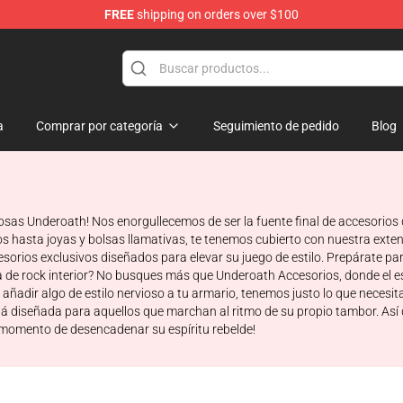
FREE
shipping on orders over $100
p
a
Comprar por categoría
Seguimiento de pedido
Blog
osas Underoath! Nos enorgullecemos de ser la fuente final de accesorios
hasta joyas y bolsas llamativas, te tenemos cubierto con nuestra extens
orios exclusivos diseñados para elevar su juego de estilo. Prepárate pa
rella de rock interior? No busques más que Underoath Accesorios, donde el
ñadir algo de estilo nervioso a tu armario, tenemos justo lo que necesita
á diseñada para aquellos que marchan al ritmo de su propio tambor. Así que
 momento de desencadenar su espíritu rebelde!