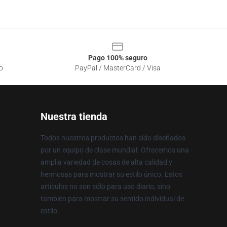
Pago 100% seguro
o
PayPal / MasterCard / Visa
Nuestra tienda
Todos nuestros productos han sido diseñados
por un equipo de clase mundial. Ofrecemos una
amplia variedad de cosas de alta calidad y
hermosas para mostrar su estilo único. Estos
artículos no son sólo para uso diario, sino
también para mostrar su sentido individual de
estilo.