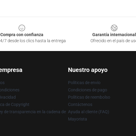
Compra con confianza
Garantía internacional
4/7 desde los clics hasta la entrega
Ofrecido en el país de us
 empresa
Nuestro apoyo
ros
Políticas de envío
ondiciones
Condiciones de pago
rivacidad
Políticas de reembolso
ica de Copyright
Contáctenos
y de transparencia en la cadena de
Ayuda al cliente (FAQ)
Mayorista