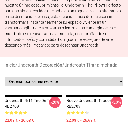
nuestro último descubrimiento - el Underoath ¡Tira Pillow! Perfecto
para las almas rebeldes que anhelan un toque de estilo alternativo
en su decoración de casa, esta creación única de una especie
transformará instantáneamente su espacio viviente en un
santuario ágil. Únete a nosotros mientras nos sumergimos en el
mundo de esta encantadora almohada, desentrañando su
intrincado diseño y comodidad sin igual que es seguro dejarte
deseando más. Prepárate para descansar Underoath!
Inicio
/
Underoath Decoración
/
Underoath Tirar almohada
Underoath Rr11 Tiro De Tubo
Nuevo Underoath Tirador
-20%
-20%
RB2709
RB2709
22,08 € - 26,68 €
22,08 € - 26,68 €