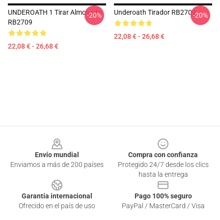
UNDEROATH 1 Tirar Almohada
Underoath Tirador RB2709
-20%
-20%
RB2709
22,08 € - 26,68 €
22,08 € - 26,68 €
Footer
Envío mundial
Compra con confianza
Enviamos a más de 200 países
Protegido 24/7 desde los clics
hasta la entrega
Garantía internacional
Pago 100% seguro
Ofrecido en el país de uso
PayPal / MasterCard / Visa