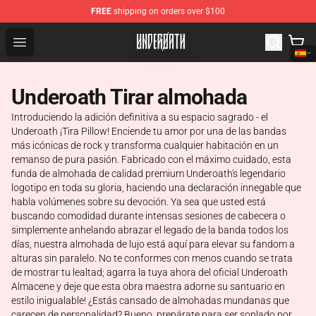
FREE
shipping on orders over $100
Underoath Store - Official Underoath Merchandise Shop
Open menu
Underoath Tirar almohada
Introduciendo la adición definitiva a su espacio sagrado - el
Underoath ¡Tira Pillow! Enciende tu amor por una de las bandas
más icónicas de rock y transforma cualquier habitación en un
remanso de pura pasión. Fabricado con el máximo cuidado, esta
funda de almohada de calidad premium Underoath's legendario
logotipo en toda su gloria, haciendo una declaración innegable que
habla volúmenes sobre su devoción. Ya sea que usted está
buscando comodidad durante intensas sesiones de cabecera o
simplemente anhelando abrazar el legado de la banda todos los
días, nuestra almohada de lujo está aquí para elevar su fandom a
alturas sin paralelo. No te conformes con menos cuando se trata
de mostrar tu lealtad; agarra la tuya ahora del oficial Underoath
Almacene y deje que esta obra maestra adorne su santuario en
estilo inigualable! ¿Estás cansado de almohadas mundanas que
carecen de personalidad? Bueno, prepárate para ser soplado por