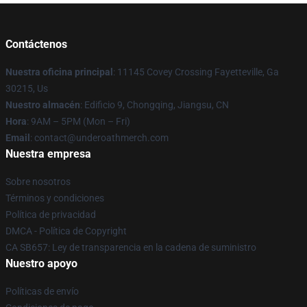
Contáctenos
Nuestra oficina principal
: 11145 Covey Crossing Fayetteville, Ga
30215, Us
Nuestro almacén
: Edificio 9, Chongqing, Jiangsu, CN
Hora
: 9AM – 5PM (Mon – Fri)
Email
: contact@underoathmerch.com
Nuestra empresa
Sobre nosotros
Términos y condiciones
Política de privacidad
DMCA - Política de Copyright
CA SB657: Ley de transparencia en la cadena de suministro
Nuestro apoyo
Políticas de envío