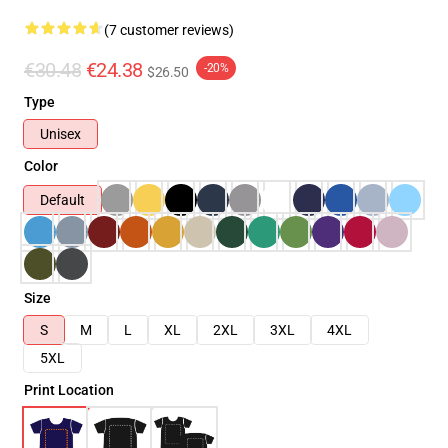
(7 customer reviews)
€30.48
€24.38
-20%
$26.50
Type
Unisex
Color
Default
Size
S
M
L
XL
2XL
3XL
4XL
5XL
Print Location