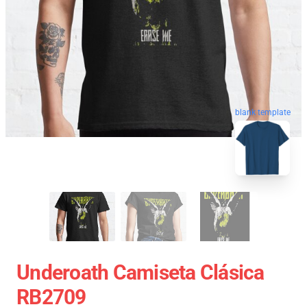
blank template
Underoath Camiseta Clásica
RB2709