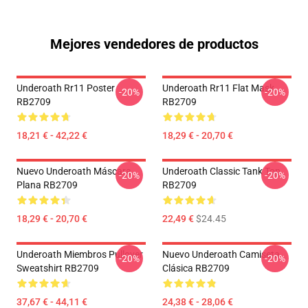
Mejores vendedores de productos
Underoath Rr11 Poster
Underoath Rr11 Flat Mask
-20%
-20%
RB2709
RB2709
18,21 € - 42,22 €
18,29 € - 20,70 €
Nuevo Underoath Máscara
Underoath Classic Tank Top
-20%
-20%
Plana RB2709
RB2709
18,29 € - 20,70 €
22,49 €
$24.45
Underoath Miembros Pullover
Nuevo Underoath Camiseta
-20%
-20%
Sweatshirt RB2709
Clásica RB2709
37,67 € - 44,11 €
24,38 € - 28,06 €