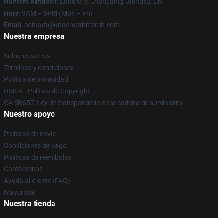
Nuestro almacén
: Edificio 9, Chongqing, Jiangsu, CN
Hora
: 9AM – 5PM (Mon – Fri)
Email
: contact@underoathmerch.com
Nuestra empresa
Sobre nosotros
Términos y condiciones
Política de privacidad
DMCA - Política de Copyright
CA SB657: Ley de transparencia en la cadena de suministro
Nuestro apoyo
Políticas de envío
Condiciones de pago
Políticas de reembolso
Contáctenos
Ayuda al cliente (FAQ)
Mayorista
Nuestra tienda