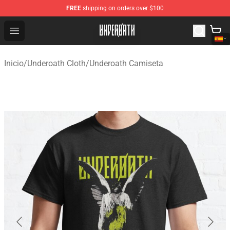
FREE
shipping on orders over $100
Underoath Store - Official Underoath Merchandise Shop
Open menu
Inicio
/
Underoath Cloth
/
Underoath Camiseta