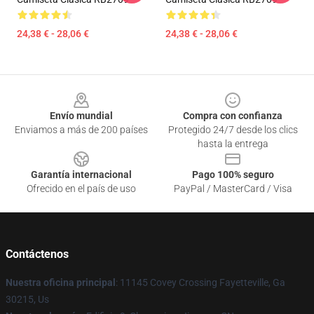
24,38 € - 28,06 €
24,38 € - 28,06 €
Footer
Envío mundial
Compra con confianza
Enviamos a más de 200 países
Protegido 24/7 desde los clics
hasta la entrega
Garantía internacional
Pago 100% seguro
Ofrecido en el país de uso
PayPal / MasterCard / Visa
Contáctenos
Nuestra oficina principal
: 11145 Covey Crossing Fayetteville, Ga
30215, Us