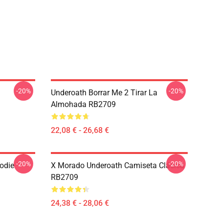
-20%
-20%
Underoath Borrar Me 2 Tirar La
Almohada RB2709
22,08 € - 26,68 €
-20%
-20%
odie
X Morado Underoath Camiseta Clásica
RB2709
24,38 € - 28,06 €