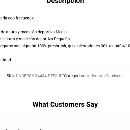
Descripción
arla con frecuencia
de altura y medición deportiva Media
de altura y medición deportiva Pequeña
 seguros son algodón 100% preshrunk, gris calentador es 90% algodón/10
ilidad
SKU
:
UNDERSK-54434-DEFAULT
Categorías
:
Underoath Camiseta
,
What Customers Say