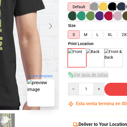
Default
Size
S
M
L
XL
2X
Print Location
Ver guía de tallas
blank template
Quantity
Esta venta termina en
00
Deliver to Your Location