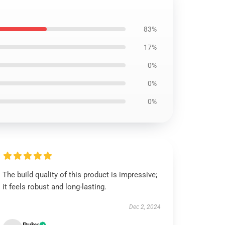
83%
17%
0%
0%
0%
The build quality of this product is impressive;
it feels robust and long-lasting.
Dec 2, 2024