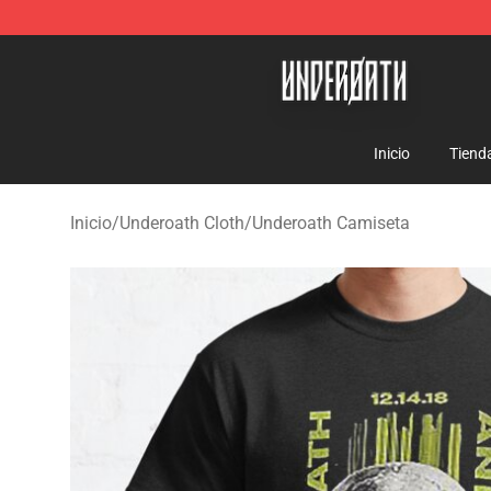
Underoath Store - Official Underoath Merchandise Sho
Inicio
Tiend
Inicio
/
Underoath Cloth
/
Underoath Camiseta