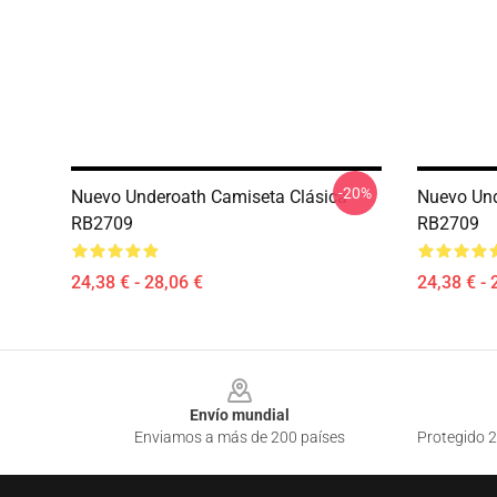
-20%
Nuevo Underoath Camiseta Clásica
Nuevo Und
RB2709
RB2709
24,38 € - 28,06 €
24,38 € - 
Footer
Envío mundial
Enviamos a más de 200 países
Protegido 2