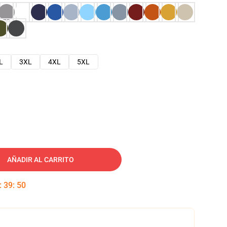
L
3XL
4XL
5XL
AÑADIR AL CARRITO
:
39
:
49