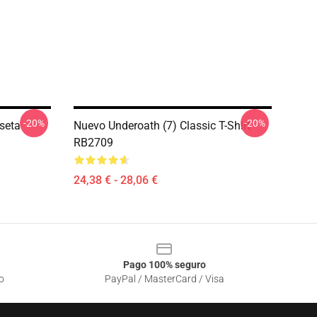
-20%
-20%
seta
Nuevo Underoath (7) Classic T-Shirt
RB2709
24,38 € - 28,06 €
Pago 100% seguro
o
PayPal / MasterCard / Visa