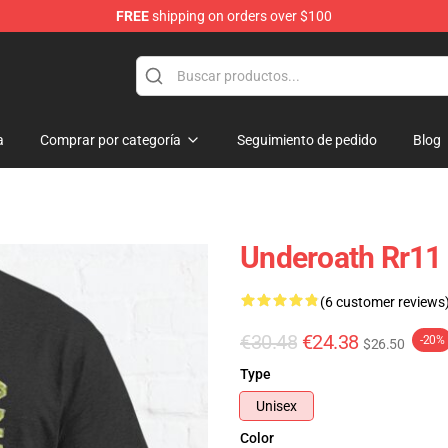
FREE
shipping on orders over $100
p
a
Comprar por categoría
Seguimiento de pedido
Blog
Underoath Rr11
(6 customer reviews
€30.48
€24.38
-20%
$26.50
Type
Unisex
Color