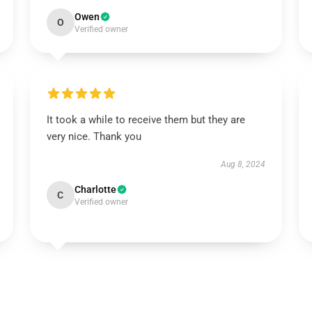
Owen
O
Verified owner
It took a while to receive them but they are
very nice. Thank you
Aug 8, 2024
Charlotte
C
Verified owner