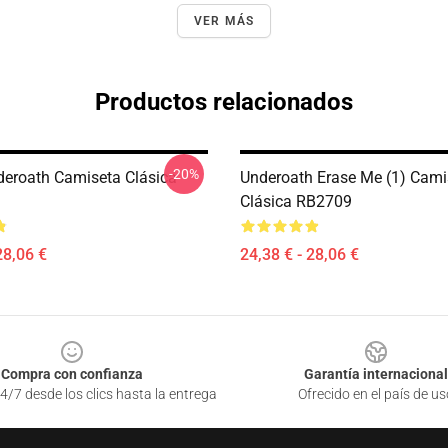
VER MÁS
Productos relacionados
-20%
eroath Camiseta Clásica
Underoath Erase Me (1) Cami
Clásica RB2709
28,06 €
24,38 € - 28,06 €
Compra con confianza
Garantía internacional
4/7 desde los clics hasta la entrega
Ofrecido en el país de us