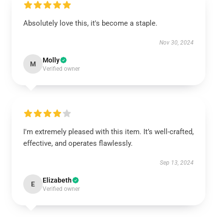
Absolutely love this, it's become a staple.
Nov 30, 2024
Molly
M
Verified owner
I'm extremely pleased with this item. It’s well-crafted,
effective, and operates flawlessly.
Sep 13, 2024
Elizabeth
E
Verified owner