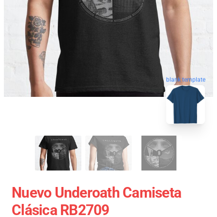
blank template
Nuevo Underoath Camiseta
Clásica RB2709