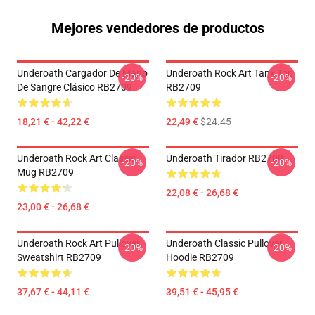
Mejores vendedores de productos
Underoath Cargador De Mano
Underoath Rock Art Tank Top
-20%
-20%
De Sangre Clásico RB2709
RB2709
18,21 € - 42,22 €
22,49 €
$24.45
Underoath Rock Art Classic
Underoath Tirador RB2709
-20%
-20%
Mug RB2709
22,08 € - 26,68 €
23,00 € - 26,68 €
Underoath Rock Art Pullover
Underoath Classic Pullover
-20%
-20%
Sweatshirt RB2709
Hoodie RB2709
37,67 € - 44,11 €
39,51 € - 45,95 €