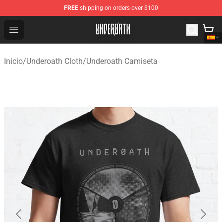
FREE
shipping on orders over $100
Underoath Store - Official Underoath Merchandise Shop
Open menu
Inicio
/
Underoath Cloth
/
Underoath Camiseta