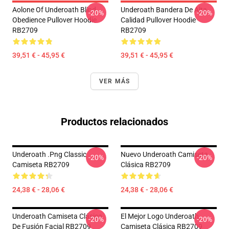
Aolone Of Underoath Blind
Underoath Bandera De Alta
-20%
-20%
Obedience Pullover Hoodie
Calidad Pullover Hoodie
RB2709
RB2709
39,51 € - 45,95 €
39,51 € - 45,95 €
VER MÁS
Productos relacionados
Underoath .png Classic
Nuevo Underoath Camiseta
-20%
-20%
Camiseta RB2709
Clásica RB2709
24,38 € - 28,06 €
24,38 € - 28,06 €
Underoath Camiseta Clásica
El Mejor Logo Underoath
-20%
-20%
De Fusión Facial RB2709
Camiseta Clásica RB2709