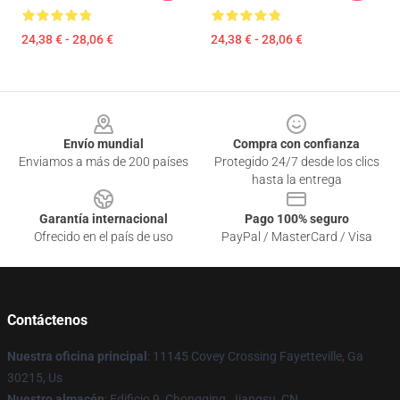
24,38 € - 28,06 €
24,38 € - 28,06 €
Footer
Envío mundial
Compra con confianza
Enviamos a más de 200 países
Protegido 24/7 desde los clics
hasta la entrega
Garantía internacional
Pago 100% seguro
Ofrecido en el país de uso
PayPal / MasterCard / Visa
Contáctenos
Nuestra oficina principal
: 11145 Covey Crossing Fayetteville, Ga
30215, Us
Nuestro almacén
: Edificio 9, Chongqing, Jiangsu, CN