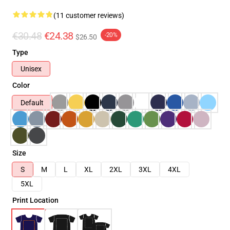
(11 customer reviews)
€30.48
€24.38
-20%
$26.50
Type
Unisex
Color
Default
Size
S
M
L
XL
2XL
3XL
4XL
5XL
Print Location