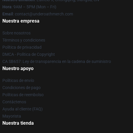
Hora
: 9AM – 5PM (Mon – Fri)
Email
: contact@underoathmerch.com
Nuestra empresa
Sobre nosotros
Términos y condiciones
Política de privacidad
DMCA - Política de Copyright
CA SB657: Ley de transparencia en la cadena de suministro
Nuestro apoyo
Políticas de envío
Condiciones de pago
Políticas de reembolso
Contáctenos
Ayuda al cliente (FAQ)
Mayorista
Nuestra tienda