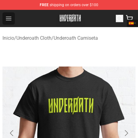
FREE
shipping on orders over $100
Underoath Store - Official Underoath Merchandise Shop
Open menu
Inicio
/
Underoath Cloth
/
Underoath Camiseta