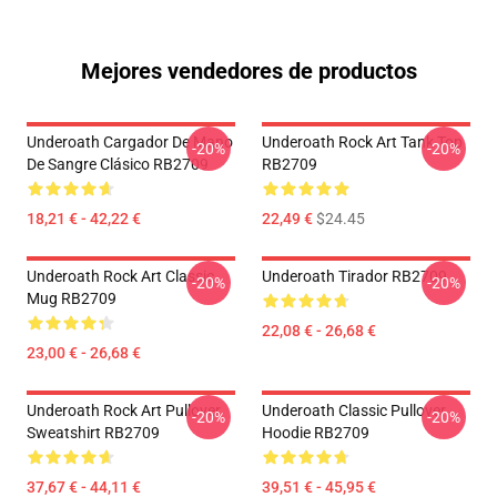
Mejores vendedores de productos
Underoath Cargador De Mano
Underoath Rock Art Tank Top
-20%
-20%
De Sangre Clásico RB2709
RB2709
18,21 € - 42,22 €
22,49 €
$24.45
Underoath Rock Art Classic
Underoath Tirador RB2709
-20%
-20%
Mug RB2709
22,08 € - 26,68 €
23,00 € - 26,68 €
Underoath Rock Art Pullover
Underoath Classic Pullover
-20%
-20%
Sweatshirt RB2709
Hoodie RB2709
37,67 € - 44,11 €
39,51 € - 45,95 €