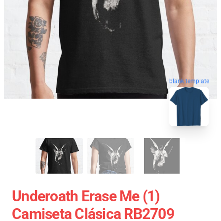
blank template
Underoath Erase Me (1)
Camiseta Clásica RB2709