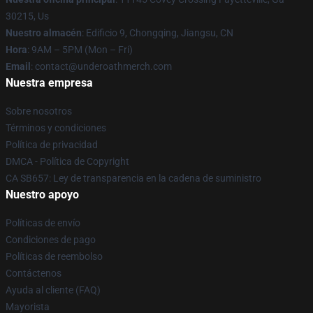
30215, Us
Nuestro almacén
: Edificio 9, Chongqing, Jiangsu, CN
Hora
: 9AM – 5PM (Mon – Fri)
Email
: contact@underoathmerch.com
Nuestra empresa
Sobre nosotros
Términos y condiciones
Política de privacidad
DMCA - Política de Copyright
CA SB657: Ley de transparencia en la cadena de suministro
Nuestro apoyo
Políticas de envío
Condiciones de pago
Políticas de reembolso
Contáctenos
Ayuda al cliente (FAQ)
Mayorista