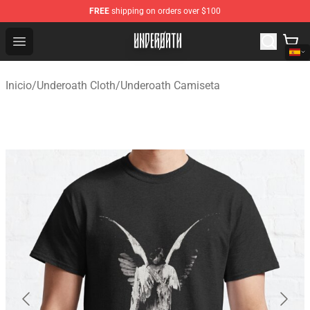
FREE
shipping on orders over $100
Underoath Store - Official Underoath Merchandise Shop
Open menu
Inicio
/
Underoath Cloth
/
Underoath Camiseta