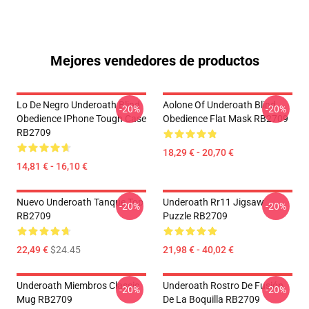
Mejores vendedores de productos
Lo De Negro Underoath Blind
Aolone Of Underoath Blind
-20%
-20%
Obedience IPhone Tough Case
Obedience Flat Mask RB2709
RB2709
18,29 € - 20,70 €
14,81 € - 16,10 €
Nuevo Underoath Tanque Top
Underoath Rr11 Jigsaw
-20%
-20%
RB2709
Puzzle RB2709
22,49 €
$24.45
21,98 € - 40,02 €
Underoath Miembros Classic
Underoath Rostro De Fusión
-20%
-20%
Mug RB2709
De La Boquilla RB2709