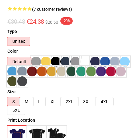
(7 customer reviews)
€30.48
€24.38
-20%
$26.50
Type
Unisex
Color
Default
Size
S
M
L
XL
2XL
3XL
4XL
5XL
Print Location