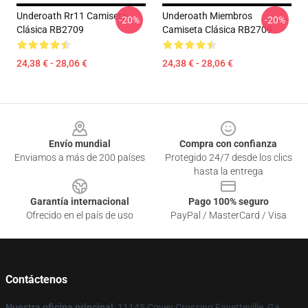
Underoath Rr11 Camiseta
Underoath Miembros
-20%
-20%
Clásica RB2709
Camiseta Clásica RB2709
24,38 € - 28,06 €
24,38 € - 28,06 €
Footer
Envío mundial
Compra con confianza
Enviamos a más de 200 países
Protegido 24/7 desde los clics
hasta la entrega
Garantía internacional
Pago 100% seguro
Ofrecido en el país de uso
PayPal / MasterCard / Visa
Contáctenos
Nuestra oficina principal
: 11145 Covey Crossing Fayetteville, Ga