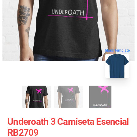
blank template
Underoath 3 Camiseta Esencial
RB2709