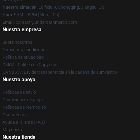
Nuestro almacén
: Edificio 9, Chongqing, Jiangsu, CN
Hora
: 9AM – 5PM (Mon – Fri)
Email
: contact@underoathmerch.com
Nuestra empresa
Sobre nosotros
Términos y condiciones
Política de privacidad
DMCA - Política de Copyright
CA SB657: Ley de transparencia en la cadena de suministro
Nuestro apoyo
Políticas de envío
Condiciones de pago
Políticas de reembolso
Contáctenos
Ayuda al cliente (FAQ)
Mayorista
Nuestra tienda