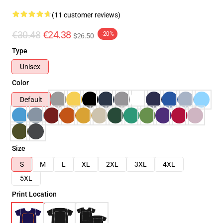
(11 customer reviews)
€30.48
€24.38
-20%
$26.50
Type
Unisex
Color
Default
Size
S
M
L
XL
2XL
3XL
4XL
5XL
Print Location