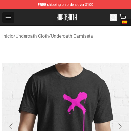
FREE
shipping on orders over $100
Underoath Store - Official Underoath Merchandise Shop
Open menu
Inicio
/
Underoath Cloth
/
Underoath Camiseta