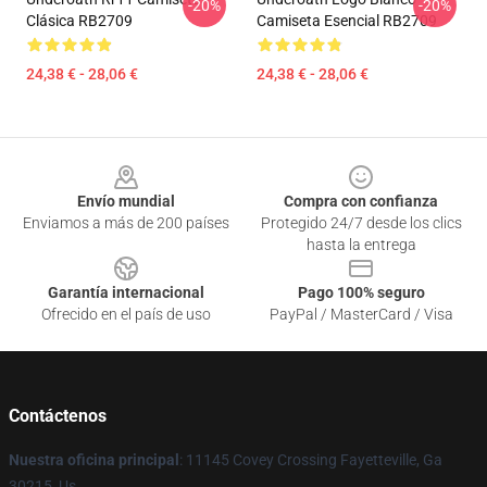
-20%
-20%
Clásica RB2709
Camiseta Esencial RB2709
24,38 € - 28,06 €
24,38 € - 28,06 €
Footer
Envío mundial
Compra con confianza
Enviamos a más de 200 países
Protegido 24/7 desde los clics
hasta la entrega
Garantía internacional
Pago 100% seguro
Ofrecido en el país de uso
PayPal / MasterCard / Visa
Contáctenos
Nuestra oficina principal
: 11145 Covey Crossing Fayetteville, Ga
30215, Us