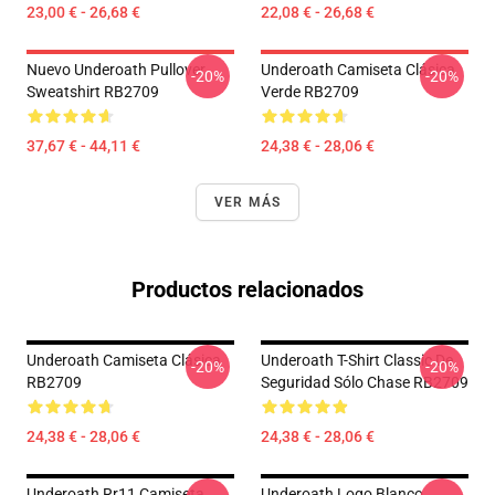
23,00 € - 26,68 €
22,08 € - 26,68 €
Nuevo Underoath Pullover
Underoath Camiseta Clásica
-20%
-20%
Sweatshirt RB2709
Verde RB2709
37,67 € - 44,11 €
24,38 € - 28,06 €
VER MÁS
Productos relacionados
Underoath Camiseta Clásica
Underoath T-Shirt Classic De
-20%
-20%
RB2709
Seguridad Sólo Chase RB2709
24,38 € - 28,06 €
24,38 € - 28,06 €
Underoath Rr11 Camiseta
Underoath Logo Blanco