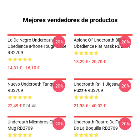
Mejores vendedores de productos
Lo De Negro Underoath Blind
Aolone Of Underoath Blind
-20%
-20%
Obedience IPhone Tough Case
Obedience Flat Mask RB2709
RB2709
18,29 € - 20,70 €
14,81 € - 16,10 €
Nuevo Underoath Tanque Top
Underoath Rr11 Jigsaw
-20%
-20%
RB2709
Puzzle RB2709
22,49 €
$24.45
21,98 € - 40,02 €
Underoath Miembros Classic
Underoath Rostro De Fusión
-20%
-20%
Mug RB2709
De La Boquilla RB2709