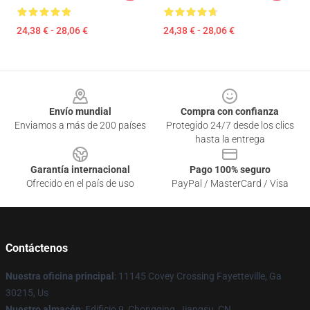
24,38 € - 28,06 €
24,38 € - 28,06 €
Footer
Envío mundial
Compra con confianza
Enviamos a más de 200 países
Protegido 24/7 desde los clics
hasta la entrega
Garantía internacional
Pago 100% seguro
Ofrecido en el país de uso
PayPal / MasterCard / Visa
Contáctenos
Nuestra oficina principal
: 11145 Covey Crossing Fayetteville, Ga
30215, Us
Nuestro almacén
: Edificio 9, Chongqing, Jiangsu, CN