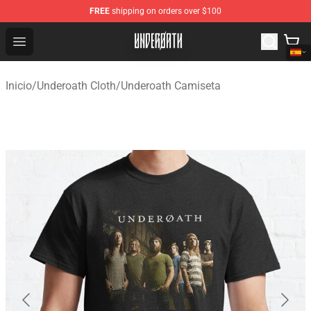
FREE
shipping on orders over $100
Underoath Store - Official Underoath Merchandise Shop
Open menu
Inicio
/
Underoath Cloth
/
Underoath Camiseta