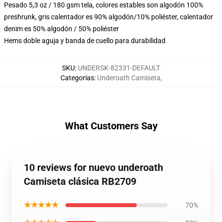
Pesado 5,3 oz / 180 gsm tela, colores estables son algodón 100%
preshrunk, gris calentador es 90% algodón/10% poliéster, calentador
denim es 50% algodón / 50% poliéster
Hems doble aguja y banda de cuello para durabilidad
SKU
:
UNDERSK-82331-DEFAULT
Categorías
:
Underoath Camiseta
,
What Customers Say
10 reviews for nuevo underoath
Camiseta clásica RB2709
★★★★★
70%