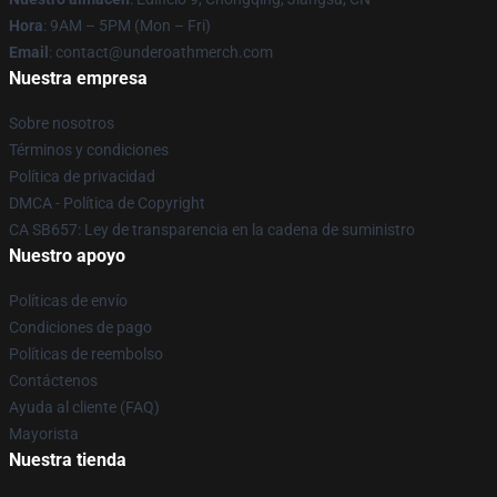
Hora
: 9AM – 5PM (Mon – Fri)
Email
: contact@underoathmerch.com
Nuestra empresa
Sobre nosotros
Términos y condiciones
Política de privacidad
DMCA - Política de Copyright
CA SB657: Ley de transparencia en la cadena de suministro
Nuestro apoyo
Políticas de envío
Condiciones de pago
Políticas de reembolso
Contáctenos
Ayuda al cliente (FAQ)
Mayorista
Nuestra tienda