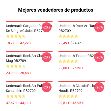
Mejores vendedores de productos
Underoath Cargador De Mano
Underoath Rock Art Tank Top
-20%
-20%
De Sangre Clásico RB2709
RB2709
18,21 € - 42,22 €
22,49 €
$24.45
Underoath Rock Art Classic
Underoath Tirador RB2709
-20%
-20%
Mug RB2709
22,08 € - 26,68 €
23,00 € - 26,68 €
Underoath Rock Art Pullover
Underoath Classic Pullover
-20%
-20%
Sweatshirt RB2709
Hoodie RB2709
37,67 € - 44,11 €
39,51 € - 45,95 €