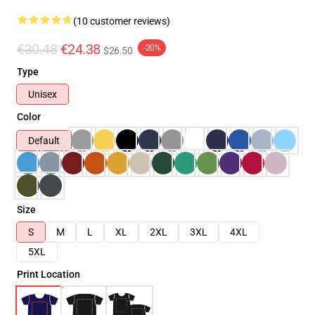
(10 customer reviews)
€30.48
€24.38
-20%
$26.50
Type
Unisex
Color
Default
Size
S
M
L
XL
2XL
3XL
4XL
5XL
Print Location