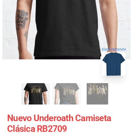
blank template
Nuevo Underoath Camiseta
Clásica RB2709