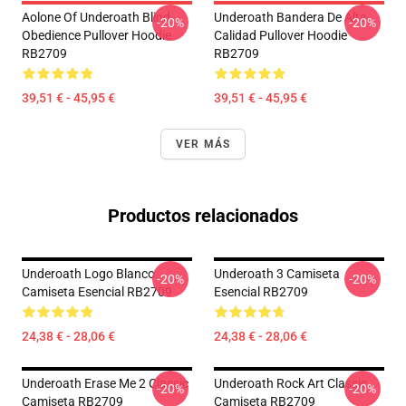
Aolone Of Underoath Blind
Underoath Bandera De Alta
-20%
-20%
Obedience Pullover Hoodie
Calidad Pullover Hoodie
RB2709
RB2709
39,51 € - 45,95 €
39,51 € - 45,95 €
VER MÁS
Productos relacionados
Underoath Logo Blanco
Underoath 3 Camiseta
-20%
-20%
Camiseta Esencial RB2709
Esencial RB2709
24,38 € - 28,06 €
24,38 € - 28,06 €
Underoath Erase Me 2 Classic
Underoath Rock Art Classic
-20%
-20%
Camiseta RB2709
Camiseta RB2709