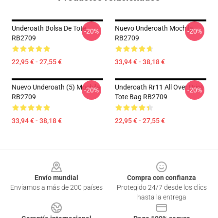
Underoath Bolsa De Tote
Nuevo Underoath Mochila
-20%
-20%
RB2709
RB2709
22,95 € - 27,55 €
33,94 € - 38,18 €
Nuevo Underoath (5) Mochila
Underoath Rr11 All Over Print
-20%
-20%
RB2709
Tote Bag RB2709
33,94 € - 38,18 €
22,95 € - 27,55 €
Footer
Envío mundial
Compra con confianza
Enviamos a más de 200 países
Protegido 24/7 desde los clics
hasta la entrega