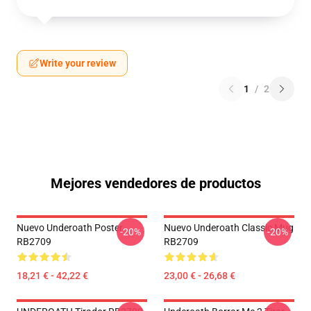
Write your review
1
/
2
Mejores vendedores de productos
Nuevo Underoath Poster
Nuevo Underoath Classic Mug
-20%
-20%
RB2709
RB2709
18,21 € - 42,22 €
23,00 € - 26,68 €