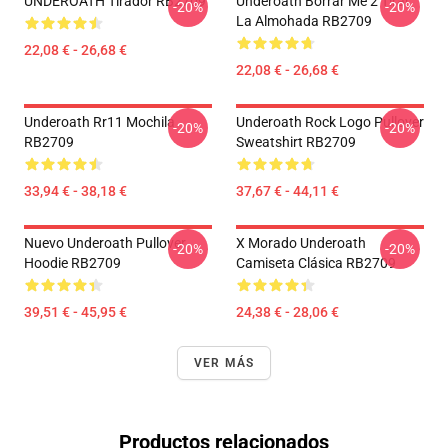
UNDEROATH Tirador RB2709
Underoath Borrar Me 2 Tirar
-20%
-20%
La Almohada RB2709
22,08 € - 26,68 €
22,08 € - 26,68 €
Underoath Rr11 Mochila
Underoath Rock Logo Pullover
-20%
-20%
RB2709
Sweatshirt RB2709
33,94 € - 38,18 €
37,67 € - 44,11 €
Nuevo Underoath Pullover
X Morado Underoath
-20%
-20%
Hoodie RB2709
Camiseta Clásica RB2709
39,51 € - 45,95 €
24,38 € - 28,06 €
VER MÁS
Productos relacionados