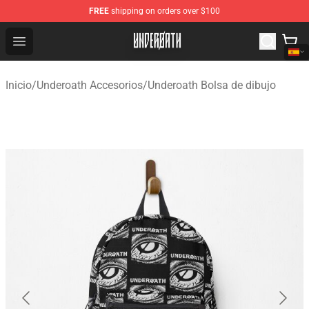
FREE
shipping on orders over $100
Underoath Store - Official Underoath Merchandise Shop
Open menu
Inicio
/
Underoath Accesorios
/
Underoath Bolsa de dibujo