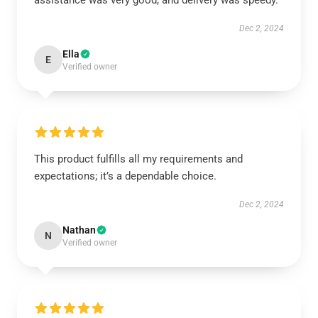
assistance was very good, and delivery was speedy.
Dec 2, 2024
Ella
E
Verified owner
This product fulfills all my requirements and
expectations; it’s a dependable choice.
Dec 2, 2024
Nathan
N
Verified owner