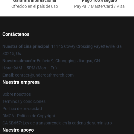
Garantía internacional
Pago 100% seguro
Ofrecido en el país de uso
PayPal / MasterCard / Visa
Contáctenos
Nuestra oficina principal
: 11145 Covey Crossing Fayetteville, Ga
30215, Us
Nuestro almacén
: Edificio 9, Chongqing, Jiangsu, CN
Hora
: 9AM – 5PM (Mon – Fri)
Email
: contact@underoathmerch.com
Nuestra empresa
Sobre nosotros
Términos y condiciones
Política de privacidad
DMCA - Política de Copyright
CA SB657: Ley de transparencia en la cadena de suministro
Nuestro apoyo