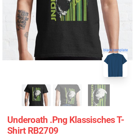
blank template
Underoath .png Klassisches T-
Shirt RB2709