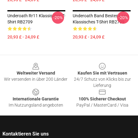
Underoath Rr11 Klassisches T-
Underoath Band Bestes Logo
-20%
-20%
Shirt RB2709
Klassisches T-Shirt RB2709
20,93 £ - 24,09 £
20,93 £ - 24,09 £
Footer
Weltweiter Versand
Kaufen Sie mit Vertrauen
Wir versenden in über 200 Länder
24/7 Schutz von Klicks bis zur
Lieferung
Internationale Garantie
100% Sicherer Checkout
Im Nutzungsland angeboten
PayPal / MasterCard / Visa
Kontaktieren Sie uns