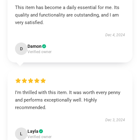
This item has become a daily essential for me. Its
quality and functionality are outstanding, and I am
very satisfied.
Dec 4, 2024
Damon
D
Verified owner
I’m thrilled with this item. It was worth every penny
and performs exceptionally well. Highly
recommended.
Dec 3, 2024
Layla
L
Verified owner