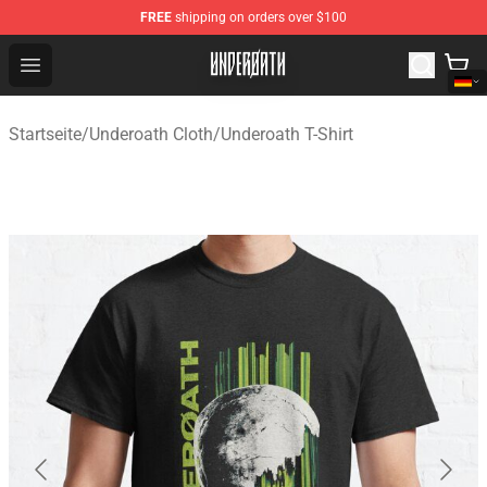
FREE
shipping on orders over $100
Underoath Store - Official Underoath Merchandise Shop
Open menu
Startseite
/
Underoath Cloth
/
Underoath T-Shirt