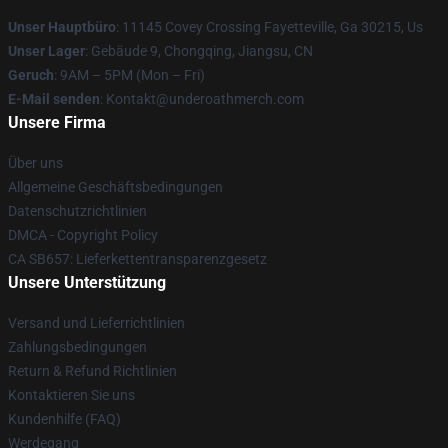
Unser Hauptbüro
: 11145 Covey Crossing Fayetteville, Ga 30215, Us
Unser Lager
: Gebäude 9, Chongqing, Jiangsu, CN
Geruch
: 9AM – 5PM (Mon – Fri)
E-Mail senden
: Kontakt@underoathmerch.com
Unsere Firma
Über uns
Allgemeine Geschäftsbedingungen
Datenschutzrichtlinien
DMCA - Copyright Policy
CA SB657: Lieferkettentransparenzgesetz
Unsere Unterstützung
Versand und Lieferrichtlinien
Zahlungsbedingungen
Return & Refund Richtlinien
Kontaktieren Sie uns
Kundenhilfe (FAQ)
Werdegang