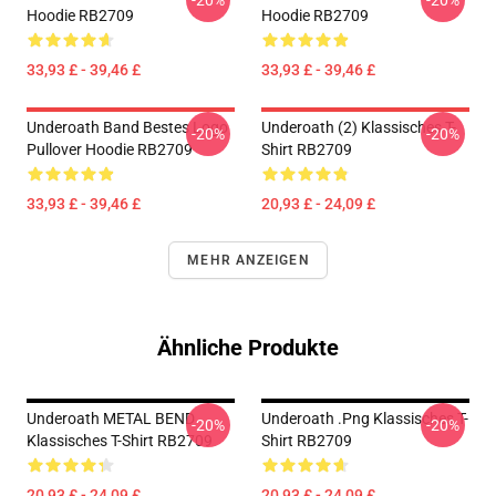
-20%
-20%
Hoodie RB2709
Hoodie RB2709
33,93 £ - 39,46 £
33,93 £ - 39,46 £
Underoath Band Bestes Logo
Underoath (2) Klassisches T-
-20%
-20%
Pullover Hoodie RB2709
Shirt RB2709
33,93 £ - 39,46 £
20,93 £ - 24,09 £
MEHR ANZEIGEN
Ähnliche Produkte
Underoath METAL BEND
Underoath .png Klassisches T-
-20%
-20%
Klassisches T-Shirt RB2709
Shirt RB2709
20,93 £ - 24,09 £
20,93 £ - 24,09 £