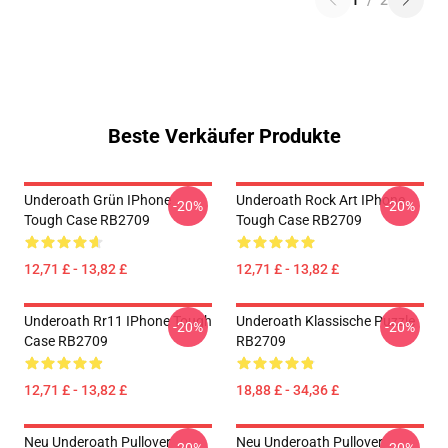
1
/
2
Beste Verkäufer Produkte
Underoath Grün IPhone
Underoath Rock Art IPhone
-20%
-20%
Tough Case RB2709
Tough Case RB2709
12,71 £ - 13,82 £
12,71 £ - 13,82 £
Underoath Rr11 IPhone Tough
Underoath Klassische Puzzle
-20%
-20%
Case RB2709
RB2709
12,71 £ - 13,82 £
18,88 £ - 34,36 £
Neu Underoath Pullover
Neu Underoath Pullover