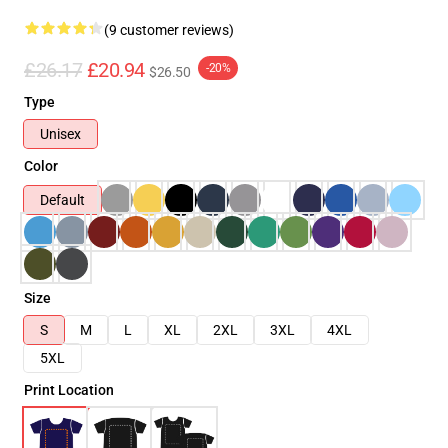
(9 customer reviews)
£26.17
£20.94
-20%
$26.50
Type
Unisex
Color
Default
Size
S
M
L
XL
2XL
3XL
4XL
5XL
Print Location