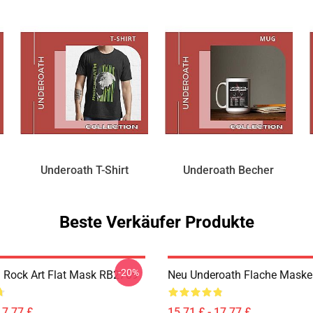
Underoath T-Shirt
Underoath Becher
Beste Verkäufer Produkte
-20%
 Rock Art Flat Mask RB2709
Neu Underoath Flache Mask
17,77 £
15,71 £ - 17,77 £