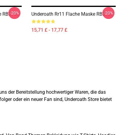
-20%
-20%
e RB2709
Underoath Rr11 Flache Maske RB2709
15,71 £ - 17,77 £
ns der Bereitstellung hochwertiger Waren, die das
folger oder ein neuer Fan sind, Underoath Store bietet