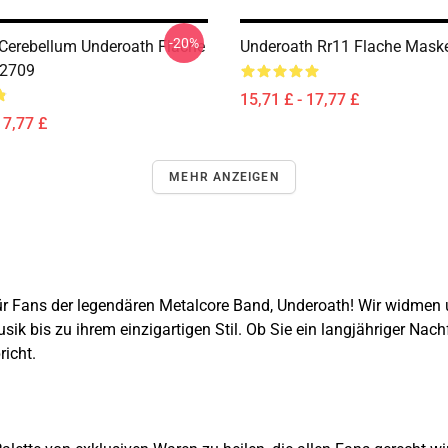
-20%
 Cerebellum Underoath Flache
Underoath Rr11 Flache Mask
2709
15,71 £ - 17,77 £
17,77 £
MEHR ANZEIGEN
ür Fans der legendären Metalcore Band, Underoath! Wir widmen u
ik bis zu ihrem einzigartigen Stil. Ob Sie ein langjähriger Nach
richt.