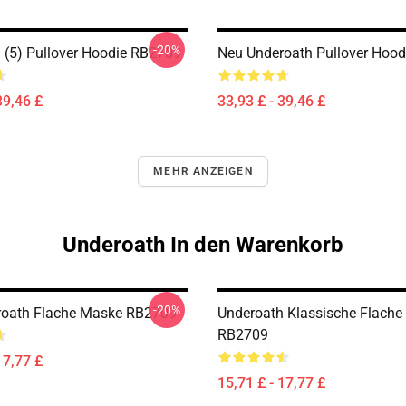
-20%
 (5) Pullover Hoodie RB2709
Neu Underoath Pullover Hoo
39,46 £
33,93 £ - 39,46 £
MEHR ANZEIGEN
Underoath In den Warenkorb
-20%
roath Flache Maske RB2709
Underoath Klassische Flach
RB2709
17,77 £
15,71 £ - 17,77 £