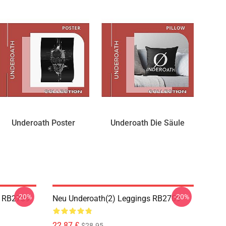
Underoath Poster
Underoath Die Säule
-20%
-20%
e RB2709
Neu Underoath(2) Leggings RB2709
22,87 £
$28.95