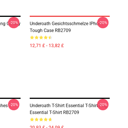
-20%
-20%
ng Galaxy
Underoath Gesichtsschmelze IPhone
Tough Case RB2709
12,71 £ - 13,82 £
-20%
-20%
hes T-
Underoath T-Shirt Essential T-Shirt.png
Essential T-Shirt RB2709
20,93 £ - 24,09 £