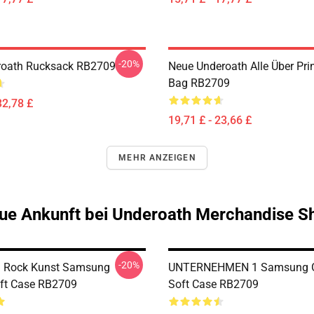
-20%
roath Rucksack RB2709
Neue Underoath Alle Über Prin
Bag RB2709
32,78 £
19,71 £ - 23,66 £
MEHR ANZEIGEN
ue Ankunft bei Underoath Merchandise S
-20%
h Rock Kunst Samsung
UNTERNEHMEN 1 Samsung G
ft Case RB2709
Soft Case RB2709