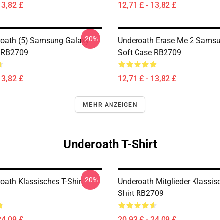
13,82 £
12,71 £ - 13,82 £
-20%
oath (5) Samsung Galaxy
Underoath Erase Me 2 Samsu
e RB2709
Soft Case RB2709
13,82 £
12,71 £ - 13,82 £
MEHR ANZEIGEN
Underoath T-Shirt
-20%
oath Klassisches T-Shirt
Underoath Mitglieder Klassisc
Shirt RB2709
24,09 £
20,93 £ - 24,09 £