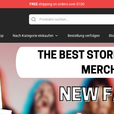
FREE
shipping on orders over $100
p
op
Nach Kategorie einkaufen
Bestellung verfolgen
Bl