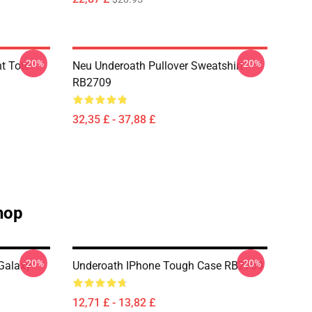
-20%
-20%
t Tote
Neu Underoath Pullover Sweatshirt
RB2709
32,35 £ - 37,88 £
hop
-20%
-20%
alaxy
Underoath IPhone Tough Case RB2709
12,71 £ - 13,82 £