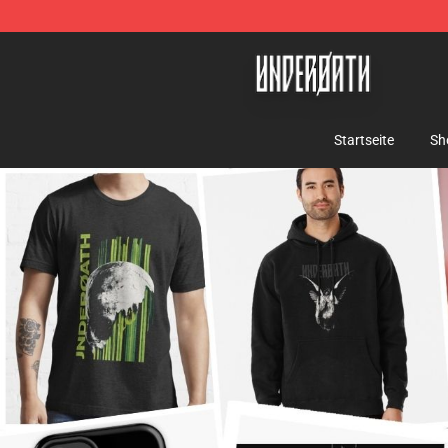
Underoath Store - Official Underoath Merchandise Sho
Startseite
Sh