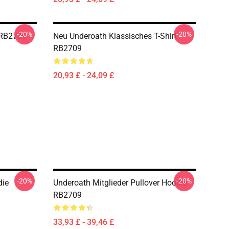
-20%
-20%
 RB2709
Neu Underoath Klassisches T-Shirt
RB2709
20,93 £ - 24,09 £
-20%
-20%
die
Underoath Mitglieder Pullover Hoodie
RB2709
33,93 £ - 39,46 £