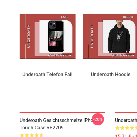
Underoath Telefon Fall
Underoath Hoodie
-20%
Underoath Gesichtsschmelze IPhone
Underoath
Tough Case RB2709
15,71 £ - 