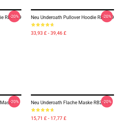
-20%
-20%
die RB2709
Neu Underoath Pullover Hoodie RB2709
33,93 £ - 39,46 £
-20%
-20%
e Maske
Neu Underoath Flache Maske RB2709
15,71 £ - 17,77 £