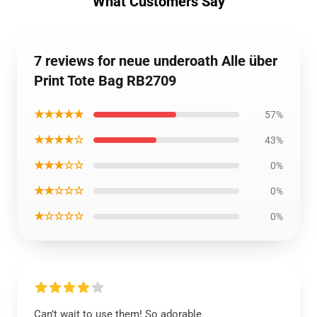
What Customers Say
7 reviews for neue underoath Alle über
Print Tote Bag RB2709
★★★★★
57%
★★★★☆
43%
★★★☆☆
0%
★★☆☆☆
0%
★☆☆☆☆
0%
Can’t wait to use them! So adorable