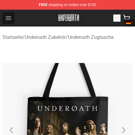
FREE
shipping on orders over $100
Underoath Store - Official Underoath Merchandise Shop
Open menu
Startseite
/
Underoath Zubehör
/
Underoath Zugtasche