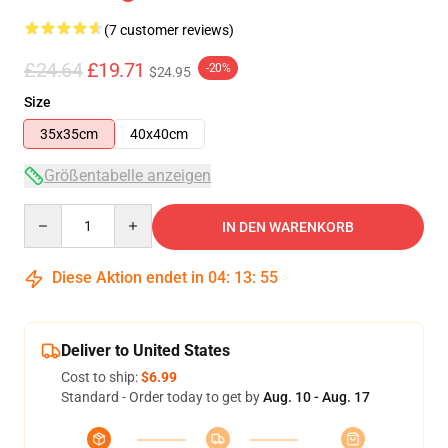
(7 customer reviews)
£24.64
£19.71
-20%
$24.95
Size
35x35cm
40x40cm
Größentabelle anzeigen
Quantity
IN DEN WARENKORB
Diese Aktion endet in
04
:
13
:
54
Deliver to United States
Cost to ship:
$6.99
Standard - Order today to get by
Aug. 10 - Aug. 17