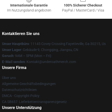
Internationale Garantie
100% Sicherer Checkout
Im Nutzungsland angeboten
PayPal / MasterCard / Visa
Kontaktieren Sie uns
Unser Hauptbüro
: 11145 Covey Crossing Fayetteville, Ga 30215, Us
Unser Lager
: Gebäude 9, Chongqing, Jiangsu, CN
Geruch
: 9AM – 5PM (Mon – Fri)
E-Mail senden
: Kontakt@underoathmerch.com
Unsere Firma
Über uns
Allgemeine Geschäftsbedingungen
Datenschutzrichtlinien
DMCA - Copyright Policy
CA SB657: Lieferkettentransparenzgesetz
Unsere Unterstützung