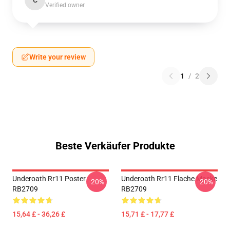
C
Verified owner
Write your review
1
/
2
Beste Verkäufer Produkte
Underoath Rr11 Poster
Underoath Rr11 Flache Maske
-20%
-20%
RB2709
RB2709
15,64 £ - 36,26 £
15,71 £ - 17,77 £