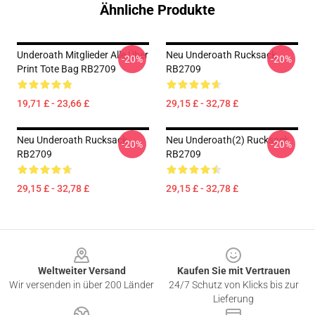
Ähnliche Produkte
Underoath Mitglieder Alle Über
Neu Underoath Rucksack
-20%
-20%
Print Tote Bag RB2709
RB2709
19,71 £ - 23,66 £
29,15 £ - 32,78 £
Neu Underoath Rucksack
Neu Underoath(2) Rucksack
-20%
-20%
RB2709
RB2709
29,15 £ - 32,78 £
29,15 £ - 32,78 £
Footer
Weltweiter Versand
Kaufen Sie mit Vertrauen
Wir versenden in über 200 Länder
24/7 Schutz von Klicks bis zur
Lieferung