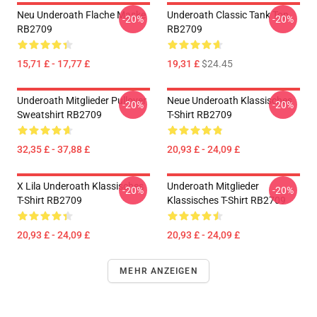
Neu Underoath Flache Maske
Underoath Classic Tank Top
-20%
-20%
RB2709
RB2709
15,71 £ - 17,77 £
19,31 £
$24.45
Underoath Mitglieder Pullover
Neue Underoath Klassisches
-20%
-20%
Sweatshirt RB2709
T-Shirt RB2709
32,35 £ - 37,88 £
20,93 £ - 24,09 £
X Lila Underoath Klassisches
Underoath Mitglieder
-20%
-20%
T-Shirt RB2709
Klassisches T-Shirt RB2709
20,93 £ - 24,09 £
20,93 £ - 24,09 £
MEHR ANZEIGEN