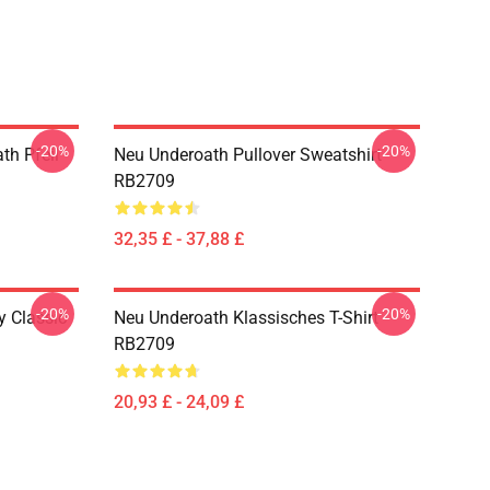
-20%
-20%
th Pfeil
Neu Underoath Pullover Sweatshirt
RB2709
32,35 £ - 37,88 £
-20%
-20%
y Classic
Neu Underoath Klassisches T-Shirt
RB2709
20,93 £ - 24,09 £