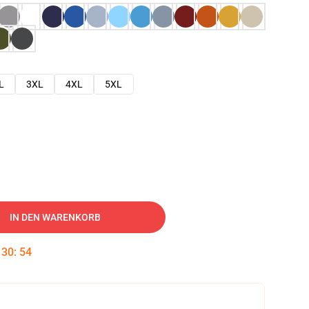
L
3XL
4XL
5XL
IN DEN WARENKORB
:
30
:
53