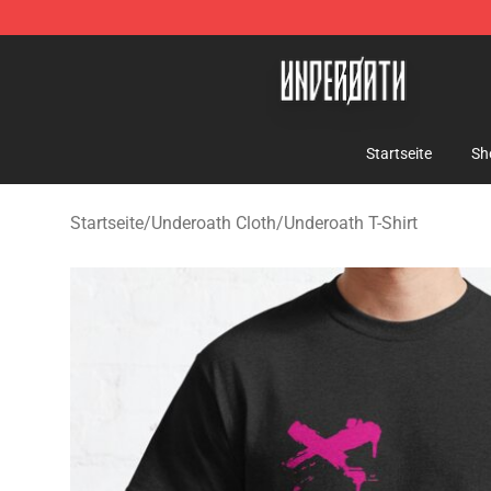
Underoath Store - Official Underoath Merchandise Sho
Startseite
Sh
Startseite
/
Underoath Cloth
/
Underoath T-Shirt