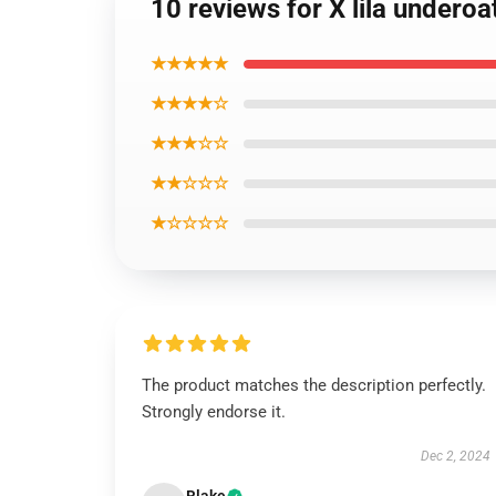
10 reviews for X lila undero
★★★★★
★★★★☆
★★★☆☆
★★☆☆☆
★☆☆☆☆
The product matches the description perfectly.
Strongly endorse it.
Dec 2, 2024