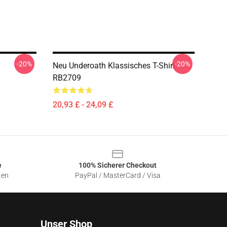
-20%
-20%
Neu Underoath Klassisches T-Shirt
RB2709
20,93 £ - 24,09 £
e
100% Sicherer Checkout
ten
PayPal / MasterCard / Visa
Unser Shop