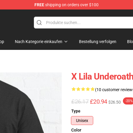
FREE
shipping on orders over $100
p
op
Nach Kategorie einkaufen
Bestellung verfolgen
Bl
X Lila Underoat
(10 customer review
£26.17
£20.94
-20%
$26.50
Type
Unisex
Color