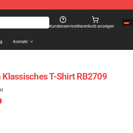
Kundenservice
Warenkorb anzeigen
og
Kontakt
h Klassisches T-Shirt RB2709
s)