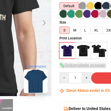
Default
Size
S
M
L
XL
2X
Print Location
Größentabelle anzeigen
blank template
Quantity
Diese Aktion endet in
03
Deliver to United States