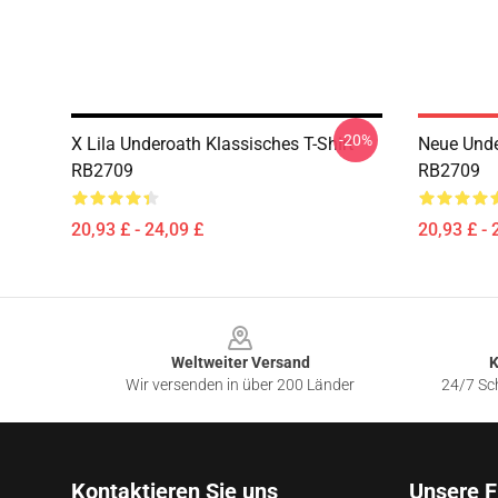
-20%
X Lila Underoath Klassisches T-Shirt
Neue Unde
RB2709
RB2709
20,93 £ - 24,09 £
20,93 £ - 
Footer
Weltweiter Versand
K
Wir versenden in über 200 Länder
24/7 Sch
Kontaktieren Sie uns
Unsere F