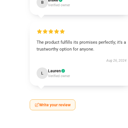
Blake
B
Verified owner
The product fulfills its promises perfectly; it's a
trustworthy option for anyone.
Aug 26, 2024
Lauren
L
Verified owner
Write your review