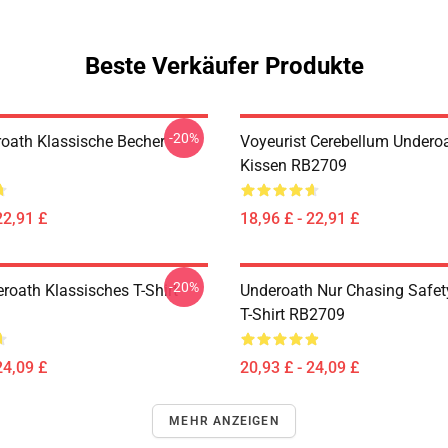
Beste Verkäufer Produkte
-20%
oath Klassische Becher
Voyeurist Cerebellum Underoa
Kissen RB2709
22,91 £
18,96 £ - 22,91 £
-20%
roath Klassisches T-Shirt
Underoath Nur Chasing Safet
T-Shirt RB2709
24,09 £
20,93 £ - 24,09 £
MEHR ANZEIGEN