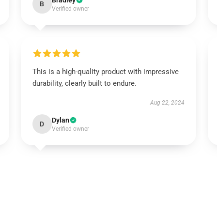
Bradley
B
Verified owner
This is a high-quality product with impressive
durability, clearly built to endure.
Aug 22, 2024
Dylan
D
Verified owner