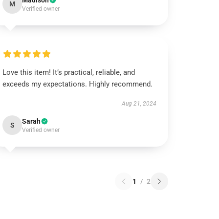
Madison
M
Verified owner
Love this item! It’s practical, reliable, and
exceeds my expectations. Highly recommend.
Aug 21, 2024
Sarah
S
Verified owner
1
/
2