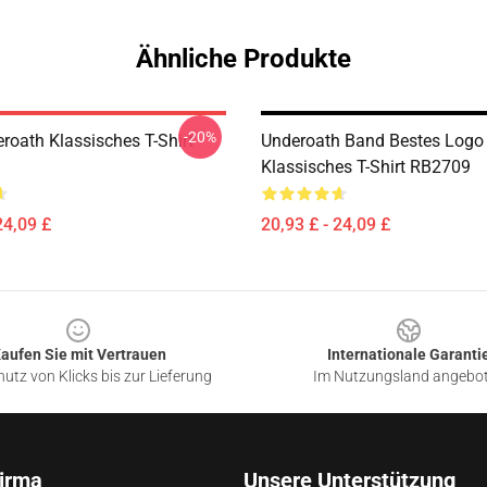
Ähnliche Produkte
-20%
roath Klassisches T-Shirt
Underoath Band Bestes Logo
Klassisches T-Shirt RB2709
24,09 £
20,93 £ - 24,09 £
aufen Sie mit Vertrauen
Internationale Garanti
utz von Klicks bis zur Lieferung
Im Nutzungsland angebo
irma
Unsere Unterstützung