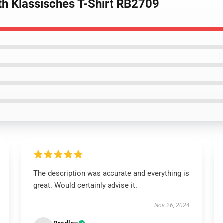
ath Klassisches T-Shirt RB2709
The description was accurate and everything is
great. Would certainly advise it.
Nov 26, 2024