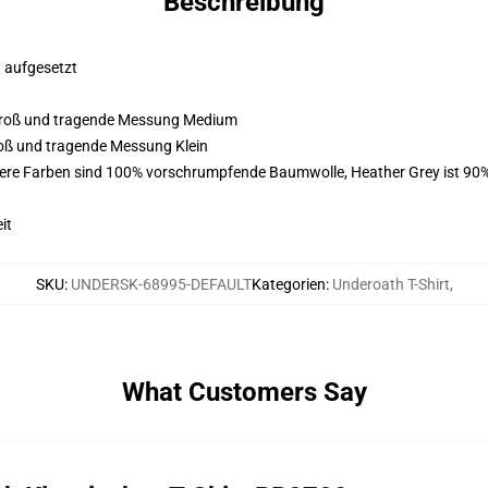
Beschreibung
g aufgesetzt
m groß und tragende Messung Medium
groß und tragende Messung Klein
here Farben sind 100% vorschrumpfende Baumwolle, Heather Grey ist 90
it
SKU
:
UNDERSK-68995-DEFAULT
Kategorien
:
Underoath T-Shirt
,
What Customers Say