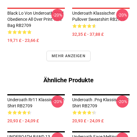
Black Lo Von Underoath Blind
Underoath Klassischer
-20%
-20%
Obedience All Over Print Tote
Pullover Sweatshirt RB2709
Bag RB2709
32,35 £ - 37,88 £
19,71 £ - 23,66 £
MEHR ANZEIGEN
Ähnliche Produkte
Underoath Rr11 Klassisches T-
Underoath .png Klassisches T-
-20%
-20%
Shirt RB2709
Shirt RB2709
20,93 £ - 24,09 £
20,93 £ - 24,09 £
UNDEROATH BAND 13
Underoath Face Melting