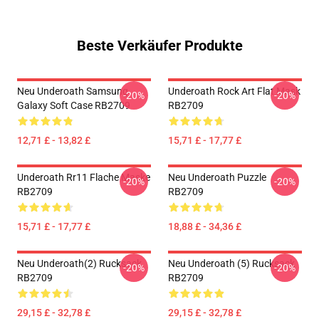
Beste Verkäufer Produkte
Neu Underoath Samsung
Underoath Rock Art Flat Mask
-20%
-20%
Galaxy Soft Case RB2709
RB2709
12,71 £ - 13,82 £
15,71 £ - 17,77 £
Underoath Rr11 Flache Maske
Neu Underoath Puzzle
-20%
-20%
RB2709
RB2709
15,71 £ - 17,77 £
18,88 £ - 34,36 £
Neu Underoath(2) Rucksack
Neu Underoath (5) Rucksack
-20%
-20%
RB2709
RB2709
29,15 £ - 32,78 £
29,15 £ - 32,78 £