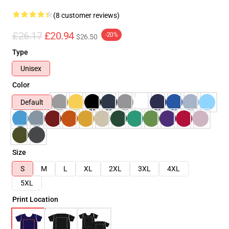
(8 customer reviews)
£26.17
£20.94
-20%
$26.50
Type
Unisex
Color
Default
Size
S
M
L
XL
2XL
3XL
4XL
5XL
Print Location