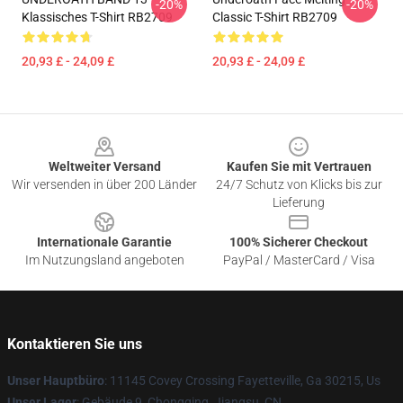
-20%
-20%
Klassisches T-Shirt RB2709
Classic T-Shirt RB2709
20,93 £ - 24,09 £
20,93 £ - 24,09 £
Footer
Weltweiter Versand
Kaufen Sie mit Vertrauen
Wir versenden in über 200 Länder
24/7 Schutz von Klicks bis zur
Lieferung
Internationale Garantie
100% Sicherer Checkout
Im Nutzungsland angeboten
PayPal / MasterCard / Visa
Kontaktieren Sie uns
Unser Hauptbüro
: 11145 Covey Crossing Fayetteville, Ga 30215, Us
Unser Lager
: Gebäude 9, Chongqing, Jiangsu, CN