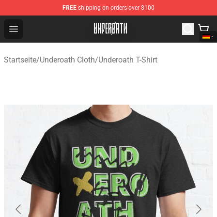
FREE
shipping on orders over $100
Underoath Store - Official Underoath Merchandise Shop
Open menu
Startseite
/
Underoath Cloth
/
Underoath T-Shirt