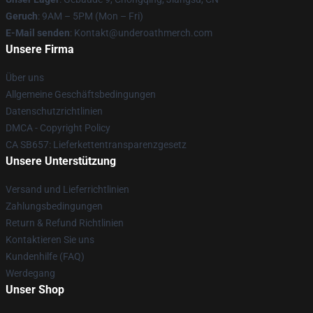
Geruch
: 9AM – 5PM (Mon – Fri)
E-Mail senden
: Kontakt@underoathmerch.com
Unsere Firma
Über uns
Allgemeine Geschäftsbedingungen
Datenschutzrichtlinien
DMCA - Copyright Policy
CA SB657: Lieferkettentransparenzgesetz
Unsere Unterstützung
Versand und Lieferrichtlinien
Zahlungsbedingungen
Return & Refund Richtlinien
Kontaktieren Sie uns
Kundenhilfe (FAQ)
Werdegang
Unser Shop