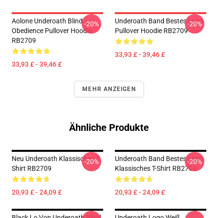
Aolone Underoath Blind
Underoath Band Bestes Logo
-20%
-20%
Obedience Pullover Hoodie
Pullover Hoodie RB2709
RB2709
33,93 £ - 39,46 £
33,93 £ - 39,46 £
MEHR ANZEIGEN
Ähnliche Produkte
Neu Underoath Klassisches T-
Underoath Band Bestes Logo
-20%
-20%
Shirt RB2709
Klassisches T-Shirt RB2709
20,93 £ - 24,09 £
20,93 £ - 24,09 £
Black Lo Von Underoath Blind
Underoath Logo Weiß