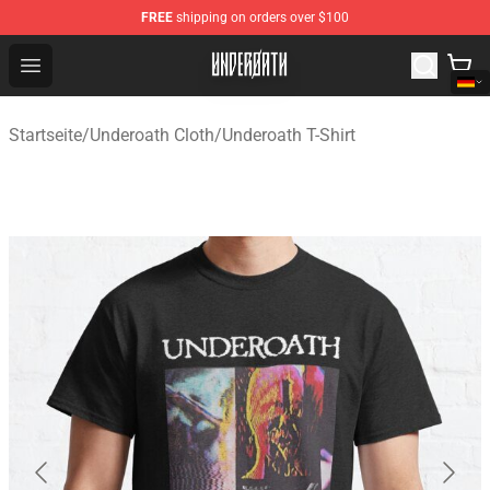
FREE
shipping on orders over $100
Underoath Store - Official Underoath Merchandise Shop
Open menu
Startseite
/
Underoath Cloth
/
Underoath T-Shirt