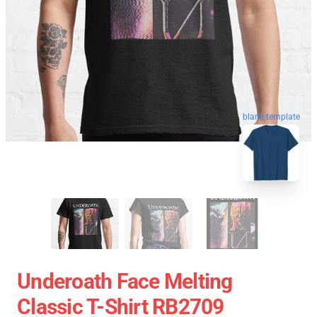
blank template
Underoath Face Melting
Classic T-Shirt RB2709