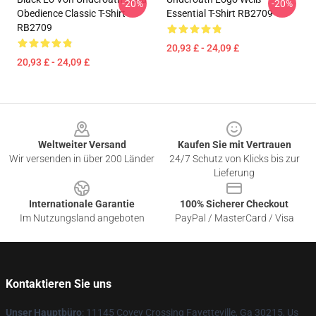
-20%
-20%
Obedience Classic T-Shirt
Essential T-Shirt RB2709
RB2709
20,93 £ - 24,09 £
20,93 £ - 24,09 £
Footer
Weltweiter Versand
Kaufen Sie mit Vertrauen
Wir versenden in über 200 Länder
24/7 Schutz von Klicks bis zur
Lieferung
Internationale Garantie
100% Sicherer Checkout
Im Nutzungsland angeboten
PayPal / MasterCard / Visa
Kontaktieren Sie uns
Unser Hauptbüro
: 11145 Covey Crossing Fayetteville, Ga 30215, Us