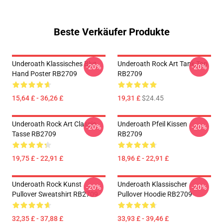
Beste Verkäufer Produkte
Underoath Klassisches Blut
Underoath Rock Art Tank Top
-20%
-20%
Hand Poster RB2709
RB2709
15,64 £ - 36,26 £
19,31 £
$24.45
Underoath Rock Art Classic
Underoath Pfeil Kissen
-20%
-20%
Tasse RB2709
RB2709
19,75 £ - 22,91 £
18,96 £ - 22,91 £
Underoath Rock Kunst
Underoath Klassischer
-20%
-20%
Pullover Sweatshirt RB2709
Pullover Hoodie RB2709
32,35 £ - 37,88 £
33,93 £ - 39,46 £