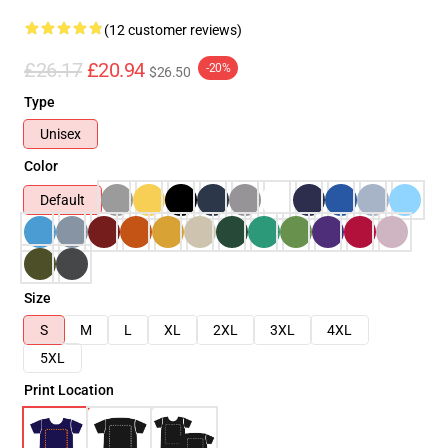
(12 customer reviews)
£26.17
£20.94
-20%
$26.50
Type
Unisex
Color
Default
Size
S
M
L
XL
2XL
3XL
4XL
5XL
Print Location