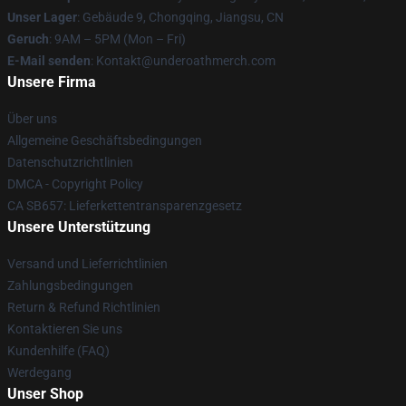
Unser Lager
: Gebäude 9, Chongqing, Jiangsu, CN
Geruch
: 9AM – 5PM (Mon – Fri)
E-Mail senden
: Kontakt@underoathmerch.com
Unsere Firma
Über uns
Allgemeine Geschäftsbedingungen
Datenschutzrichtlinien
DMCA - Copyright Policy
CA SB657: Lieferkettentransparenzgesetz
Unsere Unterstützung
Versand und Lieferrichtlinien
Zahlungsbedingungen
Return & Refund Richtlinien
Kontaktieren Sie uns
Kundenhilfe (FAQ)
Werdegang
Unser Shop