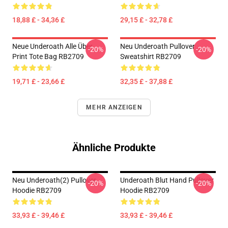
18,88 £ - 34,36 £
29,15 £ - 32,78 £
Neue Underoath Alle Über
Neu Underoath Pullover
-20%
-20%
Print Tote Bag RB2709
Sweatshirt RB2709
19,71 £ - 23,66 £
32,35 £ - 37,88 £
MEHR ANZEIGEN
Ähnliche Produkte
Neu Underoath(2) Pullover
Underoath Blut Hand Pullover
-20%
-20%
Hoodie RB2709
Hoodie RB2709
33,93 £ - 39,46 £
33,93 £ - 39,46 £