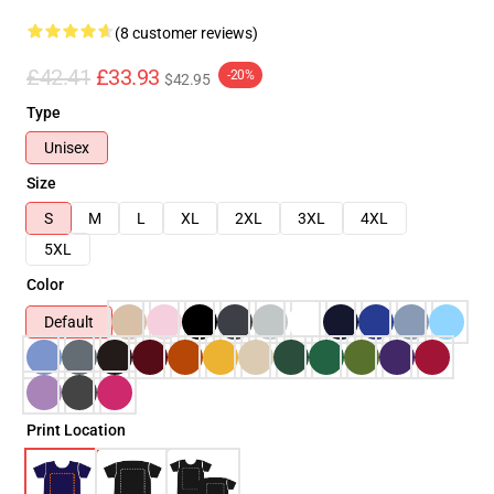
(8 customer reviews)
£42.41
£33.93
-20%
$42.95
Type
Unisex
Size
S
M
L
XL
2XL
3XL
4XL
5XL
Color
Default
Print Location