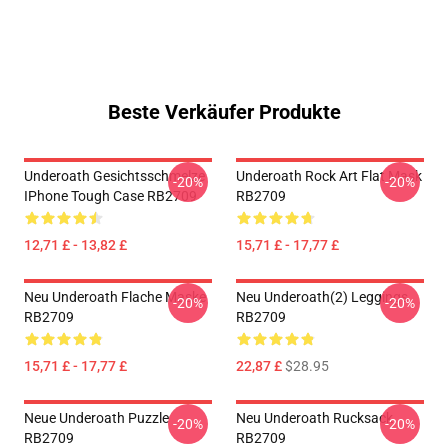
Beste Verkäufer Produkte
Underoath Gesichtsschmelze
Underoath Rock Art Flat Mask
-20%
-20%
IPhone Tough Case RB2709
RB2709
12,71 £ - 13,82 £
15,71 £ - 17,77 £
Neu Underoath Flache Maske
Neu Underoath(2) Leggings
-20%
-20%
RB2709
RB2709
15,71 £ - 17,77 £
22,87 £
$28.95
Neue Underoath Puzzle
Neu Underoath Rucksack
-20%
-20%
RB2709
RB2709