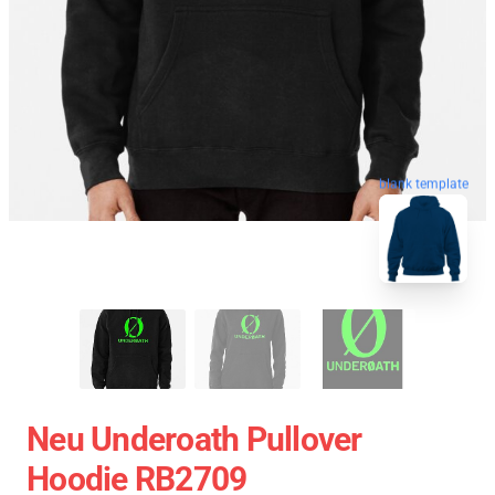
blank template
Neu Underoath Pullover
Hoodie RB2709