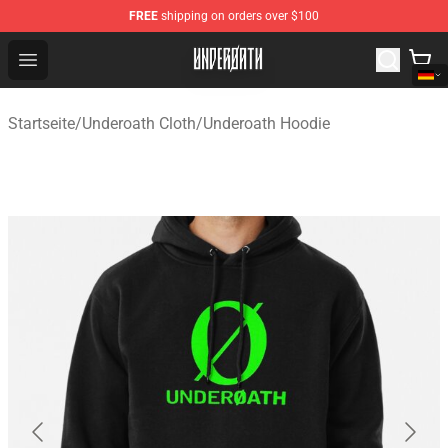
FREE
shipping on orders over $100
Underoath Store - Official Underoath Merchandise Shop
Open menu
Startseite
/
Underoath Cloth
/
Underoath Hoodie