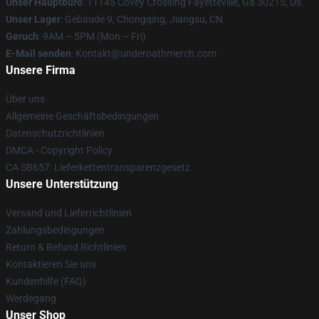
Unser Hauptbüro
: 11145 Covey Crossing Fayetteville, Ga 30215, Us
Unser Lager
: Gebäude 9, Chongqing, Jiangsu, CN
Geruch
: 9AM – 5PM (Mon – Fri)
E-Mail senden
: Kontakt@underoathmerch.com
Unsere Firma
Über uns
Allgemeine Geschäftsbedingungen
Datenschutzrichtlinien
DMCA - Copyright Policy
CA SB657: Lieferkettentransparenzgesetz
Unsere Unterstützung
Versand und Lieferrichtlinien
Zahlungsbedingungen
Return & Refund Richtlinien
Kontaktieren Sie uns
Kundenhilfe (FAQ)
Werdegang
Unser Shop