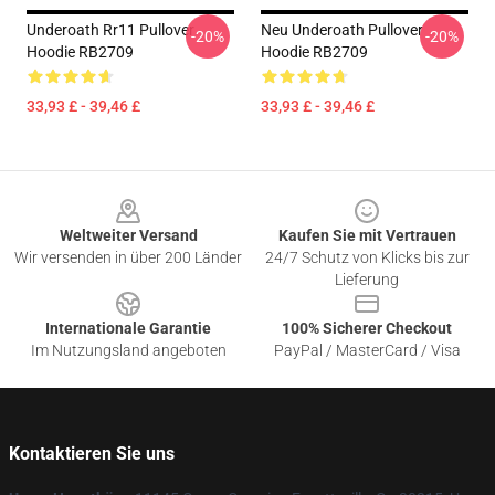
Underoath Rr11 Pullover
Neu Underoath Pullover
-20%
-20%
Hoodie RB2709
Hoodie RB2709
33,93 £ - 39,46 £
33,93 £ - 39,46 £
Footer
Weltweiter Versand
Kaufen Sie mit Vertrauen
Wir versenden in über 200 Länder
24/7 Schutz von Klicks bis zur
Lieferung
Internationale Garantie
100% Sicherer Checkout
Im Nutzungsland angeboten
PayPal / MasterCard / Visa
Kontaktieren Sie uns