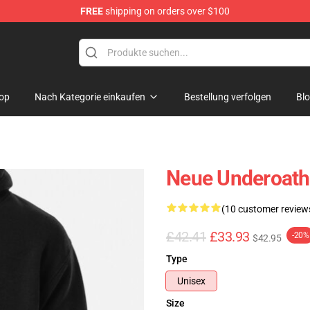
FREE
shipping on orders over $100
p
op
Nach Kategorie einkaufen
Bestellung verfolgen
Bl
Neue Underoath
(10 customer review
£42.41
£33.93
-20%
$42.95
Type
Unisex
Size