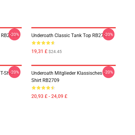
-20%
-20%
e RB2709
Underoath Classic Tank Top RB2709
19,31 £
$24.45
-20%
-20%
T-Shirt
Underoath Mitglieder Klassisches T-
Shirt RB2709
20,93 £ - 24,09 £