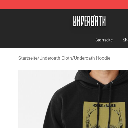
Underoath Store - Official Underoath Merchandise Sho
Startseite
Sh
Startseite
/
Underoath Cloth
/
Underoath Hoodie