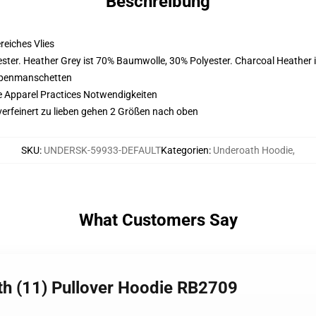
Beschreibung
eiches Vlies
ster. Heather Grey ist 70% Baumwolle, 30% Polyester. Charcoal Heather 
ppenmanschetten
e Apparel Practices Notwendigkeiten
 verfeinert zu lieben gehen 2 Größen nach oben
SKU
:
UNDERSK-59933-DEFAULT
Kategorien
:
Underoath Hoodie
,
What Customers Say
th (11) Pullover Hoodie RB2709