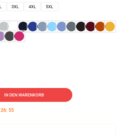
L
3XL
4XL
5XL
IN DEN WARENKORB
:
26
:
54