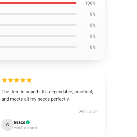
100%
0%
0%
0%
0%
The item is superb. It’s dependable, practical,
and meets all my needs perfectly.
Dec 1, 2024
Grace
G
Verified owner