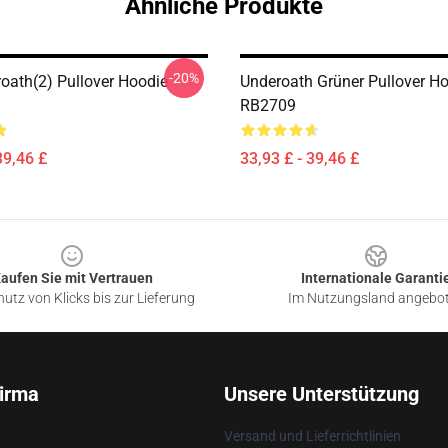
Ähnliche Produkte
-20%
oath(2) Pullover Hoodie
Underoath Grüner Pullover H
RB2709
39,46 £
33,93 £ - 39,46 £
aufen Sie mit Vertrauen
Internationale Garanti
utz von Klicks bis zur Lieferung
Im Nutzungsland angebo
irma
Unsere Unterstützung
Versand und Lieferrichtlinien