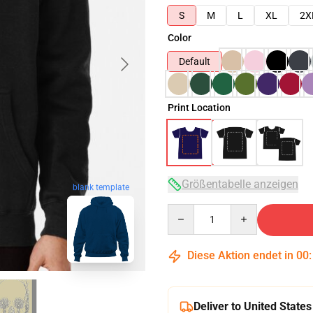
S
M
L
XL
2X
Color
Default
Print Location
Größentabelle anzeigen
blank template
Quantity
Diese Aktion endet in
00
Deliver to United States