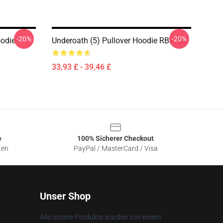
-20%
-20%
oodie
Underoath (5) Pullover Hoodie RB2709
33,93 £ - 39,46 £
e
100% Sicherer Checkout
ten
PayPal / MasterCard / Visa
Unser Shop
Alle unsere Produkte wurden von einem