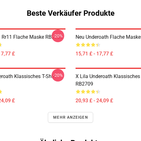
Beste Verkäufer Produkte
-20%
 Rr11 Flache Maske RB2709
Neu Underoath Flache Mask
17,77 £
15,71 £ - 17,77 £
-20%
roath Klassisches T-Shirt
X Lila Underoath Klassisches 
RB2709
24,09 £
20,93 £ - 24,09 £
MEHR ANZEIGEN