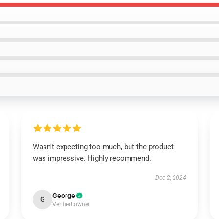
Wasn't expecting too much, but the product
was impressive. Highly recommend.
Dec 2, 2024
George
G
Verified owner