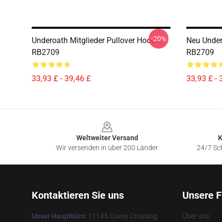
-20%
Underoath Mitglieder Pullover Hoodie
Neu Under
RB2709
RB2709
33,93 £ - 39,46 £
33,93 £ - 
Footer
Weltweiter Versand
K
Wir versenden in über 200 Länder
24/7 Sch
Kontaktieren Sie uns
Unsere F
Unser Hauptbüro
: 11145 Covey Crossing
Über uns