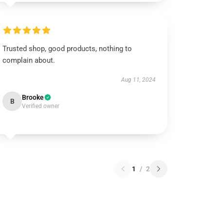
Trusted shop, good products, nothing to
complain about.
Aug 11, 2024
Brooke
B
Verified owner
1
/
2