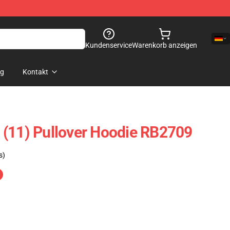
Kundenservice
Warenkorb anzeigen
og
Kontakt
 (11) Pullover Hoodie RB2709
s)