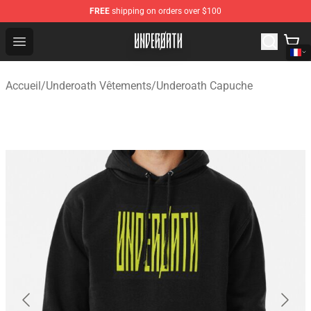
FREE
shipping on orders over $100
Underoath Store - Official Underoath Merchandise Shop
Open menu
Accueil
/
Underoath Vêtements
/
Underoath Capuche