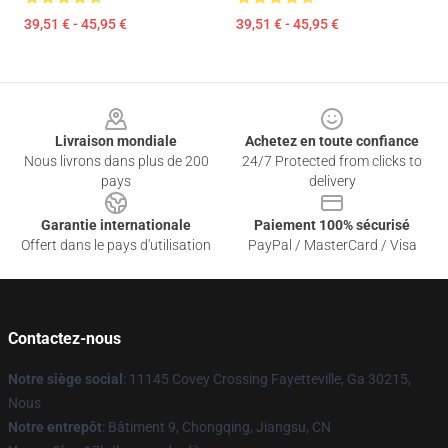
39,51 € - 45,95 €
39,51 € - 45,95 €
Footer
Livraison mondiale
Achetez en toute confiance
Nous livrons dans plus de 200
24/7 Protected from clicks to
pays
delivery
Garantie internationale
Paiement 100% sécurisé
Offert dans le pays d'utilisation
PayPal / MasterCard / Visa
Contactez-nous
Notre siège social
: 11145 Covey Crossing Fayetteville, Ga 30215,
Nous
Notre entrepôt
: Bâtiment 9, Chongqing, Jiangsu, CN