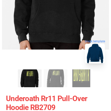
blank template
Underoath Rr11 Pull-Over
Hoodie RB2709