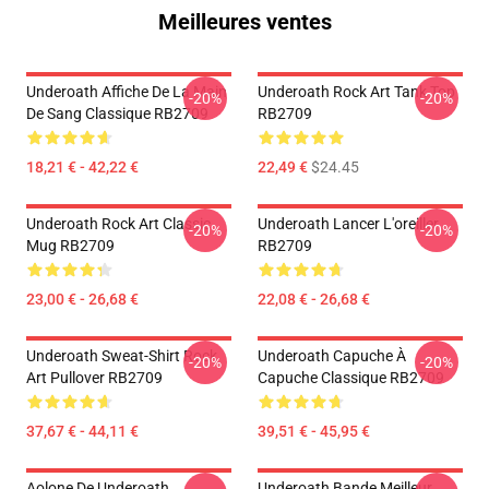
Meilleures ventes
Underoath Affiche De La Main
Underoath Rock Art Tank Top
-20%
-20%
De Sang Classique RB2709
RB2709
18,21 € - 42,22 €
22,49 €
$24.45
Underoath Rock Art Classic
Underoath Lancer L'oreiller
-20%
-20%
Mug RB2709
RB2709
23,00 € - 26,68 €
22,08 € - 26,68 €
Underoath Sweat-Shirt Rock
Underoath Capuche À
-20%
-20%
Art Pullover RB2709
Capuche Classique RB2709
37,67 € - 44,11 €
39,51 € - 45,95 €
Aolone De Underoath
Underoath Bande Meilleur