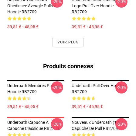
-20%
-20%
Obédience Aveugle Pullover
Logo Pull-Over Hoodie
Hoodie RB2709
RB2709
39,51 € - 45,95 €
39,51 € - 45,95 €
VOIR PLUS
Produits connexes
Underoath Membres Pullover
Underoath Pull-Over Hoodie
-20%
-20%
Hoodie RB2709
RB2709
39,51 € - 45,95 €
39,51 € - 45,95 €
Underoath Capuche À
Nouveaux Underoath (12)
-20%
-20%
Capuche Classique RB2709
Capuche De Pull RB2709