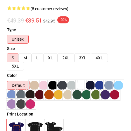
(8 customer reviews)
€49.39
€39.51
-20%
$42.95
Type
Unisex
Size
S
M
L
XL
2XL
3XL
4XL
5XL
Color
Default
Print Location