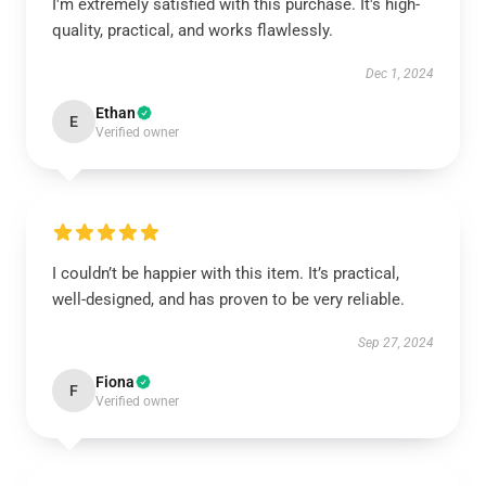
I'm extremely satisfied with this purchase. It's high-
quality, practical, and works flawlessly.
Dec 1, 2024
Ethan
E
Verified owner
I couldn’t be happier with this item. It’s practical,
well-designed, and has proven to be very reliable.
Sep 27, 2024
Fiona
F
Verified owner