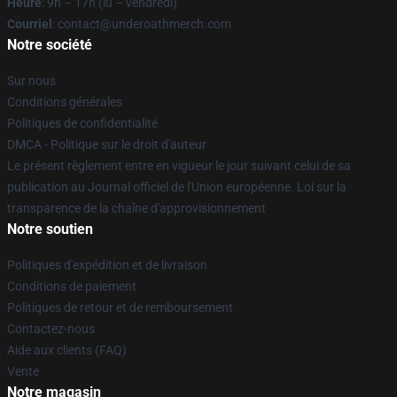
Heure
: 9h – 17h (lu – vendredi)
Courriel
: contact@underoathmerch.com
Notre société
Sur nous
Conditions générales
Politiques de confidentialité
DMCA - Politique sur le droit d'auteur
Le présent règlement entre en vigueur le jour suivant celui de sa
publication au Journal officiel de l'Union européenne. Loi sur la
transparence de la chaîne d'approvisionnement
Notre soutien
Politiques d'expédition et de livraison
Conditions de paiement
Politiques de retour et de remboursement
Contactez-nous
Aide aux clients (FAQ)
Vente
Notre magasin